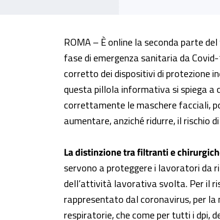
Coronavirus, online il video sull
ROMA – È online la seconda parte del vi
fase di emergenza sanitaria da Covid-19
corretto dei dispositivi di protezione in
questa pillola informativa si spiega 
correttamente le maschere facciali, po
aumentare, anziché ridurre, il rischio d
La distinzione tra filtranti e chirurgich
servono a proteggere i lavoratori da ris
dell’attività lavorativa svolta. Per il r
rappresentato dal coronavirus, per la ma
respiratorie, che come per tutti i dpi,