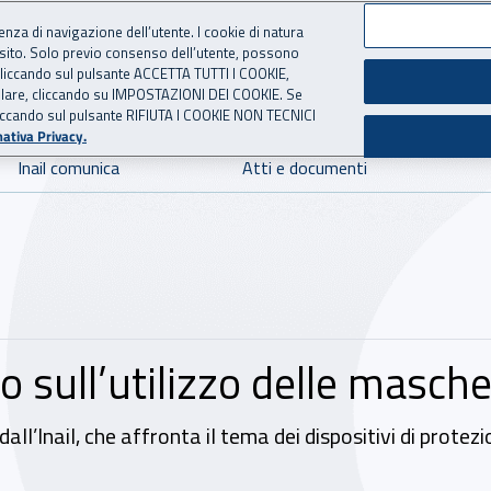
ienza di navigazione dell’utente. I cookie di natura
 sito. Solo previo consenso dell’utente, possono
 per l'Assicurazione contro 
ie cliccando sul pulsante ACCETTA TUTTI I COOKIE,
tallare, cliccando su IMPOSTAZIONI DEI COOKIE. Se
o cliccando sul pulsante RIFIUTA I COOKIE NON TECNICI
ativa Privacy.
Inail comunica
Atti e documenti
o sull’utilizzo delle masche
l’Inail, che affronta il tema dei dispositivi di protezio