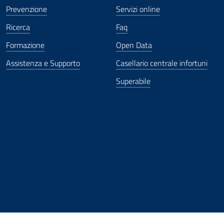
Prevenzione
Servizi online
Ricerca
Faq
Formazione
Open Data
Assistenza e Supporto
Casellario centrale infortuni
Superabile
ova finestra
in nuova finestra
tura in nuova finestra
 Apertura in nuova finestra
sterno - Apertura in nuova finestra
Apertura nella stessa finestra