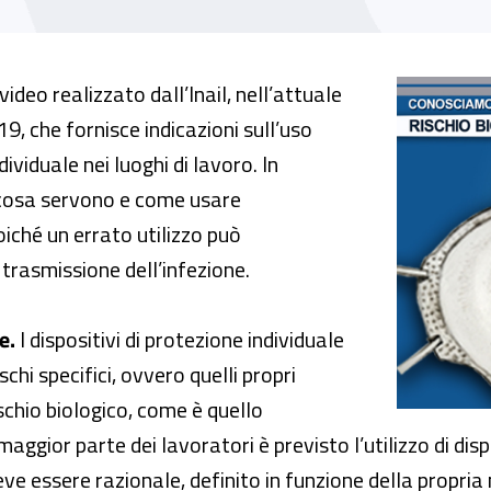
’utilizzo delle maschere facciali
deo realizzato dall’Inail, nell’attuale
, che fornisce indicazioni sull’uso
dividuale nei luoghi di lavoro. In
a cosa servono e come usare
iché un errato utilizzo può
i trasmissione dell’infezione.
e.
I dispositivi di protezione individuale
chi specifici, ovvero quelli propri
ischio biologico, come è quello
ggior parte dei lavoratori è previsto l’utilizzo di dispo
 deve essere razionale, definito in funzione della propri