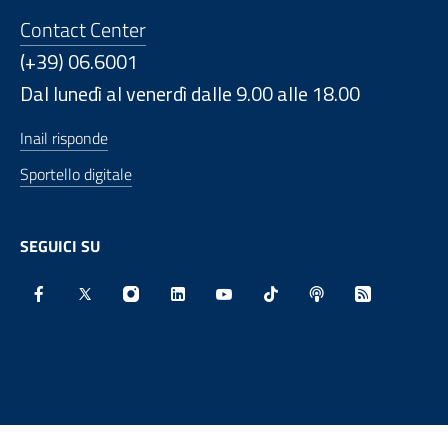
Contact Center
(+39) 06.6001
Dal lunedì al venerdì dalle 9.00 alle 18.00
Inail risponde
Sportello digitale
SEGUICI SU
Facebook - Sito esterno - Apertura in nuova finestra
X - Sito esterno - Apertura in nuova finestra
Instagram - Sito esterno - Apertura in nu
Linkedin - Sito esterno - Apertura 
Youtube - Sito esterno - Aper
TikTok - Sito esterno -
Spreaker - Sito e
Feed RSS - 