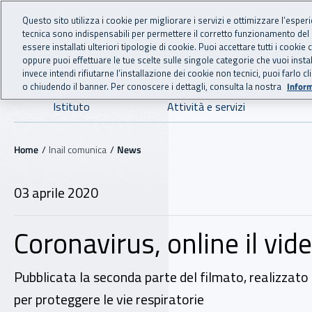
For international visitors
Vai al menu principale
Vai al contenuto principale
Questo sito utilizza i cookie per migliorare i servizi e ottimizzare l’esper
tecnica sono indispensabili per permettere il corretto funzionamento del
INAIL - Istituto Nazionale
essere installati ulteriori tipologie di cookie. Puoi accettare tutti i cook
oppure puoi effettuare le tue scelte sulle singole categorie che vuoi ins
invece intendi rifiutarne l’installazione dei cookie non tecnici, puoi farl
o chiudendo il banner. Per conoscere i dettagli, consulta la nostra
Inform
Navigazione principale
Istituto
Attività e servizi
Navigazione - Ti trovi in:
Home
Inail comunica
News
03 aprile 2020
Coronavirus, online il vide
Pubblicata la seconda parte del filmato, realizzato dal
per proteggere le vie respiratorie