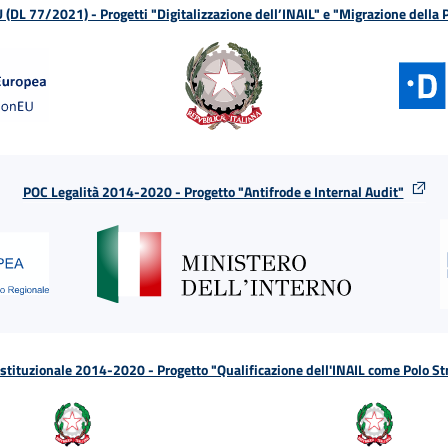
L 77/2021) - Progetti "Digitalizzazione dell’INAIL" e "Migrazione della
POC Legalità 2014-2020 - Progetto "Antifrode e Internal Audit"
tituzionale 2014-2020 - Progetto "Qualificazione dell'INAIL come Polo St