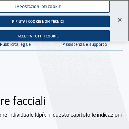
Accedi ai servizi online
IMPOSTAZIONI DEI COOKIE
gli Infortuni sul Lavoro
RIFIUTA I COOKIE NON TECNICI
Facebook - Sito esterno - Apertura in nuova finestra
X - Sito esterno - Apertura in nuova finestra
Instagram - Sito esterno - Apertura in 
Linkedin - Sito esterno - Apertur
Youtube - Sito esterno - A
Tiktok - Sito estern
Spreaker - Si
Feed R
in:
tutto INAIL.it
Avvia r
ACCETTA TUTTI I COOKIE
Dove cercare:
Pubblicità legale
Assistenza e supporto
re facciali
ne individuale (dpi). In questo capitolo le indicazioni