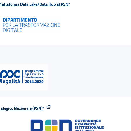
 Piattaforma Data Lake/Data Hub al PSN"
rategico Nazionale (PSN)"