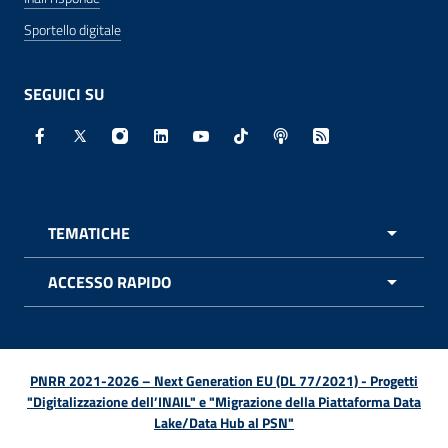
Sportello digitale
SEGUICI SU
Facebook - Sito esterno - Apertura in nuova finestra
X - Sito esterno - Apertura in nuova finestra
Instagram - Sito esterno - Apertura in nuo
Linkedin - Sito esterno - Apertura in 
Youtube - Sito esterno - Apertur
TikTok - Sito esterno - Ape
Spreaker - Sito estern
Feed RSS - Apert
TEMATICHE
APRI 
ACCESSO RAPIDO
APRI 
PNRR 2021-2026 – Next Generation EU (DL 77/2021) - Progetti
"Digitalizzazione dell’INAIL" e "Migrazione della Piattaforma Data
Lake/Data Hub al PSN"