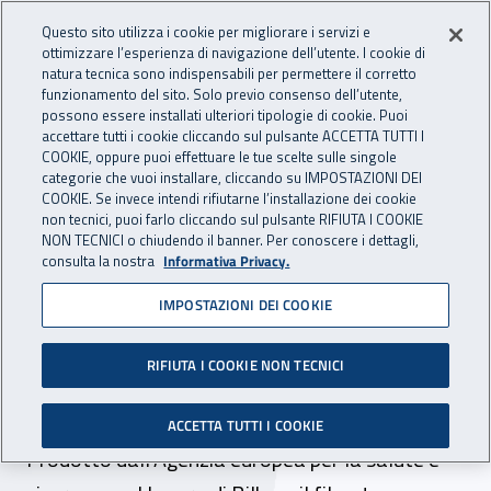
Accedi ai servizi online
For international visitors
Vai al menu principale
Vai al contenuto principale
Questo sito utilizza i cookie per migliorare i servizi e
ottimizzare l’esperienza di navigazione dell’utente. I cookie di
INAIL - Istituto Nazionale per 
natura tecnica sono indispensabili per permettere il corretto
Apri cerca
Apr
funzionamento del sito. Solo previo consenso dell’utente,
possono essere installati ulteriori tipologie di cookie. Puoi
Navigazione principale
accettare tutti i cookie cliccando sul pulsante ACCETTA TUTTI I
COOKIE, oppure puoi effettuare le tue scelte sulle singole
Navigazione - Ti trovi in:
Home
Inail comunica
News
categorie che vuoi installare, cliccando su IMPOSTAZIONI DEI
COOKIE. Se invece intendi rifiutarne l’installazione dei cookie
non tecnici, puoi farlo cliccando sul pulsante RIFIUTA I COOKIE
NON TECNICI o chiudendo il banner. Per conoscere i dettagli,
06 aprile 2020
consulta la nostra
Informativa Privacy.
IMPOSTAZIONI DEI COOKIE
“STOP alla pandemia”, on
line il nuovo video della
RIFIUTA I COOKIE NON TECNICI
serie Napo
ACCETTA TUTTI I COOKIE
Prodotto dall’Agenzia europea per la salute e