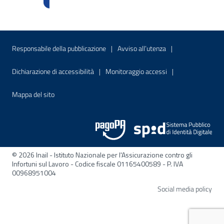
Menu di servizio
Sito interno - Apre in una nuova finestr
Sito interno - Apre
Responsabile della pubblicazione
Avviso all’utenza
Sito interno - Apre in una nuova finestra
Sito interno - Apre
Dichiarazione di accessibilità
Monitoraggio accessi
Sito interno - Apre nella stessa finestra
Mappa del sito
© 2026 Inail - Istituto Nazionale per l'Assicurazione contro gli
Infortuni sul Lavoro - Codice fiscale 01165400589 - P. IVA
00968951004
Apre
Social media policy