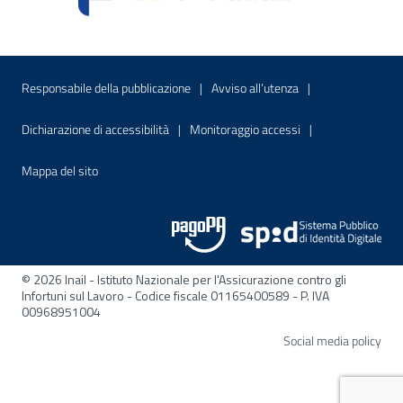
Menu di servizio
Sito interno - Apre in una nuova finestr
Sito interno - Apre
Responsabile della pubblicazione
Avviso all’utenza
Sito interno - Apre in una nuova finestra
Sito interno - Apre
Dichiarazione di accessibilità
Monitoraggio accessi
Sito interno - Apre nella stessa finestra
Mappa del sito
© 2026 Inail - Istituto Nazionale per l'Assicurazione contro gli
Infortuni sul Lavoro - Codice fiscale 01165400589 - P. IVA
00968951004
Apre
Social media policy