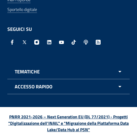
Sportello digitale
SEGUICI SU
Facebook - Sito esterno - Apertura in nuova finestra
X - Sito esterno - Apertura in nuova finestra
Instagram - Sito esterno - Apertura in nuo
Linkedin - Sito esterno - Apertura in 
Youtube - Sito esterno - Apertur
TikTok - Sito esterno - Ape
Spreaker - Sito estern
Feed RSS - Apert
TEMATICHE
APRI 
ACCESSO RAPIDO
APRI 
PNRR 2021-2026 – Next Generation EU (DL 77/2021) - Progetti
"Digitalizzazione dell’INAIL" e "Migrazione della Piattaforma Data
Lake/Data Hub al PSN"