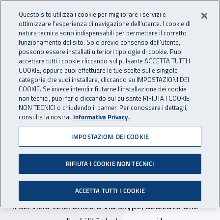
Accedi ai servizi online
For international visitors
Vai al menu principale
Vai al contenuto principale
Questo sito utilizza i cookie per migliorare i servizi e
ottimizzare l’esperienza di navigazione dell’utente. I cookie di
INAIL - Istituto Nazionale per 
natura tecnica sono indispensabili per permettere il corretto
Apri cerca
Apr
funzionamento del sito. Solo previo consenso dell’utente,
possono essere installati ulteriori tipologie di cookie. Puoi
Navigazione principale
accettare tutti i cookie cliccando sul pulsante ACCETTA TUTTI I
COOKIE, oppure puoi effettuare le tue scelte sulle singole
Navigazione - Ti trovi in:
Home
Inail comunica
News
categorie che vuoi installare, cliccando su IMPOSTAZIONI DEI
COOKIE. Se invece intendi rifiutarne l’installazione dei cookie
non tecnici, puoi farlo cliccando sul pulsante RIFIUTA I COOKIE
NON TECNICI o chiudendo il banner. Per conoscere i dettagli,
25 marzo 2020
consulta la nostra
Informativa Privacy.
IMPOSTAZIONI DEI COOKIE
Liguria, emergenza Covid-
19: apre sportello di ascolto
RIFIUTA I COOKIE NON TECNICI
e consulenza sociale
ACCETTA TUTTI I COOKIE
Il servizio telefonico o via skype, dedicato alle