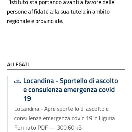
l’Istituto sta portando avanti a favore delle
persone affidate alla sua tutela in ambito
regionale e provinciale.
ALLEGATI
ALLEGATI
Scarica file:
Formato PDF — Dimensione 300.60 k
Locandina - Sportello di ascolto
e consulenza emergenza covid
19
Locandina - Apre sportello di ascolto e
consulenza emergenza covid 19 in Liguria
Formato PDF — 300.60 kB