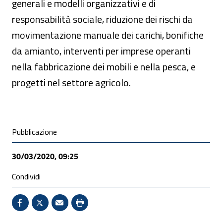
generali e modelli organizzativi e di
responsabilità sociale, riduzione dei rischi da
movimentazione manuale dei carichi, bonifiche
da amianto, interventi per imprese operanti
nella fabbricazione dei mobili e nella pesca, e
progetti nel settore agricolo.
Condivisione social
Pubblicazione
30/03/2020, 09:25
Condividi
Condividi su Facebook - Sito esterno - Apertura in 
X - Sito esterno - Apertura in nuova finestra
Invio Mail: apre il programma di posta el
Stampa pagina: scelta meno ecologic