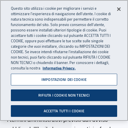
Accedi ai servizi online
For international visitors
Vai al menu principale
Vai al contenuto principale
Questo sito utilizza i cookie per migliorare i servizi e
ottimizzare l’esperienza di navigazione dell’utente. I cookie di
INAIL - Istituto Nazionale per 
natura tecnica sono indispensabili per permettere il corretto
Apri cerca
Apr
funzionamento del sito. Solo previo consenso dell’utente,
possono essere installati ulteriori tipologie di cookie. Puoi
Navigazione principale
accettare tutti i cookie cliccando sul pulsante ACCETTA TUTTI I
COOKIE, oppure puoi effettuare le tue scelte sulle singole
Navigazione - Ti trovi in:
Home
Inail comunica
News
categorie che vuoi installare, cliccando su IMPOSTAZIONI DEI
COOKIE. Se invece intendi rifiutarne l’installazione dei cookie
non tecnici, puoi farlo cliccando sul pulsante RIFIUTA I COOKIE
NON TECNICI o chiudendo il banner. Per conoscere i dettagli,
30 marzo 2020
consulta la nostra
Informativa Privacy.
IMPOSTAZIONI DEI COOKIE
Emergenza Coronavirus,
disposte sospensioni e
RIFIUTA I COOKIE NON TECNICI
proroghe per il bando Isi
ACCETTA TUTTI I COOKIE
I termini amministrativi previsti dall’avviso