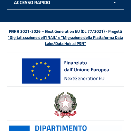
ACCESSO RAPIDO
APRI 
PNRR 2021-2026 – Next Generation EU (DL 77/2021) - Progetti
"Digitalizzazione dell’INAIL" e "Migrazione della Piattaforma Data
Lake/Data Hub al PSN"