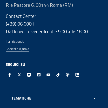
P.le Pastore 6, 00144 Roma (RM)
Contact Center
(+39) 06.6001
Dal lunedì al venerdì dalle 9.00 alle 18.00
Inail risponde
Sportello digitale
SEGUICI SU
Facebook - Sito esterno - Apertura in nuova finestra
X - Sito esterno - Apertura in nuova finestra
Instagram - Sito esterno - Apertura in nuo
Linkedin - Sito esterno - Apertura in 
Youtube - Sito esterno - Apertur
TikTok - Sito esterno - Ape
Spreaker - Sito estern
Feed RSS - Apert
TEMATICHE
APRI 