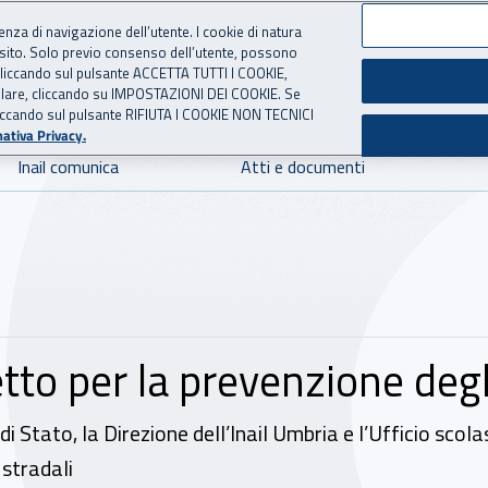
ienza di navigazione dell’utente. I cookie di natura
 sito. Solo previo consenso dell’utente, possono
 per l'Assicurazione contro 
ie cliccando sul pulsante ACCETTA TUTTI I COOKIE,
tallare, cliccando su IMPOSTAZIONI DEI COOKIE. Se
o cliccando sul pulsante RIFIUTA I COOKIE NON TECNICI
ativa Privacy.
Inail comunica
Atti e documenti
to per la prevenzione degli
di Stato, la Direzione dell’Inail Umbria e l’Ufficio scola
 stradali