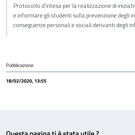
Protocollo d'intesa per la realizzazione di iniziat
e informare gli studenti sulla prevenzione degli in
conseguenze personali e sociali derivanti degli inf
Condivisione social
Pubblicazione
18/02/2020, 13:55
Feedback
Questa pagina ti è stata utile ?