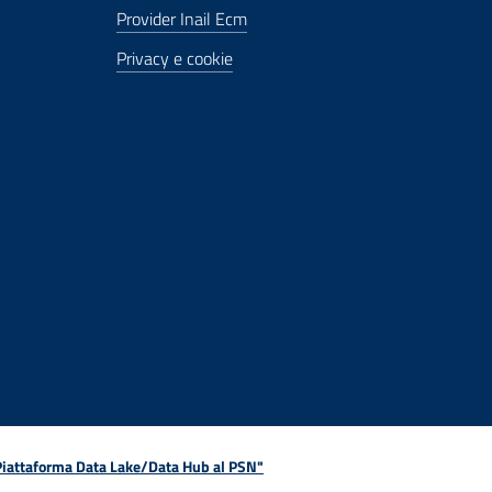
Provider Inail Ecm
Privacy e cookie
 Piattaforma Data Lake/Data Hub al PSN"