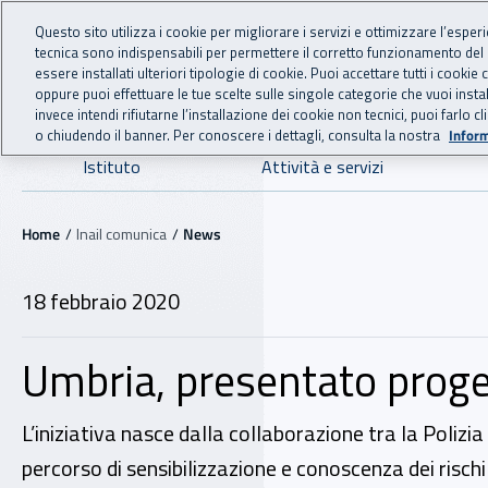
For international visitors
Vai al menu principale
Vai al contenuto principale
Questo sito utilizza i cookie per migliorare i servizi e ottimizzare l’esper
tecnica sono indispensabili per permettere il corretto funzionamento del
INAIL - Istituto Nazionale
essere installati ulteriori tipologie di cookie. Puoi accettare tutti i cook
oppure puoi effettuare le tue scelte sulle singole categorie che vuoi ins
invece intendi rifiutarne l’installazione dei cookie non tecnici, puoi farl
o chiudendo il banner. Per conoscere i dettagli, consulta la nostra
Inform
Navigazione principale
Istituto
Attività e servizi
Navigazione - Ti trovi in:
Home
Inail comunica
News
18 febbraio 2020
Umbria, presentato proget
L’iniziativa nasce dalla collaborazione tra la Polizia 
percorso di sensibilizzazione e conoscenza dei rischi