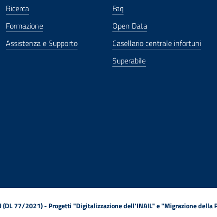
Ricerca
Faq
Formazione
Open Data
Assistenza e Supporto
Casellario centrale infortuni
Superabile
ova finestra
in nuova finestra
tura in nuova finestra
 Apertura in nuova finestra
sterno - Apertura in nuova finestra
Apertura nella stessa finestra
L 77/2021) - Progetti "Digitalizzazione dell’INAIL" e "Migrazione della