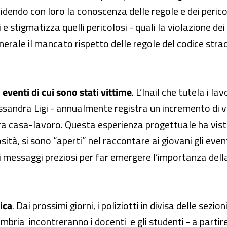
videndo con loro la conoscenza delle regole e dei peric
igmatizza quelli pericolosi - quali la violazione dei lim
generale il mancato rispetto delle regole del codice stra
i eventi di cui sono stati vittime
. L’Inail che tutela i l
ssandra Ligi - annualmente registra un incremento di vit
i tra casa-lavoro. Questa esperienza progettuale ha vist
ità, si sono “aperti” nel raccontare ai giovani gli even
ri messaggi preziosi per far emergere l’importanza dell
ica
. Dai prossimi giorni, i poliziotti in divisa delle sezi
Umbria incontreranno i docenti e gli studenti - a partire