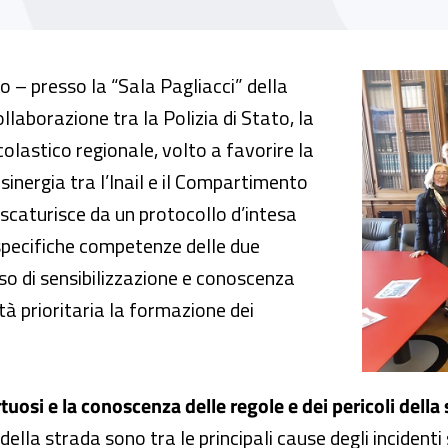
 la prevenzione degli incidenti stradali
 – presso la “Sala Pagliacci” della
llaborazione tra la Polizia di Stato, la
scolastico regionale, volto a favorire la
 sinergia tra l’Inail e il Compartimento
a scaturisce da un protocollo d’intesa
specifiche competenze delle due
orso di sensibilizzazione e conoscenza
ità prioritaria la formazione dei
osi e la conoscenza delle regole e dei pericoli della 
 della strada sono tra le principali cause degli incident