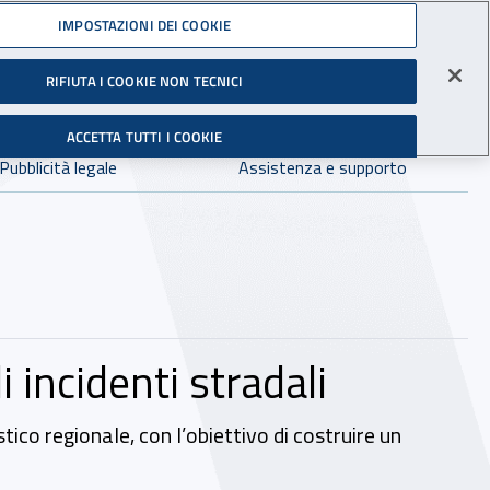
Accedi ai servizi online
IMPOSTAZIONI DEI COOKIE
gli Infortuni sul Lavoro
RIFIUTA I COOKIE NON TECNICI
Facebook - Sito esterno - Apertura in nuova finestra
X - Sito esterno - Apertura in nuova finestra
Instagram - Sito esterno - Apertura in 
Linkedin - Sito esterno - Apertur
Youtube - Sito esterno - A
Tiktok - Sito estern
Spreaker - Si
Feed R
in:
tutto INAIL.it
Avvia r
ACCETTA TUTTI I COOKIE
Dove cercare:
Pubblicità legale
Assistenza e supporto
 incidenti stradali
stico regionale, con l’obiettivo di costruire un