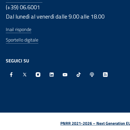
(+39) 06.6001
Dal lunedì al venerdì dalle 9.00 alle 18.00
Inail risponde
Sportello digitale
SEGUICI SU
Facebook - Sito esterno - Apertura in nuova finestra
X - Sito esterno - Apertura in nuova finestra
Instagram - Sito esterno - Apertura in nu
Linkedin - Sito esterno - Apertura 
Youtube - Sito esterno - Aper
TikTok - Sito esterno -
Spreaker - Sito e
Feed RSS - 
PNRR 2021-2026 – Next Generation EU (D