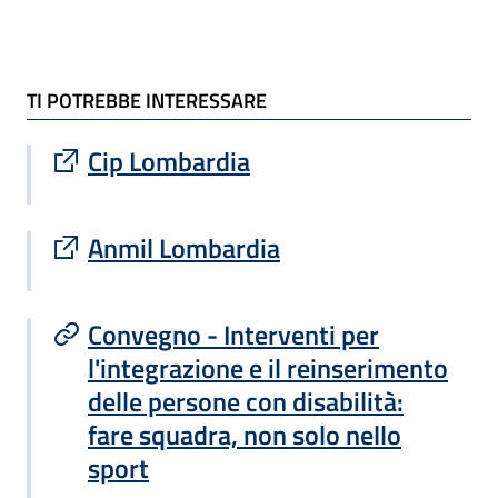
TI POTREBBE INTERESSARE
TI POTREBBE INTERESSARE
Sito esterno : apre una nuova finestra
Cip Lombardia
Sito esterno : apre una nuova finestra
Anmil Lombardia
Convegno - Interventi per
l'integrazione e il reinserimento
delle persone con disabilità:
fare squadra, non solo nello
sport