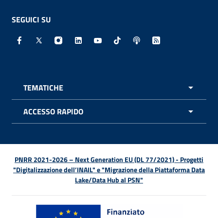
SEGUICI SU
Facebook - Sito esterno - Apertura in nuova finestra
X - Sito esterno - Apertura in nuova finestra
Instagram - Sito esterno - Apertura in nuo
Linkedin - Sito esterno - Apertura in 
Youtube - Sito esterno - Apertur
TikTok - Sito esterno - Ape
Spreaker - Sito estern
Feed RSS - Apert
TEMATICHE
APRI 
ACCESSO RAPIDO
APRI 
PNRR 2021-2026 – Next Generation EU (DL 77/2021) - Progetti
"Digitalizzazione dell’INAIL" e "Migrazione della Piattaforma Data
Lake/Data Hub al PSN"