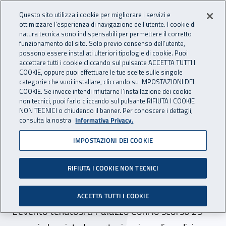
Accedi ai servizi online
For international visitors
Vai al menu principale
Vai al contenuto principale
Questo sito utilizza i cookie per migliorare i servizi e
ottimizzare l’esperienza di navigazione dell’utente. I cookie di
INAIL - Istituto Nazionale per 
natura tecnica sono indispensabili per permettere il corretto
Apri cerca
Apr
funzionamento del sito. Solo previo consenso dell’utente,
possono essere installati ulteriori tipologie di cookie. Puoi
Navigazione principale
accettare tutti i cookie cliccando sul pulsante ACCETTA TUTTI I
COOKIE, oppure puoi effettuare le tue scelte sulle singole
Navigazione - Ti trovi in:
Home
Inail comunica
News
categorie che vuoi installare, cliccando su IMPOSTAZIONI DEI
COOKIE. Se invece intendi rifiutarne l’installazione dei cookie
non tecnici, puoi farlo cliccando sul pulsante RIFIUTA I COOKIE
NON TECNICI o chiudendo il banner. Per conoscere i dettagli,
10 febbraio 2020
consulta la nostra
Informativa Privacy.
IMPOSTAZIONI DEI COOKIE
“Fare squadra, non solo
nello sport”. A Milano la
RIFIUTA I COOKIE NON TECNICI
giornata formativa Cip-Inail
ACCETTA TUTTI I COOKIE
L’evento tenutosi a Palazzo Coni lo scorso 29