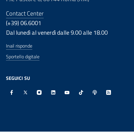
Contact Center
(+39) 06.6001
Dal lunedì al venerdì dalle 9.00 alle 18.00
Inail risponde
Sportello digitale
SEGUICI SU
Facebook - Sito esterno - Apertura in nuova finestra
X - Sito esterno - Apertura in nuova finestra
Instagram - Sito esterno - Apertura in nu
Linkedin - Sito esterno - Apertura 
Youtube - Sito esterno - Aper
TikTok - Sito esterno -
Spreaker - Sito e
Feed RSS - 