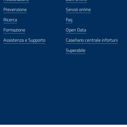
Prevenzione
Servizi online
Ricerca
Faq
Formazione
Open Data
Assistenza e Supporto
Casellario centrale infortuni
Superabile
ova finestra
in nuova finestra
tura in nuova finestra
 Apertura in nuova finestra
sterno - Apertura in nuova finestra
Apertura nella stessa finestra