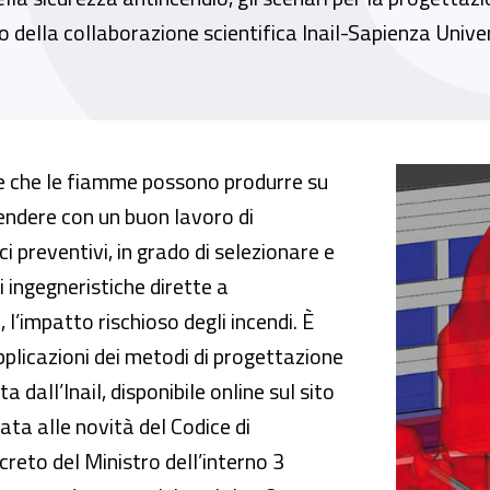
o della collaborazione scientifica Inail-Sapienza Unive
 pubblicato l’approfondimento sui metodi pr
ne che le fiamme possono produrre su
ifendere con un buon lavoro di
i preventivi, in grado di selezionare e
i ingegneristiche dirette a
 l’impatto rischioso degli incendi. È
plicazioni dei metodi di progettazione
 dall’Inail, disponibile online sul sito
cata alle novità del Codice di
reto del Ministro dell’interno 3