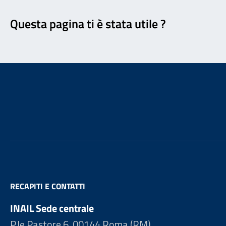
Feedback
Questa pagina ti è stata utile ?
Footer
RECAPITI E CONTATTI
INAIL Sede centrale
P.le Pastore 6, 00144 Roma (RM)