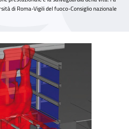
rsità di Roma-Vigili del fuoco-Consiglio nazionale
ogettuali antincendio