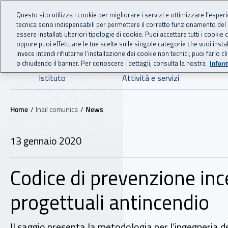
For international visitors
Vai al menu principale
Vai al contenuto principale
Questo sito utilizza i cookie per migliorare i servizi e ottimizzare l’esper
tecnica sono indispensabili per permettere il corretto funzionamento del
INAIL - Istituto Nazionale
essere installati ulteriori tipologie di cookie. Puoi accettare tutti i cook
oppure puoi effettuare le tue scelte sulle singole categorie che vuoi ins
invece intendi rifiutarne l’installazione dei cookie non tecnici, puoi farl
o chiudendo il banner. Per conoscere i dettagli, consulta la nostra
Inform
Navigazione principale
Istituto
Attività e servizi
Navigazione - Ti trovi in:
Home
Inail comunica
News
13 gennaio 2020
Codice di prevenzione inc
progettuali antincendio
Il saggio presenta la metodologia per l’ingegneria de