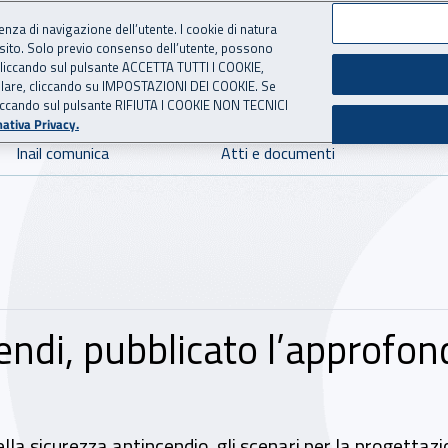
ienza di navigazione dell’utente. I cookie di natura
 sito. Solo previo consenso dell’utente, possono
 per l'Assicurazione contro 
ie cliccando sul pulsante ACCETTA TUTTI I COOKIE,
tallare, cliccando su IMPOSTAZIONI DEI COOKIE. Se
o cliccando sul pulsante RIFIUTA I COOKIE NON TECNICI
ativa Privacy.
Inail comunica
Atti e documenti
endi, pubblicato l’approfo
lla sicurezza antincendio, gli scenari per la progettaz