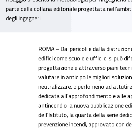
parte della collana editoriale progettata nell’ambit
degli ingegneri
Codice di prevenzione incendi,
ROMA – Dai pericoli e dalla distruzio
edifici come scuole e uffici ci si può d
progettazione e attraverso piani tecnic
valutare in anticipo le migliori soluzion
neutralizzare, o perlomeno ad attutire,
dedicata all’approfondimento e alle ap
antincendio la nuova pubblicazione edita
dell’Istituto, la quarta della serie dedi
prevenzione incendi, approvato con dec