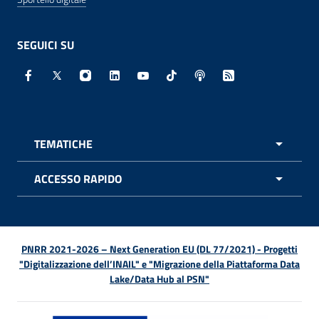
SEGUICI SU
Facebook - Sito esterno - Apertura in nuova finestra
X - Sito esterno - Apertura in nuova finestra
Instagram - Sito esterno - Apertura in nuo
Linkedin - Sito esterno - Apertura in 
Youtube - Sito esterno - Apertur
TikTok - Sito esterno - Ape
Spreaker - Sito estern
Feed RSS - Apert
TEMATICHE
APRI 
ACCESSO RAPIDO
APRI 
PNRR 2021-2026 – Next Generation EU (DL 77/2021) - Progetti
"Digitalizzazione dell’INAIL" e "Migrazione della Piattaforma Data
Lake/Data Hub al PSN"