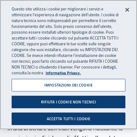
Accedi ai servizi online
For international visitors
Vai al menu principale
Vai al contenuto principale
Questo sito utilizza i cookie per migliorare i servizi e
ottimizzare l’esperienza di navigazione dell’utente. I cookie di
INAIL - Istituto Nazionale per 
natura tecnica sono indispensabili per permettere il corretto
Apri cerca
Apr
funzionamento del sito. Solo previo consenso dell’utente,
possono essere installati ulteriori tipologie di cookie. Puoi
Navigazione principale
accettare tutti i cookie cliccando sul pulsante ACCETTA TUTTI I
COOKIE, oppure puoi effettuare le tue scelte sulle singole
Navigazione - Ti trovi in:
Home
Inail comunica
News
categorie che vuoi installare, cliccando su IMPOSTAZIONI DEI
COOKIE. Se invece intendi rifiutarne l’installazione dei cookie
non tecnici, puoi farlo cliccando sul pulsante RIFIUTA I COOKIE
NON TECNICI o chiudendo il banner. Per conoscere i dettagli,
31 dicembre 2019
consulta la nostra
Informativa Privacy.
IMPOSTAZIONI DEI COOKIE
Cosa succede se si guida
sotto effetto di alcol,
RIFIUTA I COOKIE NON TECNICI
droghe e farmaci?
ACCETTA TUTTI I COOKIE
In una brochure dell’Inail vengono riassunte le