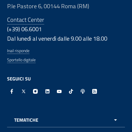
P.le Pastore 6, 00144 Roma (RM)
Contact Center
(+39) 06.6001
Dal lunedì al venerdì dalle 9.00 alle 18.00
Inail risponde
Sportello digitale
SEGUICI SU
Facebook - Sito esterno - Apertura in nuova finestra
X - Sito esterno - Apertura in nuova finestra
Instagram - Sito esterno - Apertura in nuo
Linkedin - Sito esterno - Apertura in 
Youtube - Sito esterno - Apertur
TikTok - Sito esterno - Ape
Spreaker - Sito estern
Feed RSS - Apert
TEMATICHE
APRI 