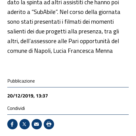
dato la spinta ad altri assistiti che hanno poi
aderito a “SubAbile”. Nel corso della giornata
sono stati presentati i filmati dei momenti
salienti dei due progetti alla presenza, tra gli
altri, dell’assessore alle Pari opportunità del
comune di Napoli, Lucia Francesca Menna
Condivisione social
Pubblicazione
20/12/2019, 13:37
Condividi
Condividi su Facebook - Sito esterno - Apertura in 
X - Sito esterno - Apertura in nuova finestra
Invio Mail: apre il programma di posta el
Stampa pagina: scelta meno ecologic