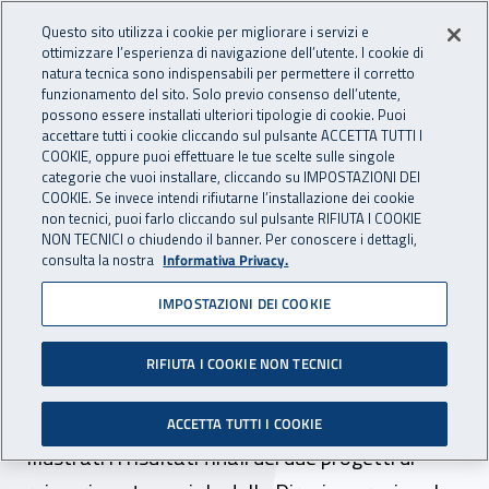
Accedi ai servizi online
For international visitors
Vai al menu principale
Vai al contenuto principale
Questo sito utilizza i cookie per migliorare i servizi e
ottimizzare l’esperienza di navigazione dell’utente. I cookie di
INAIL - Istituto Nazionale per 
natura tecnica sono indispensabili per permettere il corretto
Apri cerca
Apr
funzionamento del sito. Solo previo consenso dell’utente,
possono essere installati ulteriori tipologie di cookie. Puoi
Navigazione principale
accettare tutti i cookie cliccando sul pulsante ACCETTA TUTTI I
COOKIE, oppure puoi effettuare le tue scelte sulle singole
Navigazione - Ti trovi in:
Home
Inail comunica
News
categorie che vuoi installare, cliccando su IMPOSTAZIONI DEI
COOKIE. Se invece intendi rifiutarne l’installazione dei cookie
non tecnici, puoi farlo cliccando sul pulsante RIFIUTA I COOKIE
NON TECNICI o chiudendo il banner. Per conoscere i dettagli,
20 dicembre 2019
consulta la nostra
Informativa Privacy.
IMPOSTAZIONI DEI COOKIE
A Napoli presentati i
risultati di "SubAbile" e
RIFIUTA I COOKIE NON TECNICI
"FutVal"
ACCETTA TUTTI I COOKIE
Illustrati i i risultati finali dei due progetti di