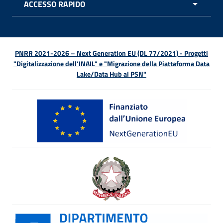
ACCESSO RAPIDO
APRI 
PNRR 2021-2026 – Next Generation EU (DL 77/2021) - Progetti
"Digitalizzazione dell’INAIL" e "Migrazione della Piattaforma Data
Lake/Data Hub al PSN"