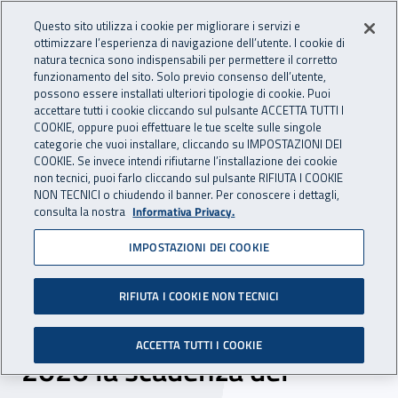
Accedi ai servizi online
For international visitors
Vai al menu principale
Vai al contenuto principale
Questo sito utilizza i cookie per migliorare i servizi e
ottimizzare l’esperienza di navigazione dell’utente. I cookie di
INAIL - Istituto Nazionale per 
natura tecnica sono indispensabili per permettere il corretto
Apri cerca
Apr
funzionamento del sito. Solo previo consenso dell’utente,
possono essere installati ulteriori tipologie di cookie. Puoi
Navigazione principale
accettare tutti i cookie cliccando sul pulsante ACCETTA TUTTI I
COOKIE, oppure puoi effettuare le tue scelte sulle singole
Navigazione - Ti trovi in:
Home
Inail comunica
News
categorie che vuoi installare, cliccando su IMPOSTAZIONI DEI
COOKIE. Se invece intendi rifiutarne l’installazione dei cookie
non tecnici, puoi farlo cliccando sul pulsante RIFIUTA I COOKIE
NON TECNICI o chiudendo il banner. Per conoscere i dettagli,
21 novembre 2019
consulta la nostra
Informativa Privacy.
IMPOSTAZIONI DEI COOKIE
Buone pratiche per la
sicurezza nei cantieri,
RIFIUTA I COOKIE NON TECNICI
prorogata al 22 gennaio
ACCETTA TUTTI I COOKIE
2020 la scadenza del