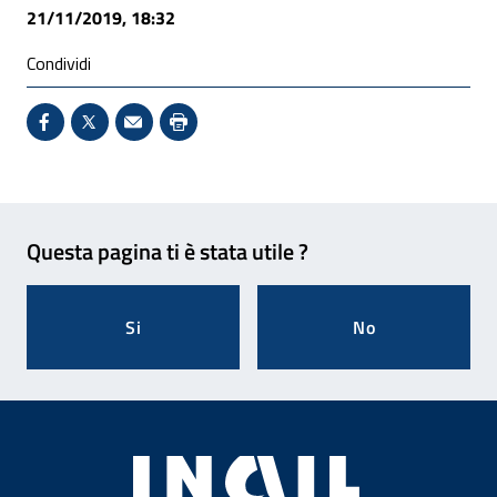
21/11/2019, 18:32
Condividi
Condividi su Facebook - Sito esterno - Apertura in 
X - Sito esterno - Apertura in nuova finestra
Invio Mail: apre il programma di posta el
Stampa pagina: scelta meno ecologic
Feedback
Questa pagina ti è stata utile ?
Si
No
Footer