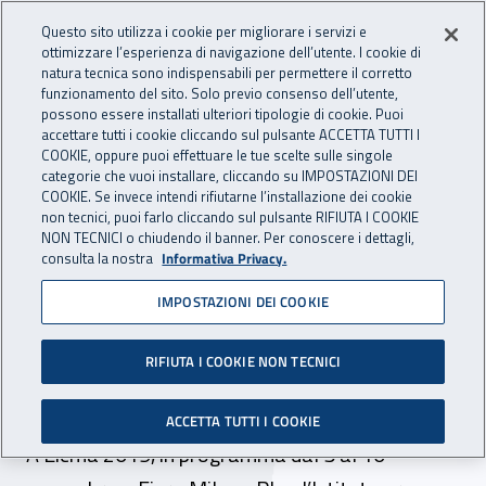
Accedi ai servizi online
For international visitors
Vai al menu principale
Vai al contenuto principale
Questo sito utilizza i cookie per migliorare i servizi e
ottimizzare l’esperienza di navigazione dell’utente. I cookie di
INAIL - Istituto Nazionale per 
natura tecnica sono indispensabili per permettere il corretto
Apri cerca
Apr
funzionamento del sito. Solo previo consenso dell’utente,
possono essere installati ulteriori tipologie di cookie. Puoi
Navigazione principale
accettare tutti i cookie cliccando sul pulsante ACCETTA TUTTI I
COOKIE, oppure puoi effettuare le tue scelte sulle singole
Navigazione - Ti trovi in:
Home
Inail comunica
News
categorie che vuoi installare, cliccando su IMPOSTAZIONI DEI
COOKIE. Se invece intendi rifiutarne l’installazione dei cookie
non tecnici, puoi farlo cliccando sul pulsante RIFIUTA I COOKIE
NON TECNICI o chiudendo il banner. Per conoscere i dettagli,
31 ottobre 2019
consulta la nostra
Informativa Privacy.
IMPOSTAZIONI DEI COOKIE
Sicurezza su strada: l’Inail
al Salone del ciclo e
RIFIUTA I COOKIE NON TECNICI
motociclo
ACCETTA TUTTI I COOKIE
A Eicma 2019, in programma dal 5 al 10