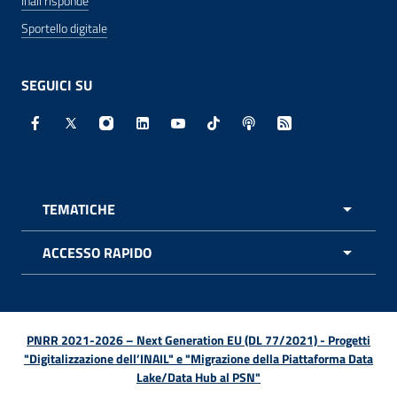
Inail risponde
Sportello digitale
SEGUICI SU
Facebook - Sito esterno - Apertura in nuova finestra
X - Sito esterno - Apertura in nuova finestra
Instagram - Sito esterno - Apertura in nuo
Linkedin - Sito esterno - Apertura in 
Youtube - Sito esterno - Apertur
TikTok - Sito esterno - Ape
Spreaker - Sito estern
Feed RSS - Apert
TEMATICHE
APRI 
ACCESSO RAPIDO
APRI 
PNRR 2021-2026 – Next Generation EU (DL 77/2021) - Progetti
"Digitalizzazione dell’INAIL" e "Migrazione della Piattaforma Data
Lake/Data Hub al PSN"