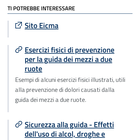
TI POTREBBE INTERESSARE
TI POTREBBE INTERESSARE
Sito esterno : apre una nuova finestra
Sito Eicma
Esercizi fisici di prevenzione
per la guida dei mezzi a due
ruote
Esempi di alcuni esercizi fisici illustrati, utili
alla prevenzione di dolori causati dalla
guida dei mezzi a due ruote.
Sicurezza alla guida - Effetti
dell'uso di alcol, droghe e