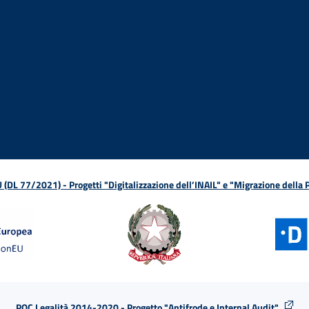
ova finestra
in nuova finestra
tura in nuova finestra
 Apertura in nuova finestra
sterno - Apertura in nuova finestra
Apertura nella stessa finestra
L 77/2021) - Progetti "Digitalizzazione dell’INAIL" e "Migrazione della
POC Legalità 2014-2020 - Progetto "Antifrode e Internal Audit"