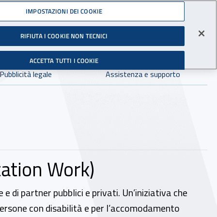
Accedi ai servizi online
IMPOSTAZIONI DEI COOKIE
gli Infortuni sul Lavoro
RIFIUTA I COOKIE NON TECNICI
Facebook - Sito esterno - Apertura in nuova finestra
X - Sito esterno - Apertura in nuova finestra
Instagram - Sito esterno - Apertura in 
Linkedin - Sito esterno - Apertur
Youtube - Sito esterno - A
Tiktok - Sito estern
Spreaker - Si
Feed R
in:
tutto INAIL.it
Avvia r
ACCETTA TUTTI I COOKIE
Dove cercare:
Pubblicità legale
Assistenza e supporto
tation Work)
e di partner pubblici e privati. Un’iniziativa che
 persone con disabilità e per l’accomodamento