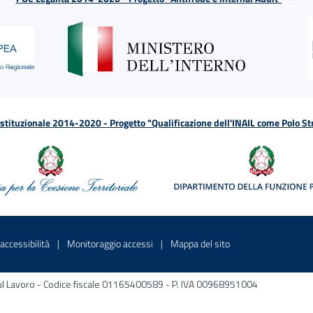
tituzionale 2014-2020 - Progetto "Qualificazione dell'INAIL come Polo St
a
 in una nuova finestra
Sito interno - Apre in una nuova finestra
Sito interno - Apre in una nuova fines
Sito interno - Apre 
accessibilità
Monitoraggio accessi
Mappa del sito
ni sul Lavoro - Codice fiscale 01165400589 - P. IVA 00968951004