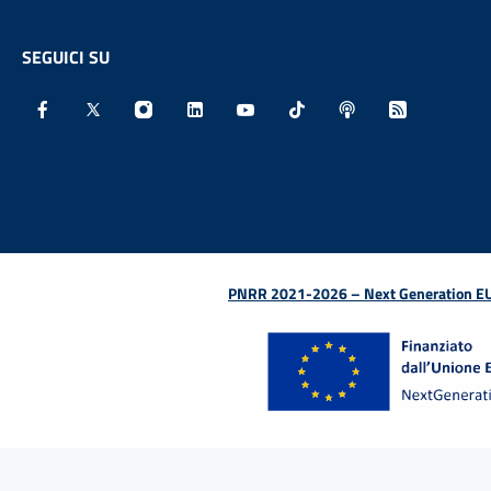
SEGUICI SU
Facebook - Sito esterno - Apertura in nuova finestra
X - Sito esterno - Apertura in nuova finestra
Instagram - Sito esterno - Apertura in nu
Linkedin - Sito esterno - Apertura 
Youtube - Sito esterno - Aper
TikTok - Sito esterno -
Spreaker - Sito e
Feed RSS - 
PNRR 2021-2026 – Next Generation EU (D