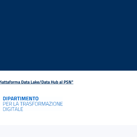
 Piattaforma Data Lake/Data Hub al PSN"