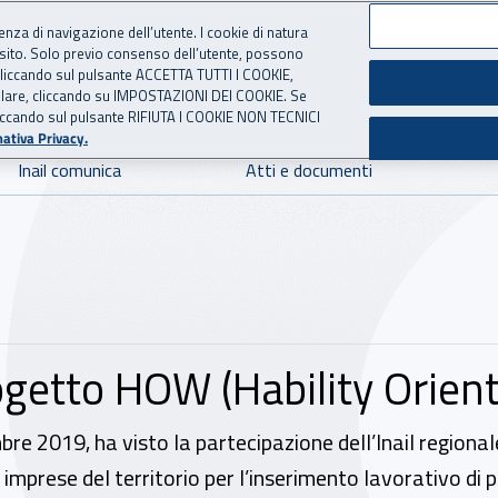
ienza di navigazione dell’utente. I cookie di natura
 sito. Solo previo consenso dell’utente, possono
 per l'Assicurazione contro 
ie cliccando sul pulsante ACCETTA TUTTI I COOKIE,
tallare, cliccando su IMPOSTAZIONI DEI COOKIE. Se
o cliccando sul pulsante RIFIUTA I COOKIE NON TECNICI
ativa Privacy.
Inail comunica
Atti e documenti
ogetto HOW (Hability Orien
re 2019, ha visto la partecipazione dell’Inail regionale 
 imprese del territorio per l’inserimento lavorativo di