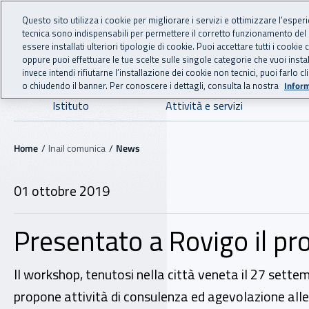
For international visitors
Vai al menu principale
Vai al contenuto principale
Questo sito utilizza i cookie per migliorare i servizi e ottimizzare l’esper
tecnica sono indispensabili per permettere il corretto funzionamento del
INAIL - Istituto Nazionale
essere installati ulteriori tipologie di cookie. Puoi accettare tutti i cook
oppure puoi effettuare le tue scelte sulle singole categorie che vuoi ins
invece intendi rifiutarne l’installazione dei cookie non tecnici, puoi farl
o chiudendo il banner. Per conoscere i dettagli, consulta la nostra
Inform
Navigazione principale
Istituto
Attività e servizi
Navigazione - Ti trovi in:
Home
Inail comunica
News
01 ottobre 2019
Presentato a Rovigo il pr
Il workshop, tenutosi nella città veneta il 27 settemb
propone attività di consulenza ed agevolazione alle