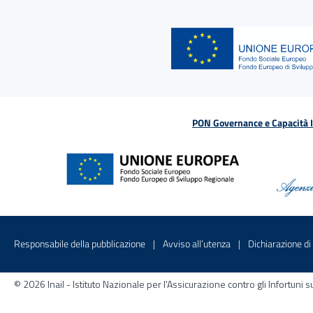
PON Governance e Capacità Is
Menu di servizio
Sito interno - Apre in una nuova finestr
Sito interno - Apre
Responsabile della pubblicazione
Avviso all’utenza
Dichiarazione di 
© 2026 Inail - Istituto Nazionale per l'Assicurazione contro gli Infortu