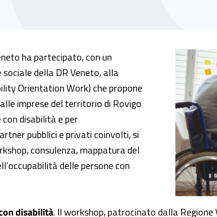
o HOW (Hability Orientation Work)
eneto ha partecipato, con un
e sociale della DR Veneto, alla
lity Orientation Work) che propone
alle imprese del territorio di Rovigo
 con disabilità e per
ner pubblici e privati coinvolti, si
rkshop, consulenza, mappatura del
ell’occupabilità delle persone con
con disabilità
. Il workshop, patrocinato dalla Regione 