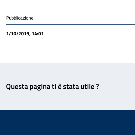
Condivisione social
Pubblicazione
1/10/2019, 14:01
Feedback
Questa pagina ti è stata utile ?
Footer