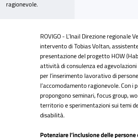
ragionevole.
Presentato a Rovigo il progett
ROVIGO - L’Inail Direzione regionale V
intervento di Tobias Voltan, assistent
presentazione del progetto HOW (Habi
attività di consulenza ed agevolazioni 
per l’inserimento lavorativo di persone
l’accomodamento ragionevole. Con i part
propongono seminari, focus group, wo
territorio e sperimentazioni sui temi d
disabilità.
Potenziare l’inclusione delle persone 