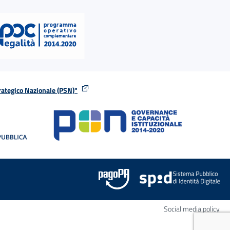
rategico Nazionale (PSN)"
tra
nella stessa finestra
Apr
Social media policy