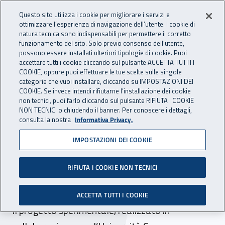
Accedi ai servizi online
For international visitors
Vai al menu principale
Vai al contenuto principale
Questo sito utilizza i cookie per migliorare i servizi e
ottimizzare l’esperienza di navigazione dell’utente. I cookie di
INAIL - Istituto Nazionale per 
natura tecnica sono indispensabili per permettere il corretto
Apri cerca
Apr
funzionamento del sito. Solo previo consenso dell’utente,
possono essere installati ulteriori tipologie di cookie. Puoi
Navigazione principale
accettare tutti i cookie cliccando sul pulsante ACCETTA TUTTI I
COOKIE, oppure puoi effettuare le tue scelte sulle singole
Navigazione - Ti trovi in:
Home
Inail comunica
News
categorie che vuoi installare, cliccando su IMPOSTAZIONI DEI
COOKIE. Se invece intendi rifiutarne l’installazione dei cookie
non tecnici, puoi farlo cliccando sul pulsante RIFIUTA I COOKIE
NON TECNICI o chiudendo il banner. Per conoscere i dettagli,
08 ottobre 2019
consulta la nostra
Informativa Privacy.
IMPOSTAZIONI DEI COOKIE
Il prototipo Sensibilia++ del
Centro protesi Inail in
RIFIUTA I COOKIE NON TECNICI
mostra a Budapest
ACCETTA TUTTI I COOKIE
Il progetto sperimentale, realizzato in