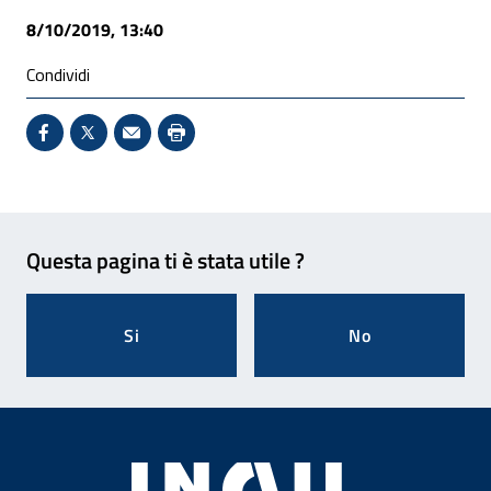
8/10/2019, 13:40
Condividi
Condividi su Facebook - Sito esterno - Apertura in 
X - Sito esterno - Apertura in nuova finestra
Invio Mail: apre il programma di posta el
Stampa pagina: scelta meno ecologic
Feedback
Questa pagina ti è stata utile ?
Si
No
Footer