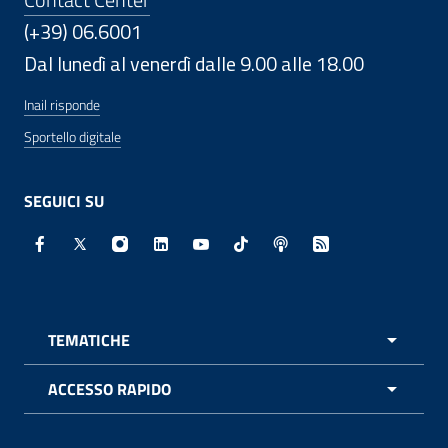
(+39) 06.6001
Dal lunedì al venerdì dalle 9.00 alle 18.00
Inail risponde
Sportello digitale
SEGUICI SU
Facebook - Sito esterno - Apertura in nuova finestra
X - Sito esterno - Apertura in nuova finestra
Instagram - Sito esterno - Apertura in nuo
Linkedin - Sito esterno - Apertura in 
Youtube - Sito esterno - Apertur
TikTok - Sito esterno - Ape
Spreaker - Sito estern
Feed RSS - Apert
TEMATICHE
APRI 
ACCESSO RAPIDO
APRI 