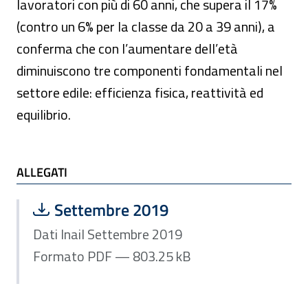
lavoratori con più di 60 anni, che supera il 17%
(contro un 6% per la classe da 20 a 39 anni), a
conferma che con l’aumentare dell’età
diminuiscono tre componenti fondamentali nel
settore edile: efficienza fisica, reattività ed
equilibrio.
ALLEGATI
ALLEGATI
Scarica file:
Formato PDF — Dimensione 803.25 k
Settembre 2019
Dati Inail Settembre 2019
Formato PDF — 803.25 kB