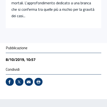
mortali. L'approfondimento dedicato a una branca
che si conferma tra quelle più a rischio per la gravità
dei casi...
Condivisione social
Pubblicazione
8/10/2019, 10:57
Condividi
Condividi su Facebook - Sito esterno - Apertura in 
X - Sito esterno - Apertura in nuova finestra
Invio Mail: apre il programma di posta el
Stampa pagina: scelta meno ecologic
Feedback