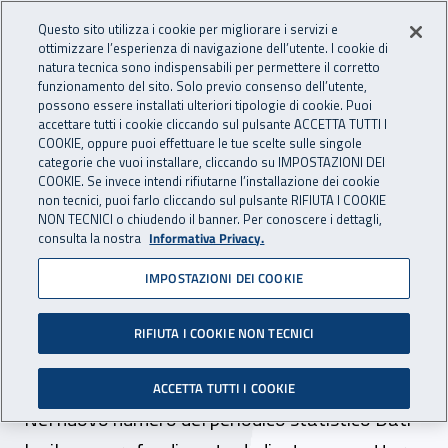
Accedi ai servizi online
For international visitors
Vai al menu principale
Vai al contenuto principale
Questo sito utilizza i cookie per migliorare i servizi e
ottimizzare l’esperienza di navigazione dell’utente. I cookie di
INAIL - Istituto Nazionale per 
natura tecnica sono indispensabili per permettere il corretto
Apri cerca
Apr
funzionamento del sito. Solo previo consenso dell’utente,
possono essere installati ulteriori tipologie di cookie. Puoi
Navigazione principale
accettare tutti i cookie cliccando sul pulsante ACCETTA TUTTI I
COOKIE, oppure puoi effettuare le tue scelte sulle singole
Navigazione - Ti trovi in:
Home
Inail comunica
News
categorie che vuoi installare, cliccando su IMPOSTAZIONI DEI
COOKIE. Se invece intendi rifiutarne l’installazione dei cookie
non tecnici, puoi farlo cliccando sul pulsante RIFIUTA I COOKIE
NON TECNICI o chiudendo il banner. Per conoscere i dettagli,
08 ottobre 2019
consulta la nostra
Informativa Privacy.
IMPOSTAZIONI DEI COOKIE
Costruzioni, nel 2018
infortuni in calo ma
RIFIUTA I COOKIE NON TECNICI
aumentano i casi mortali
ACCETTA TUTTI I COOKIE
Nel nuovo numero del periodico statistico Dati