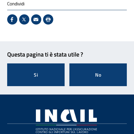
Condividi
Condividi su Facebook - Sito esterno - Apertura in 
X - Sito esterno - Apertura in nuova finestra
Invio Mail: apre il programma di posta el
Stampa pagina: scelta meno ecologic
Feedback
Questa pagina ti è stata utile ?
Si
No
Footer