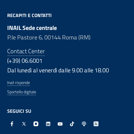
RECAPITI E CONTATTI
INAIL Sede centrale
P.le Pastore 6, 00144 Roma (RM)
Contact Center
(+39) 06.6001
Dal lunedì al venerdì dalle 9.00 alle 18.00
Inail risponde
Sportello digitale
SEGUICI SU
Facebook - Sito esterno - Apertura in nuova finestra
X - Sito esterno - Apertura in nuova finestra
Instagram - Sito esterno - Apertura in nuo
Linkedin - Sito esterno - Apertura in 
Youtube - Sito esterno - Apertur
TikTok - Sito esterno - Ape
Spreaker - Sito estern
Feed RSS - Apert