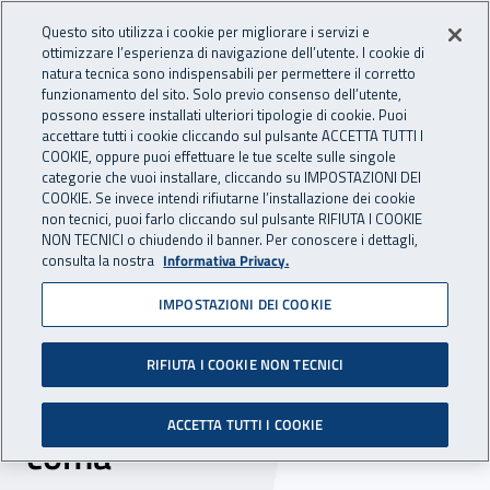
Accedi ai servizi online
For international visitors
Vai al menu principale
Vai al contenuto principale
Questo sito utilizza i cookie per migliorare i servizi e
ottimizzare l’esperienza di navigazione dell’utente. I cookie di
INAIL - Istituto Nazionale per 
natura tecnica sono indispensabili per permettere il corretto
Apri cerca
Apr
funzionamento del sito. Solo previo consenso dell’utente,
possono essere installati ulteriori tipologie di cookie. Puoi
Navigazione principale
accettare tutti i cookie cliccando sul pulsante ACCETTA TUTTI I
COOKIE, oppure puoi effettuare le tue scelte sulle singole
Navigazione - Ti trovi in:
Home
Inail comunica
News
categorie che vuoi installare, cliccando su IMPOSTAZIONI DEI
COOKIE. Se invece intendi rifiutarne l’installazione dei cookie
non tecnici, puoi farlo cliccando sul pulsante RIFIUTA I COOKIE
NON TECNICI o chiudendo il banner. Per conoscere i dettagli,
02 ottobre 2019
consulta la nostra
Informativa Privacy.
IMPOSTAZIONI DEI COOKIE
A Bologna la XXI edizione
della Giornata nazionale dei
RIFIUTA I COOKIE NON TECNICI
risvegli per la ricerca sul
ACCETTA TUTTI I COOKIE
coma