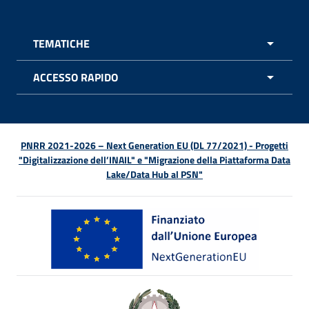
TEMATICHE
APRI 
ACCESSO RAPIDO
APRI 
PNRR 2021-2026 – Next Generation EU (DL 77/2021) - Progetti
"Digitalizzazione dell’INAIL" e "Migrazione della Piattaforma Data
Lake/Data Hub al PSN"