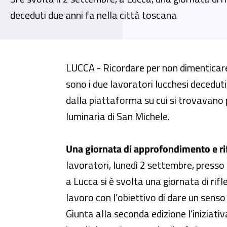
deceduti due anni fa nella città toscana
“E dopo?” Il reinserimento lavor
LUCCA - Ricordare per non dimenticare.
sono i due lavoratori lucchesi decedut
dalla piattaforma su cui si trovavano p
luminaria di San Michele.
Una giornata di approfondimento e ri
lavoratori, lunedì 2 settembre, presso 
a Lucca si è svolta una giornata di rif
lavoro con l’obiettivo di dare un senso 
Giunta alla seconda edizione l’iniziat