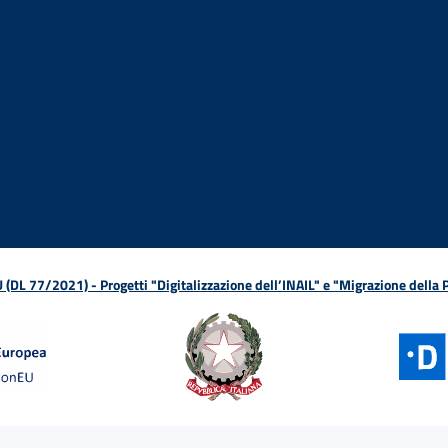
ova finestra
in nuova finestra
tura in nuova finestra
 Apertura in nuova finestra
sterno - Apertura in nuova finestra
Apertura nella stessa finestra
L 77/2021) - Progetti "Digitalizzazione dell’INAIL" e "Migrazione della