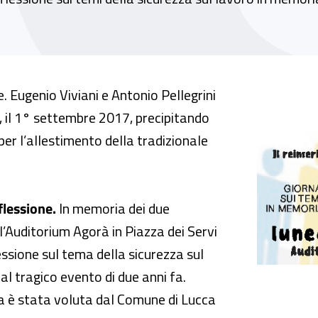
ativo di infortunati e tecnopatici. Nuove pro
 Eugenio Viviani e Antonio Pellegrini
i, il 1° settembre 2017, precipitando
er l’allestimento della tradizionale
flessione.
In memoria dei due
l’Auditorium Agorà in Piazza dei Servi
lessione sul tema della sicurezza sul
al tragico evento di due anni fa.
iva è stata voluta dal Comune di Lucca