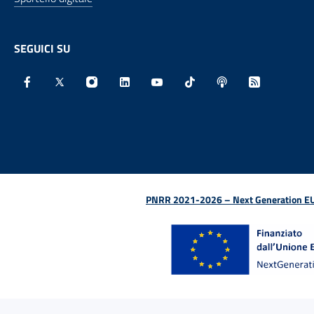
SEGUICI SU
Facebook - Sito esterno - Apertura in nuova finestra
X - Sito esterno - Apertura in nuova finestra
Instagram - Sito esterno - Apertura in nu
Linkedin - Sito esterno - Apertura 
Youtube - Sito esterno - Aper
TikTok - Sito esterno -
Spreaker - Sito e
Feed RSS - 
PNRR 2021-2026 – Next Generation EU (D