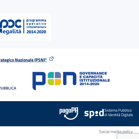
rategico Nazionale (PSN)"
tra
nella stessa finestra
Apr
Social media policy