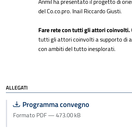
Anmil ha presentato il progetto di orie
del Co.co.pro. Inail Riccardo Giusti.
Fare rete con tutti gli attori coinvolti.
tutti gli attori coinvolti a supporto d
con ambiti del tutto inesplorati.
ALLEGATI
ALLEGATI
Scarica file:
Formato PDF — Dimensione 473.00 kB
Programma convegno
Formato PDF — 473.00 kB