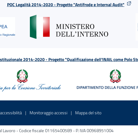
POC Legalità 2014-2020 - Progetto "Antifrode e Internal Audit"
tituzionale 2014-2020 - Progetto "Qualificazione dell'INAIL come Polo St
a
 in una nuova finestra
Sito interno - Apre in una nuova finestra
Sito interno - Apre in una nuova fines
Sito interno - Apre 
accessibilità
Monitoraggio accessi
Mappa del sito
ni sul Lavoro - Codice fiscale 01165400589 - P. IVA 00968951004