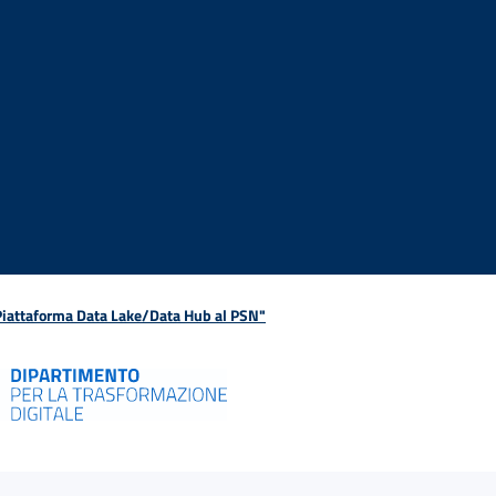
 Piattaforma Data Lake/Data Hub al PSN"