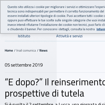
For international visitors
Vai al menu principale
Vai al contenuto principale
Questo sito utilizza i cookie per migliorare i servizi e ottimizzare l’esper
tecnica sono indispensabili per permettere il corretto funzionamento del
INAIL - Istituto Nazionale
essere installati ulteriori tipologie di cookie. Puoi accettare tutti i cook
oppure puoi effettuare le tue scelte sulle singole categorie che vuoi ins
invece intendi rifiutarne l’installazione dei cookie non tecnici, puoi farl
o chiudendo il banner. Per conoscere i dettagli, consulta la nostra
Inform
Navigazione principale
Istituto
Attività e servizi
Navigazione - Ti trovi in:
Home
Inail comunica
News
05 settembre 2019
“E dopo?” Il reinserimento
prospettive di tutela
Si è svolta il 2 settembre, a Lucca, una giornata di r