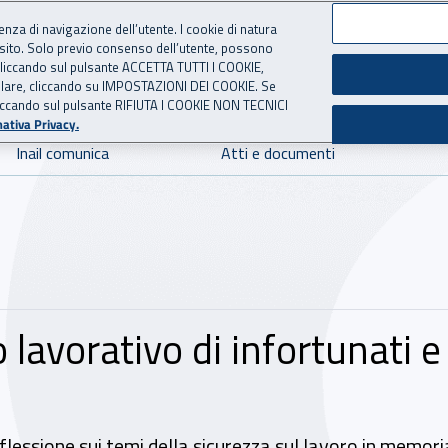
ienza di navigazione dell’utente. I cookie di natura
 sito. Solo previo consenso dell’utente, possono
 per l'Assicurazione contro 
ie cliccando sul pulsante ACCETTA TUTTI I COOKIE,
tallare, cliccando su IMPOSTAZIONI DEI COOKIE. Se
o cliccando sul pulsante RIFIUTA I COOKIE NON TECNICI
ativa Privacy.
Inail comunica
Atti e documenti
 lavorativo di infortunati 
iflessione sui temi della sicurezza sul lavoro in memoria