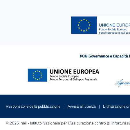
PON Governance e Capacità Is
Menu di servizio
Sito interno - Apre in una nuova finestr
Sito interno - Apre
Responsabile della pubblicazione
Avviso all’utenza
Dichiarazione di 
© 2026 Inail - Istituto Nazionale per l'Assicurazione contro gli Infortu