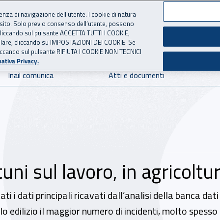
ienza di navigazione dell’utente. I cookie di natura
 sito. Solo previo consenso dell’utente, possono
 per l'Assicurazione contro 
ie cliccando sul pulsante ACCETTA TUTTI I COOKIE,
tallare, cliccando su IMPOSTAZIONI DEI COOKIE. Se
o cliccando sul pulsante RIFIUTA I COOKIE NON TECNICI
ativa Privacy.
Inail comunica
Atti e documenti
uni sul lavoro, in agricoltu
 i dati principali ricavati dall’analisi della banca dati
o edilizio il maggior numero di incidenti, molto spesso 