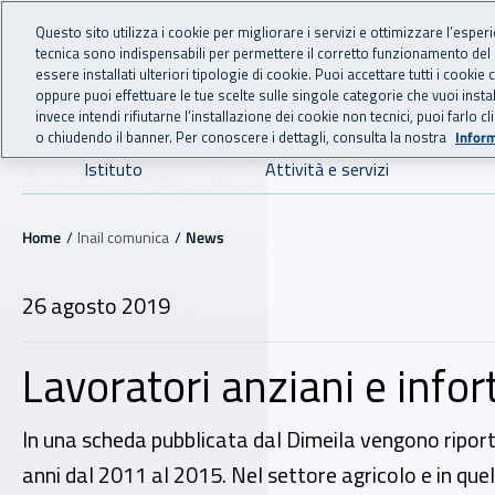
For international visitors
Vai al menu principale
Vai al contenuto principale
Questo sito utilizza i cookie per migliorare i servizi e ottimizzare l’esper
tecnica sono indispensabili per permettere il corretto funzionamento del
INAIL - Istituto Nazionale
essere installati ulteriori tipologie di cookie. Puoi accettare tutti i cook
oppure puoi effettuare le tue scelte sulle singole categorie che vuoi ins
invece intendi rifiutarne l’installazione dei cookie non tecnici, puoi farl
o chiudendo il banner. Per conoscere i dettagli, consulta la nostra
Inform
Navigazione principale
Istituto
Attività e servizi
Navigazione - Ti trovi in:
Home
Inail comunica
News
26 agosto 2019
Lavoratori anziani e infort
In una scheda pubblicata dal Dimeila vengono riportati
anni dal 2011 al 2015. Nel settore agricolo e in quell