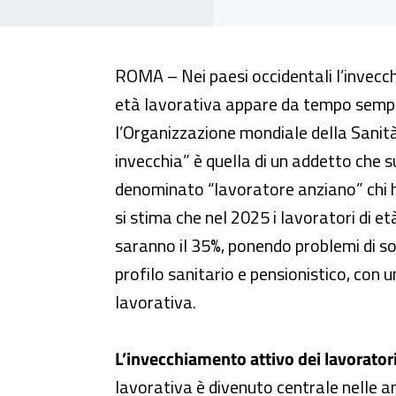
Lavoratori anziani e infortuni su
ROMA – Nei paesi occidentali l’invecc
età lavorativa appare da tempo sempr
l’Organizzazione mondiale della Sanità,
invecchia” è quella di un addetto che s
denominato “lavoratore anziano” chi h
si stima che nel 2025 i lavoratori di et
saranno il 35%, ponendo problemi di so
profilo sanitario e pensionistico, con 
lavorativa.
L’invecchiamento attivo dei lavorato
lavorativa è divenuto centrale nelle an