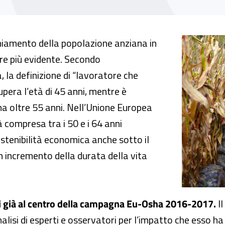
l lavoro, in agricoltura la frequenza più alta
hiamento della popolazione anziana in
e più evidente. Secondo
 la definizione di “lavoratore che
upera l’età di 45 anni, mentre è
a oltre 55 anni. Nell’Unione Europea
à compresa tra i 50 e i 64 anni
stenibilità economica anche sotto il
un incremento della durata della vita
ri già al centro della campagna Eu-Osha 2016-2017.
Il
alisi di esperti e osservatori per l’impatto che esso h