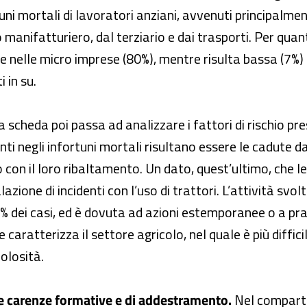
uni mortali di lavoratori anziani, avvenuti principalmen
manifatturiero, dal terziario e dai trasporti. Per quant
 nelle micro imprese (80%), mentre risulta bassa (7%) l
 in su.
 scheda poi passa ad analizzare i fattori di rischio pr
i negli infortuni mortali risultano essere le cadute dal
o con il loro ribaltamento. Un dato, quest’ultimo, che l
lazione di incidenti con l’uso di trattori. L’attività svo
% dei casi, ed è dovuta ad azioni estemporanee o a prat
he caratterizza il settore agricolo, nel quale è più di
olosità.
te carenze formative e di addestramento.
Nel comparto 