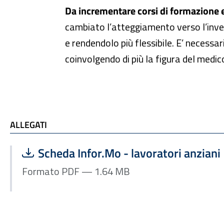
Da incrementare corsi di formazione e 
cambiato l’atteggiamento verso l’inve
e rendendolo più flessibile. E’ necessar
coinvolgendo di più la figura del medico
ALLEGATI
ALLEGATI
Scarica file:
Formato PDF — Dimensione 1.64 MB
Scheda Infor.Mo - lavoratori anziani
Formato PDF — 1.64 MB