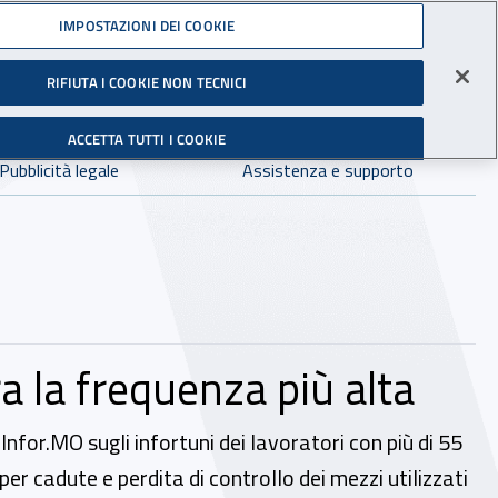
Accedi ai servizi online
IMPOSTAZIONI DEI COOKIE
gli Infortuni sul Lavoro
RIFIUTA I COOKIE NON TECNICI
Facebook - Sito esterno - Apertura in nuova finestra
X - Sito esterno - Apertura in nuova finestra
Instagram - Sito esterno - Apertura in 
Linkedin - Sito esterno - Apertur
Youtube - Sito esterno - A
Tiktok - Sito estern
Spreaker - Si
Feed R
in:
tutto INAIL.it
Avvia r
ACCETTA TUTTI I COOKIE
Dove cercare:
Pubblicità legale
Assistenza e supporto
ra la frequenza più alta
 Infor.MO sugli infortuni dei lavoratori con più di 55
per cadute e perdita di controllo dei mezzi utilizzati