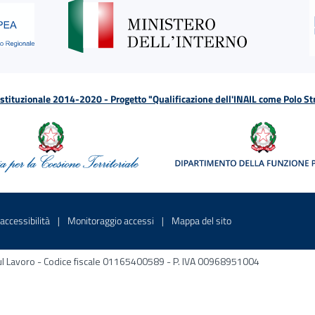
tituzionale 2014-2020 - Progetto "Qualificazione dell'INAIL come Polo St
a
 in una nuova finestra
Sito interno - Apre in una nuova finestra
Sito interno - Apre in una nuova fines
Sito interno - Apre 
accessibilità
Monitoraggio accessi
Mappa del sito
ni sul Lavoro - Codice fiscale 01165400589 - P. IVA 00968951004