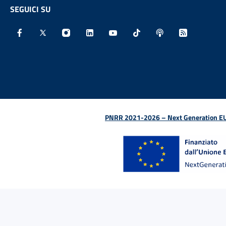
SEGUICI SU
Facebook - Sito esterno - Apertura in nuova finestra
X - Sito esterno - Apertura in nuova finestra
Instagram - Sito esterno - Apertura in nu
Linkedin - Sito esterno - Apertura 
Youtube - Sito esterno - Aper
TikTok - Sito esterno -
Spreaker - Sito e
Feed RSS - 
PNRR 2021-2026 – Next Generation EU (D