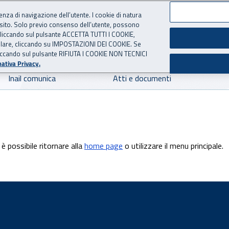
ienza di navigazione dell’utente. I cookie di natura
 sito. Solo previo consenso dell’utente, possono
 per l'Assicurazione contro 
ie cliccando sul pulsante ACCETTA TUTTI I COOKIE,
tallare, cliccando su IMPOSTAZIONI DEI COOKIE. Se
o cliccando sul pulsante RIFIUTA I COOKIE NON TECNICI
ativa Privacy.
Inail comunica
Atti e documenti
è possibile ritornare alla
home page
o utilizzare il menu principale.