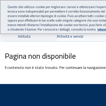
For international visitors
Vai al menu principale
Vai al contenuto principale
Questo sito utilizza i cookie per migliorare i servizi e ottimizzare l’esper
tecnica sono indispensabili per permettere il corretto funzionamento del
INAIL - Istituto Nazionale
essere installati ulteriori tipologie di cookie. Puoi accettare tutti i cook
oppure puoi effettuare le tue scelte sulle singole categorie che vuoi ins
invece intendi rifiutarne l’installazione dei cookie non tecnici, puoi farl
o chiudendo il banner. Per conoscere i dettagli, consulta la nostra
Inform
Navigazione principale
Istituto
Attività e servizi
Pagina non disponibile
Il contenuto non è stato trovato. Per continuare la navigazione 
Footer