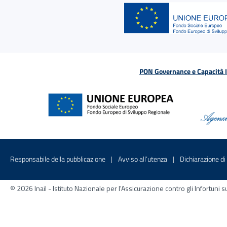
PON Governance e Capacità Is
Menu di servizio
Sito interno - Apre in una nuova finestr
Sito interno - Apre
Responsabile della pubblicazione
Avviso all’utenza
Dichiarazione di 
© 2026 Inail - Istituto Nazionale per l'Assicurazione contro gli Infortu