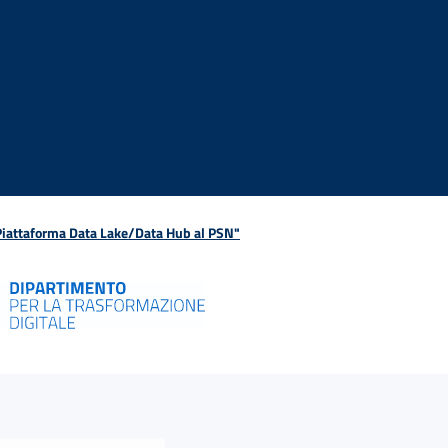
 Piattaforma Data Lake/Data Hub al PSN"