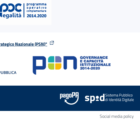
rategico Nazionale (PSN)"
tra
nella stessa finestra
Apr
Social media policy