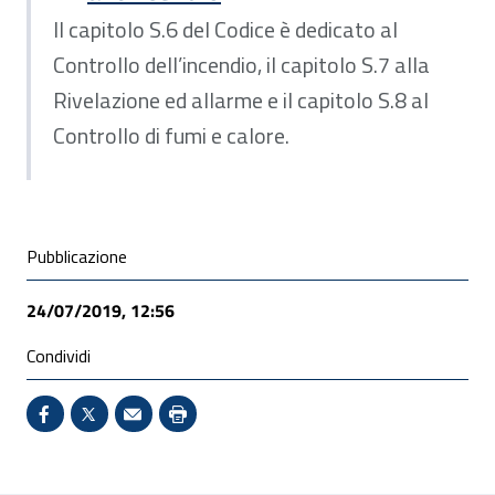
Il capitolo S.6 del Codice è dedicato al
Controllo dell’incendio, il capitolo S.7 alla
Rivelazione ed allarme e il capitolo S.8 al
Controllo di fumi e calore.
Condivisione social
Pubblicazione
24/07/2019, 12:56
Condividi
Condividi su Facebook - Sito esterno - Apertura in 
X - Sito esterno - Apertura in nuova finestra
Invio Mail: apre il programma di posta el
Stampa pagina: scelta meno ecologic