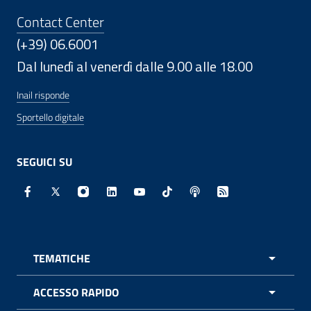
Contact Center
(+39) 06.6001
Dal lunedì al venerdì dalle 9.00 alle 18.00
Inail risponde
Sportello digitale
SEGUICI SU
Facebook - Sito esterno - Apertura in nuova finestra
X - Sito esterno - Apertura in nuova finestra
Instagram - Sito esterno - Apertura in nuo
Linkedin - Sito esterno - Apertura in 
Youtube - Sito esterno - Apertur
TikTok - Sito esterno - Ape
Spreaker - Sito estern
Feed RSS - Apert
TEMATICHE
APRI 
ACCESSO RAPIDO
APRI 