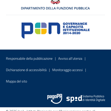
Menu di servizio
Sito interno - Apre in una nuova finestr
Sito interno - Apre
Responsabile della pubblicazione
Avviso all’utenza
Sito interno - Apre in una nuova finestra
Sito interno - Apre
Dichiarazione di accessibilità
Monitoraggio accessi
Sito interno - Apre nella stessa finestra
Mappa del sito