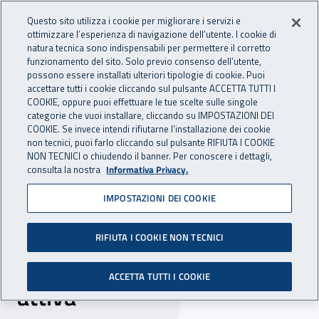
Accedi ai servizi online
For international visitors
Vai al menu principale
Vai al contenuto principale
Questo sito utilizza i cookie per migliorare i servizi e
ottimizzare l’esperienza di navigazione dell’utente. I cookie di
INAIL - Istituto Nazionale per 
natura tecnica sono indispensabili per permettere il corretto
Apri cerca
Apr
funzionamento del sito. Solo previo consenso dell’utente,
possono essere installati ulteriori tipologie di cookie. Puoi
Navigazione principale
accettare tutti i cookie cliccando sul pulsante ACCETTA TUTTI I
COOKIE, oppure puoi effettuare le tue scelte sulle singole
Navigazione - Ti trovi in:
Home
Inail comunica
News
categorie che vuoi installare, cliccando su IMPOSTAZIONI DEI
COOKIE. Se invece intendi rifiutarne l’installazione dei cookie
non tecnici, puoi farlo cliccando sul pulsante RIFIUTA I COOKIE
NON TECNICI o chiudendo il banner. Per conoscere i dettagli,
24 luglio 2019
consulta la nostra
Informativa Privacy.
IMPOSTAZIONI DEI COOKIE
Codice di prevenzione
incendi, disponibile online il
RIFIUTA I COOKIE NON TECNICI
volume sulla protezione
ACCETTA TUTTI I COOKIE
attiva