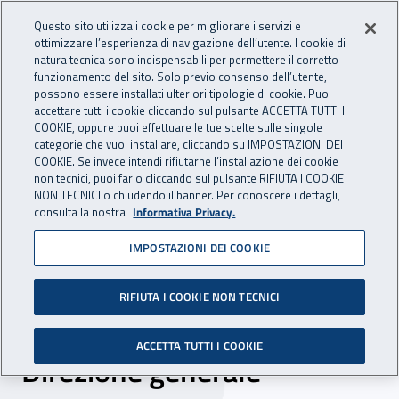
Accedi ai servizi online
For international visitors
Vai al menu principale
Vai al contenuto principale
Questo sito utilizza i cookie per migliorare i servizi e
ottimizzare l’esperienza di navigazione dell’utente. I cookie di
INAIL - Istituto Nazionale per 
natura tecnica sono indispensabili per permettere il corretto
Apri cerca
Apr
funzionamento del sito. Solo previo consenso dell’utente,
possono essere installati ulteriori tipologie di cookie. Puoi
Navigazione principale
accettare tutti i cookie cliccando sul pulsante ACCETTA TUTTI I
COOKIE, oppure puoi effettuare le tue scelte sulle singole
Navigazione - Ti trovi in:
Home
Inail comunica
News
categorie che vuoi installare, cliccando su IMPOSTAZIONI DEI
COOKIE. Se invece intendi rifiutarne l’installazione dei cookie
non tecnici, puoi farlo cliccando sul pulsante RIFIUTA I COOKIE
NON TECNICI o chiudendo il banner. Per conoscere i dettagli,
29 luglio 2019
consulta la nostra
Informativa Privacy.
IMPOSTAZIONI DEI COOKIE
Benessere alimentare al
lavoro, terminati i focus
RIFIUTA I COOKIE NON TECNICI
group con i dipendenti della
ACCETTA TUTTI I COOKIE
Direzione generale