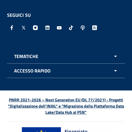
SEGUICI SU
Facebook - Sito esterno - Apertura in nuova finestra
X - Sito esterno - Apertura in nuova finestra
Instagram - Sito esterno - Apertura in nuo
Linkedin - Sito esterno - Apertura in 
Youtube - Sito esterno - Apertur
TikTok - Sito esterno - Ape
Spreaker - Sito estern
Feed RSS - Apert
TEMATICHE
APRI 
ACCESSO RAPIDO
APRI 
PNRR 2021-2026 – Next Generation EU (DL 77/2021) - Progetti
"Digitalizzazione dell’INAIL" e "Migrazione della Piattaforma Data
Lake/Data Hub al PSN"