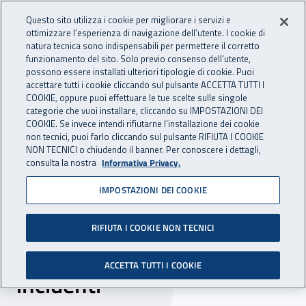
Accedi ai servizi online
For international visitors
Vai al menu principale
Vai al contenuto principale
Questo sito utilizza i cookie per migliorare i servizi e
ottimizzare l’esperienza di navigazione dell’utente. I cookie di
INAIL - Istituto Nazionale per 
natura tecnica sono indispensabili per permettere il corretto
Apri cerca
Apr
funzionamento del sito. Solo previo consenso dell’utente,
possono essere installati ulteriori tipologie di cookie. Puoi
Navigazione principale
accettare tutti i cookie cliccando sul pulsante ACCETTA TUTTI I
COOKIE, oppure puoi effettuare le tue scelte sulle singole
Navigazione - Ti trovi in:
Home
Inail comunica
News
categorie che vuoi installare, cliccando su IMPOSTAZIONI DEI
COOKIE. Se invece intendi rifiutarne l’installazione dei cookie
non tecnici, puoi farlo cliccando sul pulsante RIFIUTA I COOKIE
NON TECNICI o chiudendo il banner. Per conoscere i dettagli,
26 giugno 2019
consulta la nostra
Informativa Privacy.
IMPOSTAZIONI DEI COOKIE
Transpallet manuali, in un
fact sheet le misure di
RIFIUTA I COOKIE NON TECNICI
prevenzione per evitare
ACCETTA TUTTI I COOKIE
incidenti