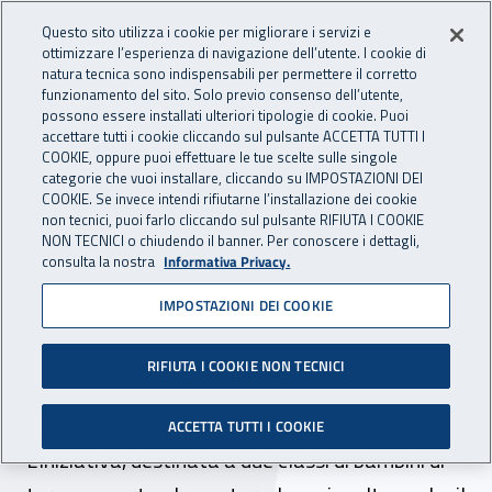
Accedi ai servizi online
For international visitors
Vai al menu principale
Vai al contenuto principale
Questo sito utilizza i cookie per migliorare i servizi e
ottimizzare l’esperienza di navigazione dell’utente. I cookie di
INAIL - Istituto Nazionale per 
natura tecnica sono indispensabili per permettere il corretto
Apri cerca
Apr
funzionamento del sito. Solo previo consenso dell’utente,
possono essere installati ulteriori tipologie di cookie. Puoi
Navigazione principale
accettare tutti i cookie cliccando sul pulsante ACCETTA TUTTI I
COOKIE, oppure puoi effettuare le tue scelte sulle singole
Navigazione - Ti trovi in:
Home
Inail comunica
News
categorie che vuoi installare, cliccando su IMPOSTAZIONI DEI
COOKIE. Se invece intendi rifiutarne l’installazione dei cookie
non tecnici, puoi farlo cliccando sul pulsante RIFIUTA I COOKIE
NON TECNICI o chiudendo il banner. Per conoscere i dettagli,
18 giugno 2019
consulta la nostra
Informativa Privacy.
IMPOSTAZIONI DEI COOKIE
A Cagliari la seconda
edizione del progetto “A
RIFIUTA I COOKIE NON TECNICI
caccia di Mostrischio”
ACCETTA TUTTI I COOKIE
L'iniziativa, destinata a due classi di bambini di