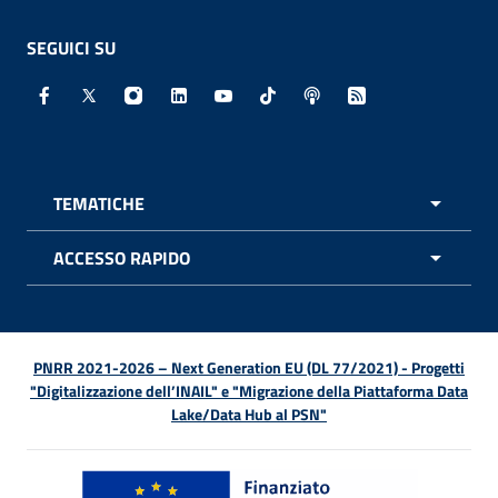
SEGUICI SU
Facebook - Sito esterno - Apertura in nuova finestra
X - Sito esterno - Apertura in nuova finestra
Instagram - Sito esterno - Apertura in nuo
Linkedin - Sito esterno - Apertura in 
Youtube - Sito esterno - Apertur
TikTok - Sito esterno - Ape
Spreaker - Sito estern
Feed RSS - Apert
TEMATICHE
APRI 
ACCESSO RAPIDO
APRI 
PNRR 2021-2026 – Next Generation EU (DL 77/2021) - Progetti
"Digitalizzazione dell’INAIL" e "Migrazione della Piattaforma Data
Lake/Data Hub al PSN"