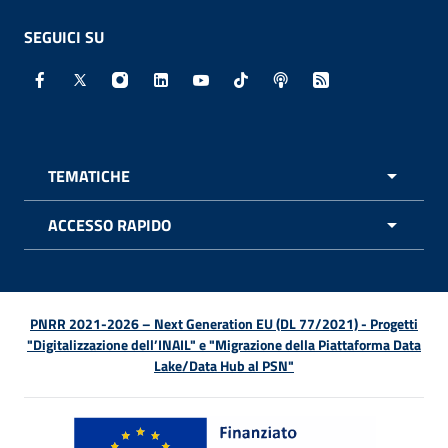
SEGUICI SU
Facebook - Sito esterno - Apertura in nuova finestra
X - Sito esterno - Apertura in nuova finestra
Instagram - Sito esterno - Apertura in nuo
Linkedin - Sito esterno - Apertura in 
Youtube - Sito esterno - Apertur
TikTok - Sito esterno - Ape
Spreaker - Sito estern
Feed RSS - Apert
TEMATICHE
APRI 
ACCESSO RAPIDO
APRI 
PNRR 2021-2026 – Next Generation EU (DL 77/2021) - Progetti
"Digitalizzazione dell’INAIL" e "Migrazione della Piattaforma Data
Lake/Data Hub al PSN"