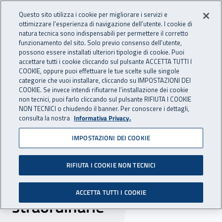
Accedi ai servizi online
For international visitors
Vai al menu principale
Vai al contenuto principale
Questo sito utilizza i cookie per migliorare i servizi e
ottimizzare l’esperienza di navigazione dell’utente. I cookie di
INAIL - Istituto Nazionale per 
natura tecnica sono indispensabili per permettere il corretto
Apri cerca
Apr
funzionamento del sito. Solo previo consenso dell’utente,
possono essere installati ulteriori tipologie di cookie. Puoi
Navigazione principale
accettare tutti i cookie cliccando sul pulsante ACCETTA TUTTI I
COOKIE, oppure puoi effettuare le tue scelte sulle singole
Navigazione - Ti trovi in:
Home
Inail comunica
News
categorie che vuoi installare, cliccando su IMPOSTAZIONI DEI
COOKIE. Se invece intendi rifiutarne l’installazione dei cookie
non tecnici, puoi farlo cliccando sul pulsante RIFIUTA I COOKIE
NON TECNICI o chiudendo il banner. Per conoscere i dettagli,
07 maggio 2019
consulta la nostra
Informativa Privacy.
IMPOSTAZIONI DEI COOKIE
L’Inail al Salone del libro di
Torino con il secondo
RIFIUTA I COOKIE NON TECNICI
volume di “Vite
ACCETTA TUTTI I COOKIE
straordinarie”