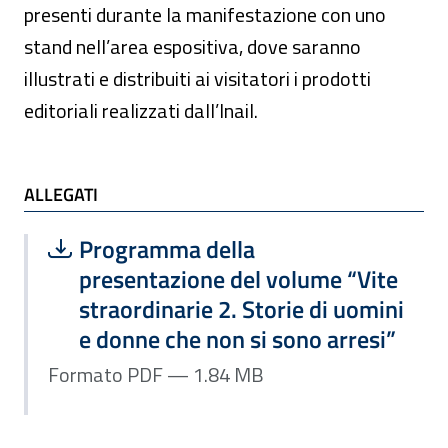
presenti durante la manifestazione con uno
stand nell’area espositiva, dove saranno
illustrati e distribuiti ai visitatori i prodotti
editoriali realizzati dall’Inail.
ALLEGATI
ALLEGATI
Scarica file:
Formato PDF — Dimensione 1.84 MB
Programma della
presentazione del volume “Vite
straordinarie 2. Storie di uomini
e donne che non si sono arresi”
Formato PDF — 1.84 MB