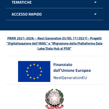
TEMATICHE
APRI 
ACCESSO RAPIDO
APRI 
PNRR 2021-2026 – Next Generation EU (DL 77/2021) - Progetti
"Digitalizzazione dell’INAIL" e "Migrazione della Piattaforma Data
Lake/Data Hub al PSN"