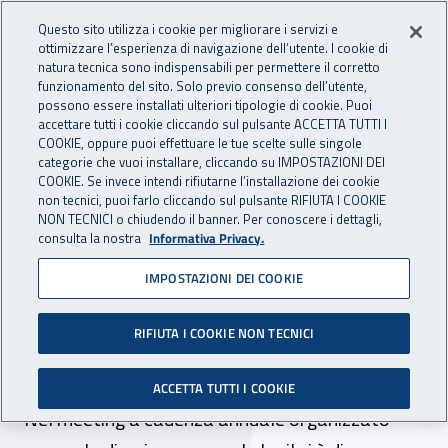
Accedi ai servizi online
For international visitors
Vai al menu principale
Vai al contenuto principale
Questo sito utilizza i cookie per migliorare i servizi e
ottimizzare l’esperienza di navigazione dell’utente. I cookie di
INAIL - Istituto Nazionale per 
natura tecnica sono indispensabili per permettere il corretto
Apri cerca
Apr
funzionamento del sito. Solo previo consenso dell’utente,
possono essere installati ulteriori tipologie di cookie. Puoi
Navigazione principale
accettare tutti i cookie cliccando sul pulsante ACCETTA TUTTI I
COOKIE, oppure puoi effettuare le tue scelte sulle singole
Navigazione - Ti trovi in:
Home
Inail comunica
News
categorie che vuoi installare, cliccando su IMPOSTAZIONI DEI
COOKIE. Se invece intendi rifiutarne l’installazione dei cookie
non tecnici, puoi farlo cliccando sul pulsante RIFIUTA I COOKIE
NON TECNICI o chiudendo il banner. Per conoscere i dettagli,
10 aprile 2019
consulta la nostra
Informativa Privacy.
IMPOSTAZIONI DEI COOKIE
OiRA, a Roma la riunione
del gruppo di lavoro
RIFIUTA I COOKIE NON TECNICI
europeo
ACCETTA TUTTI I COOKIE
Nel meeting a cadenza annuale organizzato