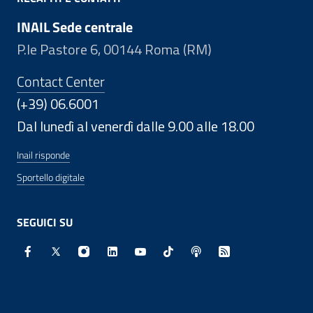
INAIL Sede centrale
P.le Pastore 6, 00144 Roma (RM)
Contact Center
(+39) 06.6001
Dal lunedì al venerdì dalle 9.00 alle 18.00
Inail risponde
Sportello digitale
SEGUICI SU
Facebook - Sito esterno - Apertura in nuova finestra
X - Sito esterno - Apertura in nuova finestra
Instagram - Sito esterno - Apertura in nuo
Linkedin - Sito esterno - Apertura in 
Youtube - Sito esterno - Apertur
TikTok - Sito esterno - Ape
Spreaker - Sito estern
Feed RSS - Apert