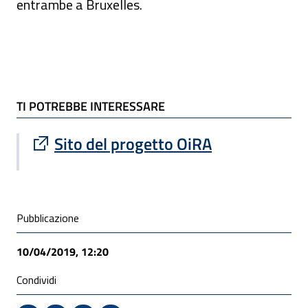
entrambe a Bruxelles.
TI POTREBBE INTERESSARE
TI POTREBBE INTERESSARE
Sito esterno : apre una nuova finestra
Sito del progetto OiRA
Condivisione social
Pubblicazione
10/04/2019, 12:20
Condividi