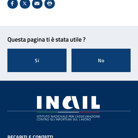
Condividi su Facebook - Sito esterno - Apertura in 
X - Sito esterno - Apertura in nuova finestra
Invio Mail: apre il programma di posta el
Stampa pagina: scelta meno ecologic
Feedback
Questa pagina ti è stata utile ?
Si
No
Footer
RECAPITI E CONTATTI