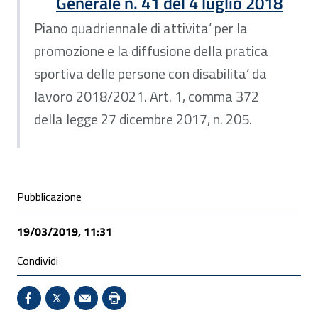
Generale n. 41 del 4 luglio 2018
Piano quadriennale di attivita’ per la
promozione e la diffusione della pratica
sportiva delle persone con disabilita’ da
lavoro 2018/2021. Art. 1, comma 372
della legge 27 dicembre 2017, n. 205.
Condivisione social
Pubblicazione
19/03/2019, 11:31
Condividi
Condividi su Facebook - Sito esterno - Apertura in 
X - Sito esterno - Apertura in nuova finestra
Invio Mail: apre il programma di posta el
Stampa pagina: scelta meno ecologic