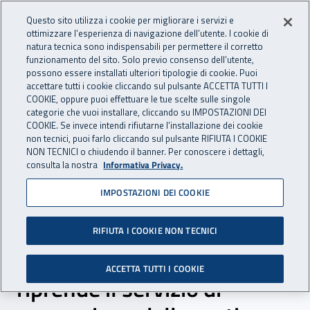
Accedi ai servizi online
For international visitors
Vai al menu principale
Vai al contenuto principale
Questo sito utilizza i cookie per migliorare i servizi e
ottimizzare l’esperienza di navigazione dell’utente. I cookie di
INAIL - Istituto Nazionale per 
natura tecnica sono indispensabili per permettere il corretto
Apri cerca
Apr
funzionamento del sito. Solo previo consenso dell’utente,
possono essere installati ulteriori tipologie di cookie. Puoi
Navigazione principale
accettare tutti i cookie cliccando sul pulsante ACCETTA TUTTI I
COOKIE, oppure puoi effettuare le tue scelte sulle singole
Navigazione - Ti trovi in:
Home
Inail comunica
News
categorie che vuoi installare, cliccando su IMPOSTAZIONI DEI
COOKIE. Se invece intendi rifiutarne l’installazione dei cookie
non tecnici, puoi farlo cliccando sul pulsante RIFIUTA I COOKIE
NON TECNICI o chiudendo il banner. Per conoscere i dettagli,
19 marzo 2019
consulta la nostra
Informativa Privacy.
IMPOSTAZIONI DEI COOKIE
Sportelli informativi Cip
presso le Direzioni
RIFIUTA I COOKIE NON TECNICI
territoriali della Lombardia:
ACCETTA TUTTI I COOKIE
riprende il servizio di