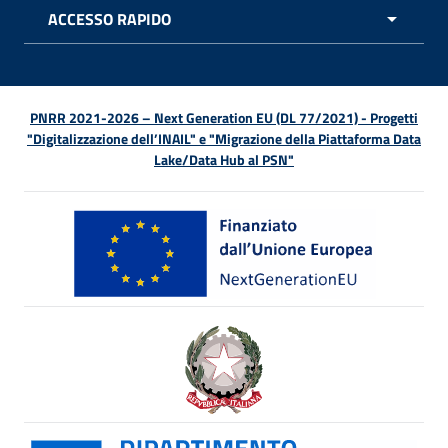
ACCESSO RAPIDO
APRI 
PNRR 2021-2026 – Next Generation EU (DL 77/2021) - Progetti
"Digitalizzazione dell’INAIL" e "Migrazione della Piattaforma Data
Lake/Data Hub al PSN"