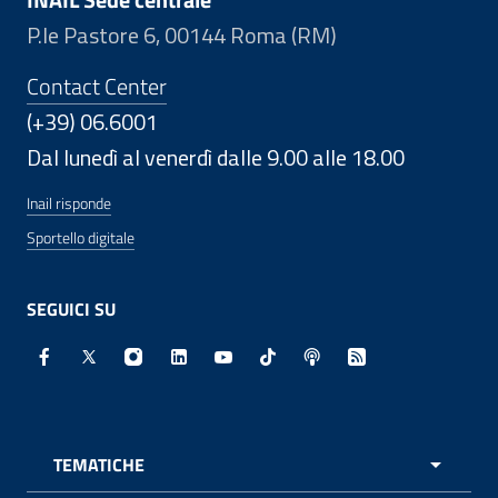
P.le Pastore 6, 00144 Roma (RM)
Contact Center
(+39) 06.6001
Dal lunedì al venerdì dalle 9.00 alle 18.00
Inail risponde
Sportello digitale
SEGUICI SU
Facebook - Sito esterno - Apertura in nuova finestra
X - Sito esterno - Apertura in nuova finestra
Instagram - Sito esterno - Apertura in nuo
Linkedin - Sito esterno - Apertura in 
Youtube - Sito esterno - Apertur
TikTok - Sito esterno - Ape
Spreaker - Sito estern
Feed RSS - Apert
TEMATICHE
APRI 