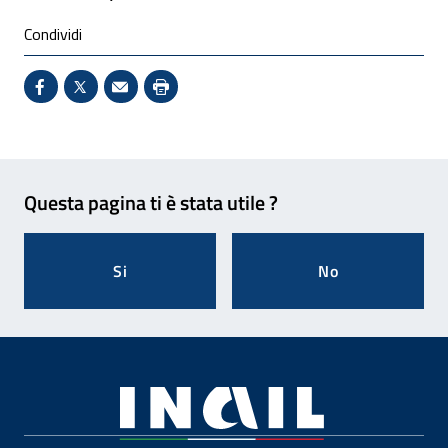
Condividi
Condividi su Facebook - Sito esterno - Apertura in 
X - Sito esterno - Apertura in nuova finestra
Invio Mail: apre il programma di posta el
Stampa pagina: scelta meno ecologic
Feedback
Questa pagina ti è stata utile ?
Si
No
Footer