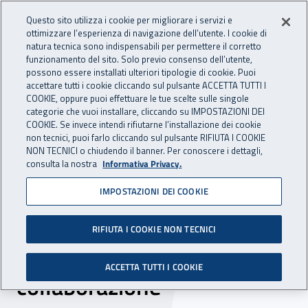
Accedi ai servizi online
For international visitors
Vai al menu principale
Vai al contenuto principale
Questo sito utilizza i cookie per migliorare i servizi e
ottimizzare l’esperienza di navigazione dell’utente. I cookie di
INAIL - Istituto Nazionale per 
natura tecnica sono indispensabili per permettere il corretto
Apri cerca
Apr
funzionamento del sito. Solo previo consenso dell’utente,
possono essere installati ulteriori tipologie di cookie. Puoi
Navigazione principale
accettare tutti i cookie cliccando sul pulsante ACCETTA TUTTI I
COOKIE, oppure puoi effettuare le tue scelte sulle singole
Navigazione - Ti trovi in:
Home
Inail comunica
News
categorie che vuoi installare, cliccando su IMPOSTAZIONI DEI
COOKIE. Se invece intendi rifiutarne l’installazione dei cookie
non tecnici, puoi farlo cliccando sul pulsante RIFIUTA I COOKIE
NON TECNICI o chiudendo il banner. Per conoscere i dettagli,
28 febbraio 2019
consulta la nostra
Informativa Privacy.
IMPOSTAZIONI DEI COOKIE
Inail Piemonte e Istituti di
patronato siglano un
RIFIUTA I COOKIE NON TECNICI
protocollo per rafforzare la
ACCETTA TUTTI I COOKIE
collaborazione