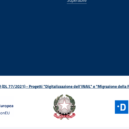
Superabile
ova finestra
in nuova finestra
tura in nuova finestra
 Apertura in nuova finestra
sterno - Apertura in nuova finestra
Apertura nella stessa finestra
L 77/2021) - Progetti "Digitalizzazione dell’INAIL" e "Migrazione della