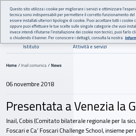
For international visitors
Vai al menu principale
Vai al contenuto principale
Questo sito utilizza i cookie per migliorare i servizi e ottimizzare l’esper
tecnica sono indispensabili per permettere il corretto funzionamento del
INAIL - Istituto Nazionale
essere installati ulteriori tipologie di cookie. Puoi accettare tutti i cook
oppure puoi effettuare le tue scelte sulle singole categorie che vuoi ins
invece intendi rifiutarne l’installazione dei cookie non tecnici, puoi farl
o chiudendo il banner. Per conoscere i dettagli, consulta la nostra
Inform
Navigazione principale
Istituto
Attività e servizi
Navigazione - Ti trovi in:
Home
Inail comunica
News
06 novembre 2018
Presentata a Venezia la G
Inail, Cobis (Comitato bilaterale regionale per la s
Foscari e Ca’ Foscari Challenge School, insieme per 