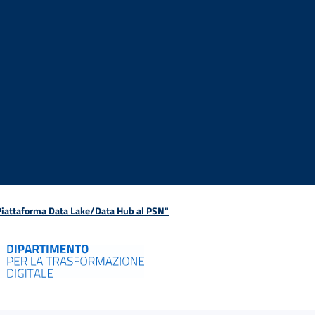
 Piattaforma Data Lake/Data Hub al PSN"