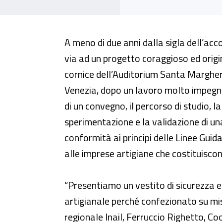
Presentata a Venezia la Guida 
A meno di due anni dalla sigla dell’ac
via ad un progetto coraggioso ed origin
cornice dell’Auditorium Santa Margheri
Venezia, dopo un lavoro molto impegna
di un convegno, il percorso di studio, l
sperimentazione e la validazione di un
conformità ai principi delle Linee Guid
alle imprese artigiane che costituiscon
“Presentiamo un vestito di sicurezza e 
artigianale perché confezionato su mi
regionale Inail, Ferruccio Righetto, C