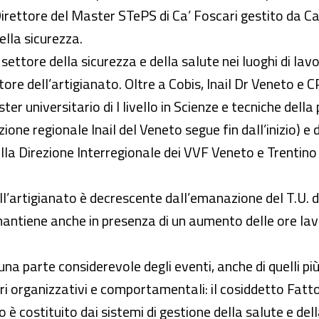
irettore del Master STePS di Ca’ Foscari gestito da Ca
lla sicurezza.
settore della sicurezza e della salute nei luoghi di lav
tore dell’artigianato. Oltre a Cobis, Inail Dr Veneto e 
r universitario di I livello in Scienze e tecniche della
ione regionale Inail del Veneto segue fin dall’inizio) e
lla Direzione Interregionale dei VVF Veneto e Trentino 
ll’artigianato è decrescente dall’emanazione del T.U. d.
mantiene anche in presenza di un aumento delle ore la
na parte considerevole degli eventi, anche di quelli pi
tori organizzativi e comportamentali: il cosiddetto Fa
so è costituito dai sistemi di gestione della salute e d