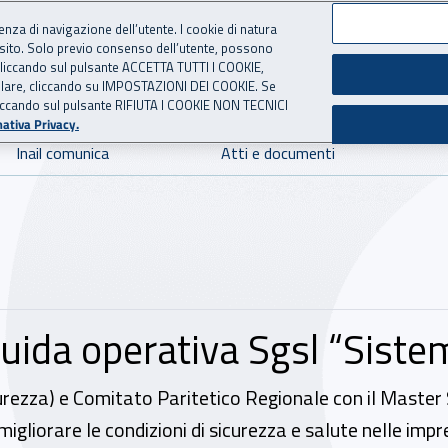
ienza di navigazione dell’utente. I cookie di natura
 sito. Solo previo consenso dell’utente, possono
 per l'Assicurazione contro 
ie cliccando sul pulsante ACCETTA TUTTI I COOKIE,
tallare, cliccando su IMPOSTAZIONI DEI COOKIE. Se
o cliccando sul pulsante RIFIUTA I COOKIE NON TECNICI
ativa Privacy.
Inail comunica
Atti e documenti
uida operativa Sgsl “Siste
icurezza) e Comitato Paritetico Regionale con il Master
migliorare le condizioni di sicurezza e salute nelle imp