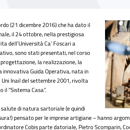
operativa Sgsl “Sistema Casa Artigianato”
cordo (21 dicembre 2016) che ha dato il
ale, il 24 ottobre, nella prestigiosa
ta dell’Università Ca’ Foscari a
tivo, sono stati presentati, nel corso
a progettazione, la realizzazione, la
a innovativa Guida Operativa, nata in
a Uni Inail del settembre 2001, rivolta
o il “Sistema Casa”.
salute di natura sartoriale (e quindi
sura!) pensato per le imprese artigiane – hanno argom
oordinatore Cobis parte datoriale, Pietro Scomparin, Co