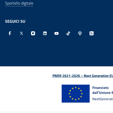
Sportello digitale
SEGUICI SU
Facebook - Sito esterno - Apertura in nuova finestra
X - Sito esterno - Apertura in nuova finestra
Instagram - Sito esterno - Apertura in nu
Linkedin - Sito esterno - Apertura 
Youtube - Sito esterno - Aper
TikTok - Sito esterno -
Spreaker - Sito e
Feed RSS - 
PNRR 2021-2026 – Next Generation EU (D