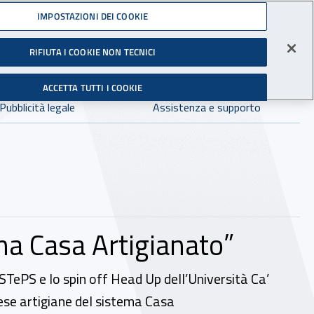
Accedi ai servizi online
IMPOSTAZIONI DEI COOKIE
gli Infortuni sul Lavoro
RIFIUTA I COOKIE NON TECNICI
Facebook - Sito esterno - Apertura in nuova finestra
X - Sito esterno - Apertura in nuova finestra
Instagram - Sito esterno - Apertura in 
Linkedin - Sito esterno - Apertur
Youtube - Sito esterno - A
Tiktok - Sito estern
Spreaker - Si
Feed R
in:
tutto INAIL.it
Avvia r
ACCETTA TUTTI I COOKIE
Dove cercare:
Pubblicità legale
Assistenza e supporto
ma Casa Artigianato”
 STePS e lo spin off Head Up dell’Università Ca’
rese artigiane del sistema Casa