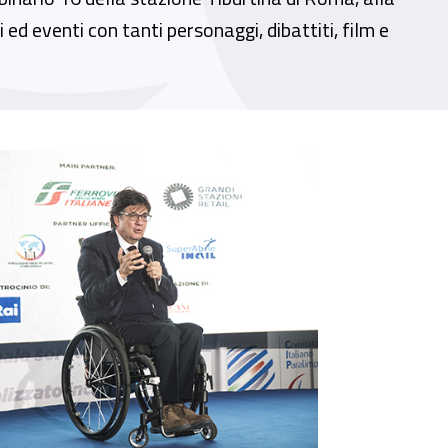
ed eventi con tanti personaggi, dibattiti, film e
dicato a sport e disabilità