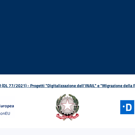
ova finestra
in nuova finestra
tura in nuova finestra
 Apertura in nuova finestra
sterno - Apertura in nuova finestra
Apertura nella stessa finestra
L 77/2021) - Progetti "Digitalizzazione dell’INAIL" e "Migrazione della