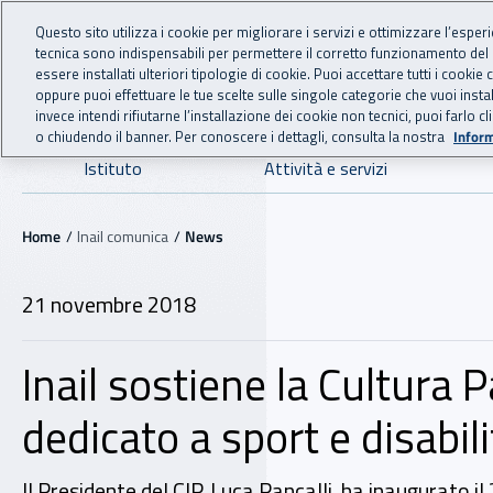
For international visitors
Vai al menu principale
Vai al contenuto principale
Questo sito utilizza i cookie per migliorare i servizi e ottimizzare l’esper
tecnica sono indispensabili per permettere il corretto funzionamento del
INAIL - Istituto Nazionale
essere installati ulteriori tipologie di cookie. Puoi accettare tutti i cook
oppure puoi effettuare le tue scelte sulle singole categorie che vuoi ins
invece intendi rifiutarne l’installazione dei cookie non tecnici, puoi farl
o chiudendo il banner. Per conoscere i dettagli, consulta la nostra
Inform
Navigazione principale
Istituto
Attività e servizi
Navigazione - Ti trovi in:
Home
Inail comunica
News
21 novembre 2018
Inail sostiene la Cultura P
dedicato a sport e disabili
Il Presidente del CIP, Luca Pancalli, ha inaugurato 