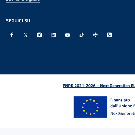
SEGUICI SU
Facebook - Sito esterno - Apertura in nuova finestra
X - Sito esterno - Apertura in nuova finestra
Instagram - Sito esterno - Apertura in nu
Linkedin - Sito esterno - Apertura 
Youtube - Sito esterno - Aper
TikTok - Sito esterno -
Spreaker - Sito e
Feed RSS - 
PNRR 2021-2026 – Next Generation EU (D