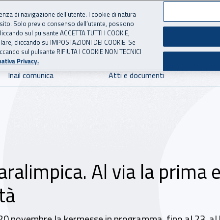
ienza di navigazione dell’utente. I cookie di natura
 sito. Solo previo consenso dell’utente, possono
 per l'Assicurazione contro 
ie cliccando sul pulsante ACCETTA TUTTI I COOKIE,
tallare, cliccando su IMPOSTAZIONI DEI COOKIE. Se
o cliccando sul pulsante RIFIUTA I COOKIE NON TECNICI
ativa Privacy.
Inail comunica
Atti e documenti
aralimpica. Al via la prima 
tà
il 20 novembre la kermesse in programma, fino al 23, al 