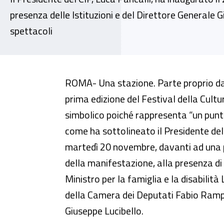
presenza delle Istituzioni e del Direttore Generale G
spettacoli
Inail sostiene la Cultura Paralim
ROMA- Una stazione. Parte proprio da q
prima edizione del Festival della Cul
simbolico poiché rappresenta “un punto
come ha sottolineato il Presidente del
martedì 20 novembre, davanti ad una p
della manifestazione, alla presenza di d
Ministro per la famiglia e la disabilit
della Camera dei Deputati Fabio Rampell
Giuseppe Lucibello.