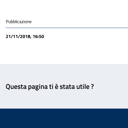
Condivisione social
Pubblicazione
21/11/2018, 16:50
Feedback
Questa pagina ti è stata utile ?
Footer