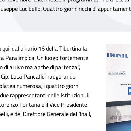
iuseppe Lucibello. Quattro giorni ricchi di appuntamenti 
pica. Al via la prima edizione del Festival de
ui, dal binario 16 della Tiburtina la
tura Paralimpica. Un luogo fortemente
 di arrivo ma anche di partenza”,
 Cip, Luca Pancalli, inaugurando
latea numerosa, i quattro giorni
ue rappresentanti delle Istituzioni, il
à Lorenzo Fontana e il Vice Presidente
i, e del Direttore Generale dell’Inail,