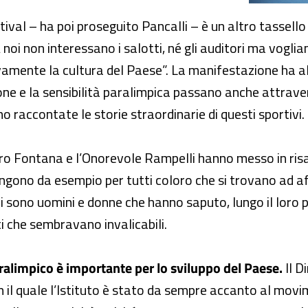
ival – ha poi proseguito Pancalli – è un altro tassello
A noi non interessano i salotti, né gli auditori ma vogli
amente la cultura del Paese”. La manifestazione ha altr
zione e la sensibilità paralimpica passano anche attrav
 raccontate le storie straordinarie di questi sportivi.
tro Fontana e l’Onorevole Rampelli hanno messo in risalt
ungono da esempio per tutti coloro che si trovano ad af
, ci sono uomini e donne che hanno saputo, lungo il loro
ti che sembravano invalicabili.
ralimpico è importante per lo sviluppo del Paese.
Il D
on il quale l’Istituto è stato da sempre accanto al mov