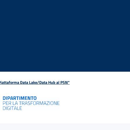
 Piattaforma Data Lake/Data Hub al PSN"