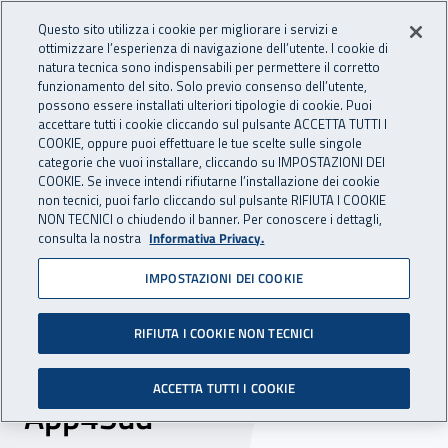
Accedi ai servizi online
For international visitors
Vai al menu principale
Vai al contenuto principale
Questo sito utilizza i cookie per migliorare i servizi e
ottimizzare l’esperienza di navigazione dell’utente. I cookie di
INAIL - Istituto Nazionale per 
natura tecnica sono indispensabili per permettere il corretto
Apri cerca
Apr
funzionamento del sito. Solo previo consenso dell’utente,
possono essere installati ulteriori tipologie di cookie. Puoi
Navigazione principale
accettare tutti i cookie cliccando sul pulsante ACCETTA TUTTI I
COOKIE, oppure puoi effettuare le tue scelte sulle singole
Navigazione - Ti trovi in:
Home
Inail comunica
News
categorie che vuoi installare, cliccando su IMPOSTAZIONI DEI
COOKIE. Se invece intendi rifiutarne l’installazione dei cookie
non tecnici, puoi farlo cliccando sul pulsante RIFIUTA I COOKIE
NON TECNICI o chiudendo il banner. Per conoscere i dettagli,
16 novembre 2018
consulta la nostra
Informativa Privacy.
IMPOSTAZIONI DEI COOKIE
Forum PA, menzione di
merito all'App
RIFIUTA I COOKIE NON TECNICI
"ScacciaRischi" nel premio
ACCETTA TUTTI I COOKIE
App4Sud