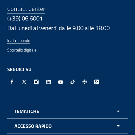
Contact Center
(+39) 06.6001
Dal lunedì al venerdì dalle 9.00 alle 18.00
Inail risponde
Sportello digitale
SEGUICI SU
Facebook - Sito esterno - Apertura in nuova finestra
X - Sito esterno - Apertura in nuova finestra
Instagram - Sito esterno - Apertura in nuo
Linkedin - Sito esterno - Apertura in 
Youtube - Sito esterno - Apertur
TikTok - Sito esterno - Ape
Spreaker - Sito estern
Feed RSS - Apert
TEMATICHE
APRI 
ACCESSO RAPIDO
APRI 