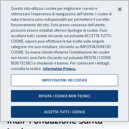
Accedi ai servizi online
For international visitors
Vai al menu principale
Vai al contenuto principale
Questo sito utilizza i cookie per migliorare i servizi e
ottimizzare l’esperienza di navigazione dell’utente. I cookie di
INAIL - Istituto Nazionale per 
natura tecnica sono indispensabili per permettere il corretto
Apri cerca
Apr
funzionamento del sito. Solo previo consenso dell’utente,
possono essere installati ulteriori tipologie di cookie. Puoi
Navigazione principale
accettare tutti i cookie cliccando sul pulsante ACCETTA TUTTI I
COOKIE, oppure puoi effettuare le tue scelte sulle singole
Navigazione - Ti trovi in:
Home
Inail comunica
News
categorie che vuoi installare, cliccando su IMPOSTAZIONI DEI
COOKIE. Se invece intendi rifiutarne l’installazione dei cookie
non tecnici, puoi farlo cliccando sul pulsante RIFIUTA I COOKIE
NON TECNICI o chiudendo il banner. Per conoscere i dettagli,
06 novembre 2018
consulta la nostra
Informativa Privacy.
IMPOSTAZIONI DEI COOKIE
Danni cerebrali,
riabilitazione e mondo del
RIFIUTA I COOKIE NON TECNICI
lavoro: a Roma il convegno
ACCETTA TUTTI I COOKIE
Inail-Fondazione Santa