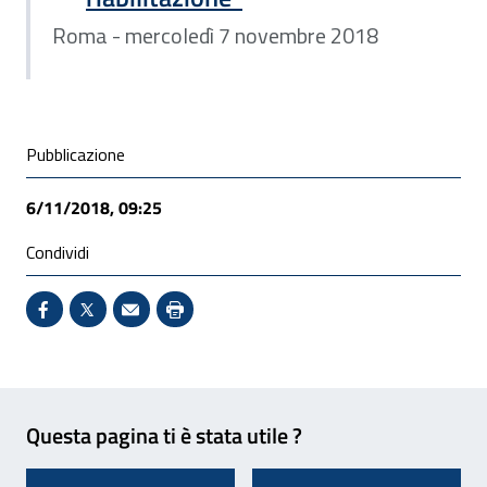
Roma - mercoledì 7 novembre 2018
Condivisione social
Pubblicazione
6/11/2018, 09:25
Condividi
Condividi su Facebook - Sito esterno - Apertura in 
X - Sito esterno - Apertura in nuova finestra
Invio Mail: apre il programma di posta el
Stampa pagina: scelta meno ecologic
Feedback
Questa pagina ti è stata utile ?