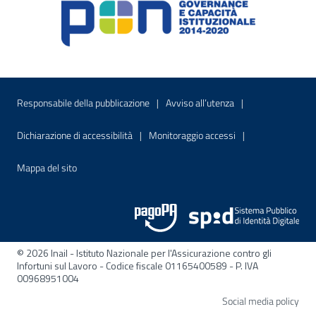
Menu di servizio
Sito interno - Apre in una nuova finestr
Sito interno - Apre
Responsabile della pubblicazione
Avviso all’utenza
Sito interno - Apre in una nuova finestra
Sito interno - Apre
Dichiarazione di accessibilità
Monitoraggio accessi
Sito interno - Apre nella stessa finestra
Mappa del sito
© 2026 Inail - Istituto Nazionale per l'Assicurazione contro gli
Infortuni sul Lavoro - Codice fiscale 01165400589 - P. IVA
00968951004
Apre
Social media policy