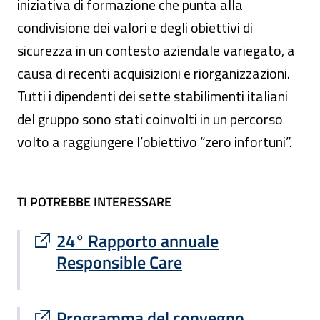
iniziativa di formazione che punta alla
condivisione dei valori e degli obiettivi di
sicurezza in un contesto aziendale variegato, a
causa di recenti acquisizioni e riorganizzazioni.
Tutti i dipendenti dei sette stabilimenti italiani
del gruppo sono stati coinvolti in un percorso
volto a raggiungere l’obiettivo “zero infortuni”.
TI POTREBBE INTERESSARE
TI POTREBBE INTERESSARE
Sito esterno : apre una nuova finestra
24° Rapporto annuale
Responsible Care
Sito esterno : apre una nuova finestra
Programma del convegno