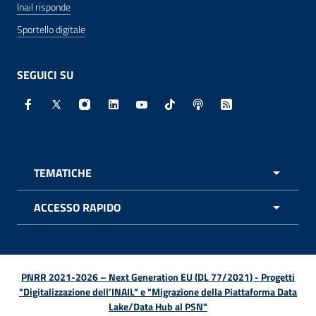
Inail risponde
Sportello digitale
SEGUICI SU
Facebook - Sito esterno - Apertura in nuova finestra
X - Sito esterno - Apertura in nuova finestra
Instagram - Sito esterno - Apertura in nuo
Linkedin - Sito esterno - Apertura in 
Youtube - Sito esterno - Apertur
TikTok - Sito esterno - Ape
Spreaker - Sito estern
Feed RSS - Apert
TEMATICHE
APRI 
ACCESSO RAPIDO
APRI 
PNRR 2021-2026 – Next Generation EU (DL 77/2021) - Progetti
"Digitalizzazione dell’INAIL" e "Migrazione della Piattaforma Data
Lake/Data Hub al PSN"