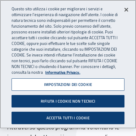
Accedi ai servizi online
For international visitors
Vai al menu principale
Vai al contenuto principale
Questo sito utilizza i cookie per migliorare i servizi e
ottimizzare l’esperienza di navigazione dell’utente. I cookie di
INAIL - Istituto Nazionale per 
natura tecnica sono indispensabili per permettere il corretto
Apri cerca
Apr
funzionamento del sito. Solo previo consenso dell’utente,
possono essere installati ulteriori tipologie di cookie. Puoi
Navigazione principale
accettare tutti i cookie cliccando sul pulsante ACCETTA TUTTI I
COOKIE, oppure puoi effettuare le tue scelte sulle singole
Navigazione - Ti trovi in:
Home
Inail comunica
News
categorie che vuoi installare, cliccando su IMPOSTAZIONI DEI
COOKIE. Se invece intendi rifiutarne l’installazione dei cookie
non tecnici, puoi farlo cliccando sul pulsante RIFIUTA I COOKIE
NON TECNICI o chiudendo il banner. Per conoscere i dettagli,
30 ottobre 2018
consulta la nostra
Informativa Privacy.
IMPOSTAZIONI DEI COOKIE
Industria chimica, a Milano
presentato il 24esimo
RIFIUTA I COOKIE NON TECNICI
rapporto Responsible Care
ACCETTA TUTTI I COOKIE
Attraverso questo programma volontario le