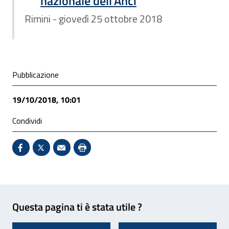
nazionale dell'Anci
Rimini - giovedì 25 ottobre 2018
Condivisione social
Pubblicazione
19/10/2018, 10:01
Condividi
Condividi su Facebook - Sito esterno - Apertura in 
X - Sito esterno - Apertura in nuova finestra
Invio Mail: apre il programma di posta el
Stampa pagina: scelta meno ecologic
Feedback
Questa pagina ti è stata utile ?