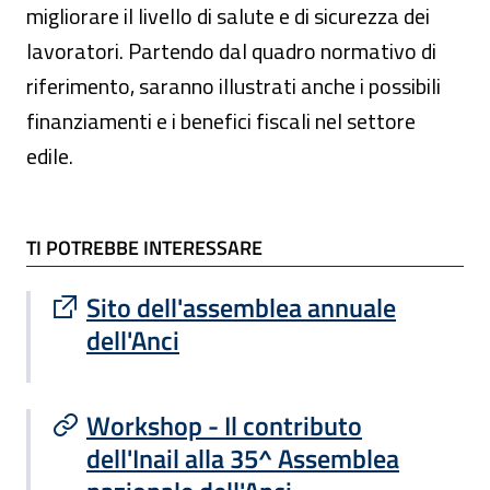
migliorare il livello di salute e di sicurezza dei
lavoratori. Partendo dal quadro normativo di
riferimento, saranno illustrati anche i possibili
finanziamenti e i benefici fiscali nel settore
edile.
TI POTREBBE INTERESSARE
TI POTREBBE INTERESSARE
Sito esterno : apre una nuova finestra
Sito dell'assemblea annuale
dell'Anci
Workshop - Il contributo
dell'Inail alla 35^ Assemblea