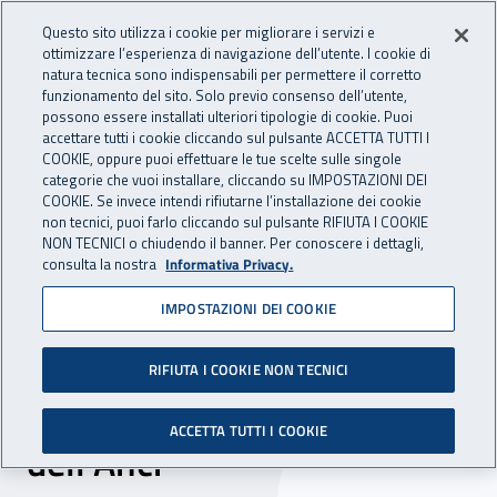
Accedi ai servizi online
For international visitors
Vai al menu principale
Vai al contenuto principale
Questo sito utilizza i cookie per migliorare i servizi e
ottimizzare l’esperienza di navigazione dell’utente. I cookie di
INAIL - Istituto Nazionale per 
natura tecnica sono indispensabili per permettere il corretto
Apri cerca
Apr
funzionamento del sito. Solo previo consenso dell’utente,
possono essere installati ulteriori tipologie di cookie. Puoi
Navigazione principale
accettare tutti i cookie cliccando sul pulsante ACCETTA TUTTI I
COOKIE, oppure puoi effettuare le tue scelte sulle singole
Navigazione - Ti trovi in:
Home
Inail comunica
News
categorie che vuoi installare, cliccando su IMPOSTAZIONI DEI
COOKIE. Se invece intendi rifiutarne l’installazione dei cookie
non tecnici, puoi farlo cliccando sul pulsante RIFIUTA I COOKIE
NON TECNICI o chiudendo il banner. Per conoscere i dettagli,
19 ottobre 2018
consulta la nostra
Informativa Privacy.
IMPOSTAZIONI DEI COOKIE
Dal 23 al 25 ottobre l’Inail
partecipa alla 35esima
RIFIUTA I COOKIE NON TECNICI
Assemblea nazionale
ACCETTA TUTTI I COOKIE
dell’Anci