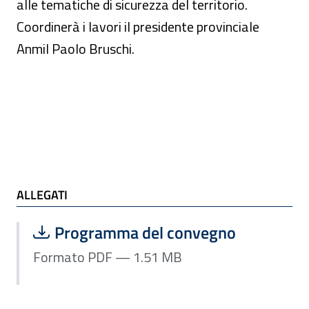
alle tematiche di sicurezza del territorio.
Coordinerà i lavori il presidente provinciale
Anmil Paolo Bruschi.
ALLEGATI
ALLEGATI
Scarica file:
Formato PDF — Dimensione 1.51 MB
Programma del convegno
Formato PDF — 1.51 MB