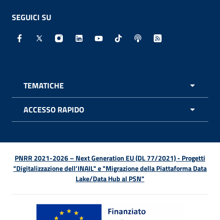
SEGUICI SU
Facebook - Sito esterno - Apertura in nuova finestra
X - Sito esterno - Apertura in nuova finestra
Instagram - Sito esterno - Apertura in nuo
Linkedin - Sito esterno - Apertura in 
Youtube - Sito esterno - Apertur
TikTok - Sito esterno - Ape
Spreaker - Sito estern
Feed RSS - Apert
TEMATICHE
APRI 
ACCESSO RAPIDO
APRI 
PNRR 2021-2026 – Next Generation EU (DL 77/2021) - Progetti
"Digitalizzazione dell’INAIL" e "Migrazione della Piattaforma Data
Lake/Data Hub al PSN"