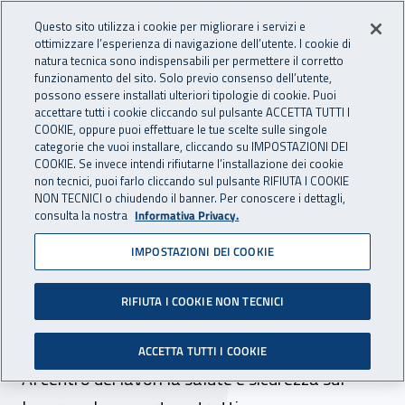
Accedi ai servizi online
For international visitors
Vai al menu principale
Vai al contenuto principale
Questo sito utilizza i cookie per migliorare i servizi e
ottimizzare l’esperienza di navigazione dell’utente. I cookie di
INAIL - Istituto Nazionale per 
natura tecnica sono indispensabili per permettere il corretto
Apri cerca
Apr
funzionamento del sito. Solo previo consenso dell’utente,
possono essere installati ulteriori tipologie di cookie. Puoi
Navigazione principale
accettare tutti i cookie cliccando sul pulsante ACCETTA TUTTI I
COOKIE, oppure puoi effettuare le tue scelte sulle singole
Navigazione - Ti trovi in:
Home
Inail comunica
News
categorie che vuoi installare, cliccando su IMPOSTAZIONI DEI
COOKIE. Se invece intendi rifiutarne l’installazione dei cookie
non tecnici, puoi farlo cliccando sul pulsante RIFIUTA I COOKIE
NON TECNICI o chiudendo il banner. Per conoscere i dettagli,
24 ottobre 2018
consulta la nostra
Informativa Privacy.
IMPOSTAZIONI DEI COOKIE
A Carrara un convegno su
ruoli e responsabilità in
RIFIUTA I COOKIE NON TECNICI
cava
ACCETTA TUTTI I COOKIE
Al centro dei lavori la salute e sicurezza sul