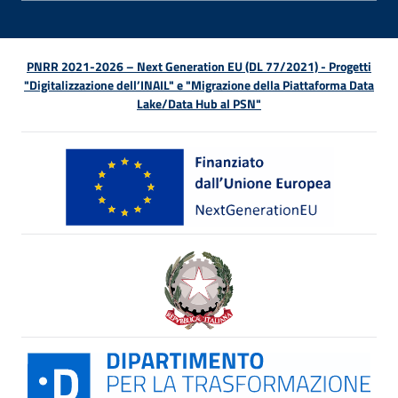
PNRR 2021-2026 – Next Generation EU (DL 77/2021) - Progetti
"Digitalizzazione dell’INAIL" e "Migrazione della Piattaforma Data
Lake/Data Hub al PSN"