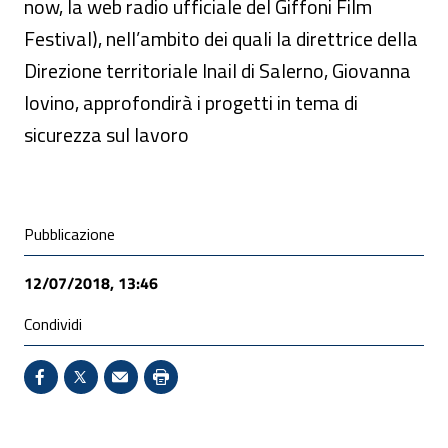
now, la web radio ufficiale del Giffoni Film
Festival), nell’ambito dei quali la direttrice della
Direzione territoriale Inail di Salerno, Giovanna
Iovino, approfondirà i progetti in tema di
sicurezza sul lavoro
Condivisione social
Pubblicazione
12/07/2018, 13:46
Condividi
Condividi su Facebook - Sito esterno - Apertura in 
X - Sito esterno - Apertura in nuova finestra
Invio Mail: apre il programma di posta el
Stampa pagina: scelta meno ecologic