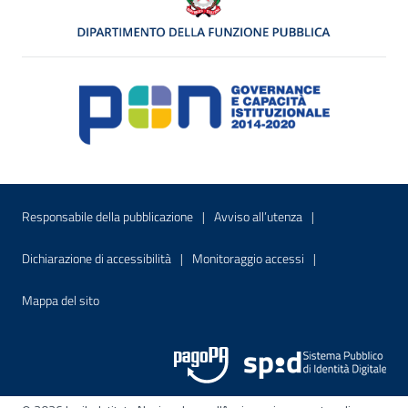
Menu di servizio
Sito interno - Apre in una nuova finestr
Sito interno - Apre
Responsabile della pubblicazione
Avviso all’utenza
Sito interno - Apre in una nuova finestra
Sito interno - Apre
Dichiarazione di accessibilità
Monitoraggio accessi
Sito interno - Apre nella stessa finestra
Mappa del sito