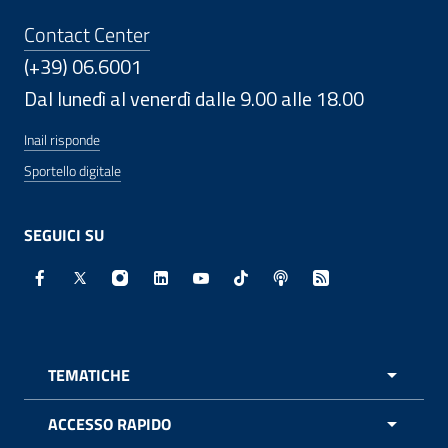
Contact Center
(+39) 06.6001
Dal lunedì al venerdì dalle 9.00 alle 18.00
Inail risponde
Sportello digitale
SEGUICI SU
Facebook - Sito esterno - Apertura in nuova finestra
X - Sito esterno - Apertura in nuova finestra
Instagram - Sito esterno - Apertura in nuo
Linkedin - Sito esterno - Apertura in 
Youtube - Sito esterno - Apertur
TikTok - Sito esterno - Ape
Spreaker - Sito estern
Feed RSS - Apert
TEMATICHE
APRI 
ACCESSO RAPIDO
APRI 