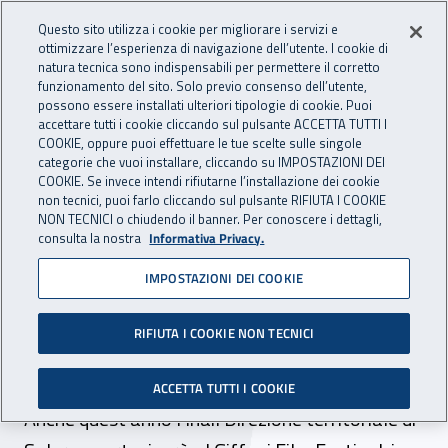
Accedi ai servizi online
For international visitors
Vai al menu principale
Vai al contenuto principale
Questo sito utilizza i cookie per migliorare i servizi e
ottimizzare l’esperienza di navigazione dell’utente. I cookie di
INAIL - Istituto Nazionale per 
natura tecnica sono indispensabili per permettere il corretto
Apri cerca
Apr
funzionamento del sito. Solo previo consenso dell’utente,
possono essere installati ulteriori tipologie di cookie. Puoi
Navigazione principale
accettare tutti i cookie cliccando sul pulsante ACCETTA TUTTI I
COOKIE, oppure puoi effettuare le tue scelte sulle singole
Navigazione - Ti trovi in:
Home
Inail comunica
News
categorie che vuoi installare, cliccando su IMPOSTAZIONI DEI
COOKIE. Se invece intendi rifiutarne l’installazione dei cookie
non tecnici, puoi farlo cliccando sul pulsante RIFIUTA I COOKIE
NON TECNICI o chiudendo il banner. Per conoscere i dettagli,
12 luglio 2018
consulta la nostra
Informativa Privacy.
IMPOSTAZIONI DEI COOKIE
L’Inail presente al Giffoni
Film Festival con due
RIFIUTA I COOKIE NON TECNICI
spettacoli teatrali
ACCETTA TUTTI I COOKIE
Anche quest’anno l’Inail Direzione territoriale di