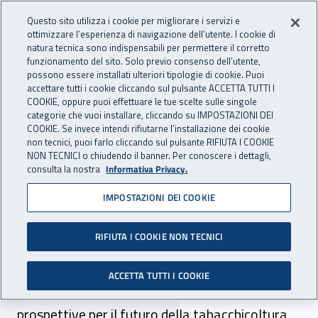
Accedi ai servizi online
For international visitors
Vai al menu principale
Vai al contenuto principale
Questo sito utilizza i cookie per migliorare i servizi e
ottimizzare l’esperienza di navigazione dell’utente. I cookie di
INAIL - Istituto Nazionale per 
natura tecnica sono indispensabili per permettere il corretto
Apri cerca
Apr
funzionamento del sito. Solo previo consenso dell’utente,
possono essere installati ulteriori tipologie di cookie. Puoi
Navigazione principale
accettare tutti i cookie cliccando sul pulsante ACCETTA TUTTI I
COOKIE, oppure puoi effettuare le tue scelte sulle singole
Navigazione - Ti trovi in:
Home
Inail comunica
News
categorie che vuoi installare, cliccando su IMPOSTAZIONI DEI
COOKIE. Se invece intendi rifiutarne l’installazione dei cookie
non tecnici, puoi farlo cliccando sul pulsante RIFIUTA I COOKIE
NON TECNICI o chiudendo il banner. Per conoscere i dettagli,
12 giugno 2018
consulta la nostra
Informativa Privacy.
IMPOSTAZIONI DEI COOKIE
Sicurezza e lavoro nella
filiera del tabacco
RIFIUTA I COOKIE NON TECNICI
Un convegno a Città di Castello per
ACCETTA TUTTI I COOKIE
approfondire la tematica e tracciare le
prospettive per il futuro della tabacchicoltura