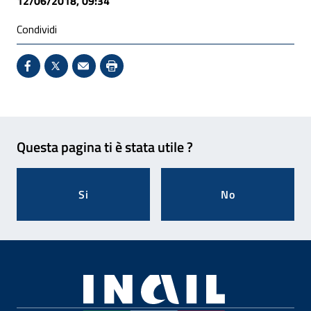
12/06/2018, 09:34
Condividi
Condividi su Facebook - Sito esterno - Apertura in 
X - Sito esterno - Apertura in nuova finestra
Invio Mail: apre il programma di posta el
Stampa pagina: scelta meno ecologic
Feedback
Questa pagina ti è stata utile ?
Si
No
Footer