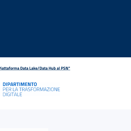
 Piattaforma Data Lake/Data Hub al PSN"