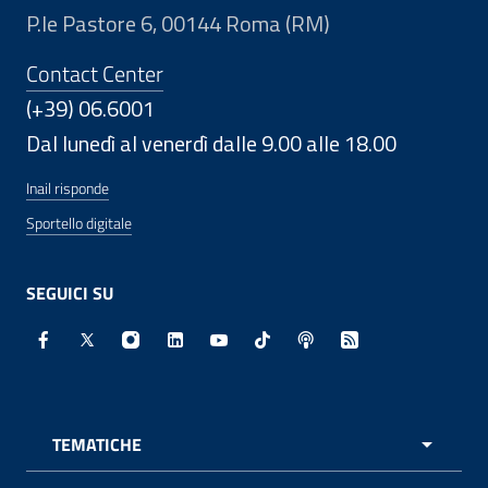
P.le Pastore 6, 00144 Roma (RM)
Contact Center
(+39) 06.6001
Dal lunedì al venerdì dalle 9.00 alle 18.00
Inail risponde
Sportello digitale
SEGUICI SU
Facebook - Sito esterno - Apertura in nuova finestra
X - Sito esterno - Apertura in nuova finestra
Instagram - Sito esterno - Apertura in nuo
Linkedin - Sito esterno - Apertura in 
Youtube - Sito esterno - Apertur
TikTok - Sito esterno - Ape
Spreaker - Sito estern
Feed RSS - Apert
TEMATICHE
APRI 