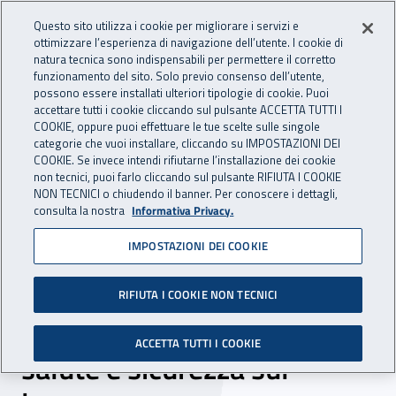
Accedi ai servizi online
For international visitors
Vai al menu principale
Vai al contenuto principale
Questo sito utilizza i cookie per migliorare i servizi e
ottimizzare l’esperienza di navigazione dell’utente. I cookie di
INAIL - Istituto Nazionale per 
natura tecnica sono indispensabili per permettere il corretto
Apri cerca
Apr
funzionamento del sito. Solo previo consenso dell’utente,
possono essere installati ulteriori tipologie di cookie. Puoi
Navigazione principale
accettare tutti i cookie cliccando sul pulsante ACCETTA TUTTI I
COOKIE, oppure puoi effettuare le tue scelte sulle singole
Navigazione - Ti trovi in:
Home
Inail comunica
News
categorie che vuoi installare, cliccando su IMPOSTAZIONI DEI
COOKIE. Se invece intendi rifiutarne l’installazione dei cookie
non tecnici, puoi farlo cliccando sul pulsante RIFIUTA I COOKIE
NON TECNICI o chiudendo il banner. Per conoscere i dettagli,
22 giugno 2018
consulta la nostra
Informativa Privacy.
IMPOSTAZIONI DEI COOKIE
Inail Toscana e Camera di
commercio di Firenze:
RIFIUTA I COOKIE NON TECNICI
impegno comune per la
ACCETTA TUTTI I COOKIE
salute e sicurezza sul