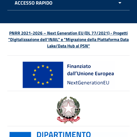
ACCESSO RAPIDO
APRI 
PNRR 2021-2026 – Next Generation EU (DL 77/2021) - Progetti
"Digitalizzazione dell’INAIL" e "Migrazione della Piattaforma Data
Lake/Data Hub al PSN"