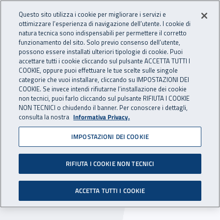
Accedi ai servizi online
For international visitors
Vai al menu principale
Vai al contenuto principale
Questo sito utilizza i cookie per migliorare i servizi e
ottimizzare l’esperienza di navigazione dell’utente. I cookie di
INAIL - Istituto Nazionale per 
natura tecnica sono indispensabili per permettere il corretto
Apri cerca
Apr
funzionamento del sito. Solo previo consenso dell’utente,
possono essere installati ulteriori tipologie di cookie. Puoi
Navigazione principale
accettare tutti i cookie cliccando sul pulsante ACCETTA TUTTI I
COOKIE, oppure puoi effettuare le tue scelte sulle singole
Navigazione - Ti trovi in:
Home
Inail comunica
News
categorie che vuoi installare, cliccando su IMPOSTAZIONI DEI
COOKIE. Se invece intendi rifiutarne l’installazione dei cookie
non tecnici, puoi farlo cliccando sul pulsante RIFIUTA I COOKIE
NON TECNICI o chiudendo il banner. Per conoscere i dettagli,
21 maggio 2018
consulta la nostra
Informativa Privacy.
IMPOSTAZIONI DEI COOKIE
Il Mamma Day 2018 a La
Spezia
RIFIUTA I COOKIE NON TECNICI
Tre giorni a contatto con la natura e ricchi di
ACCETTA TUTTI I COOKIE
approfondimenti sul tema della maternità