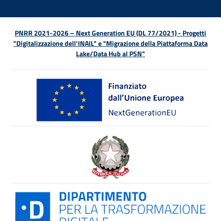
PNRR 2021-2026 – Next Generation EU (DL 77/2021) - Progetti
"Digitalizzazione dell’INAIL" e "Migrazione della Piattaforma Data
Lake/Data Hub al PSN"