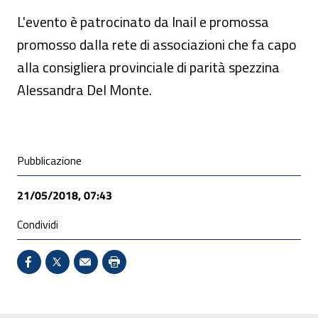
L'evento è patrocinato da Inail e promossa
promosso dalla rete di associazioni che fa capo
alla consigliera provinciale di parità spezzina
Alessandra Del Monte.
Condivisione social
Pubblicazione
21/05/2018, 07:43
Condividi
Condividi su Facebook - Sito esterno - Apertura in 
X - Sito esterno - Apertura in nuova finestra
Invio Mail: apre il programma di posta el
Stampa pagina: scelta meno ecologic