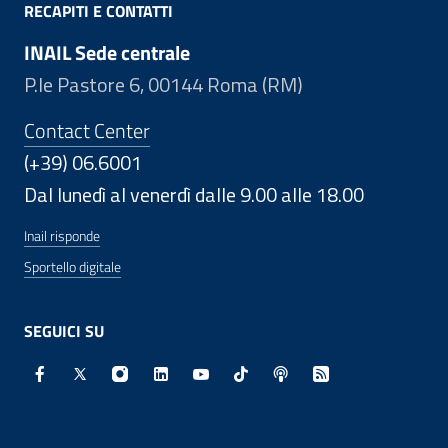
RECAPITI E CONTATTI
INAIL Sede centrale
P.le Pastore 6, 00144 Roma (RM)
Contact Center
(+39) 06.6001
Dal lunedì al venerdì dalle 9.00 alle 18.00
Inail risponde
Sportello digitale
SEGUICI SU
Facebook - Sito esterno - Apertura in nuova finestra
X - Sito esterno - Apertura in nuova finestra
Instagram - Sito esterno - Apertura in nuo
Linkedin - Sito esterno - Apertura in 
Youtube - Sito esterno - Apertur
TikTok - Sito esterno - Ape
Spreaker - Sito estern
Feed RSS - Apert