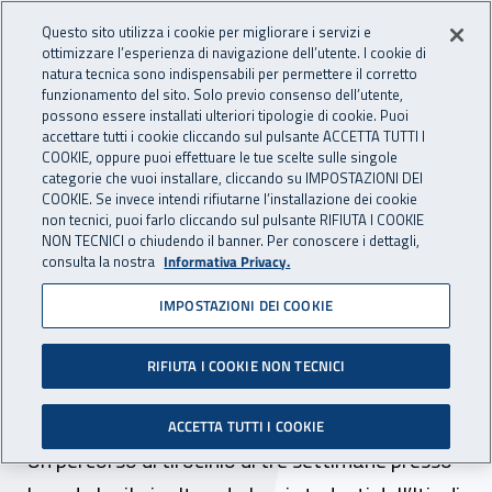
Accedi ai servizi online
For international visitors
Vai al menu principale
Vai al contenuto principale
Questo sito utilizza i cookie per migliorare i servizi e
ottimizzare l’esperienza di navigazione dell’utente. I cookie di
INAIL - Istituto Nazionale per 
natura tecnica sono indispensabili per permettere il corretto
Apri cerca
Apr
funzionamento del sito. Solo previo consenso dell’utente,
possono essere installati ulteriori tipologie di cookie. Puoi
Navigazione principale
accettare tutti i cookie cliccando sul pulsante ACCETTA TUTTI I
COOKIE, oppure puoi effettuare le tue scelte sulle singole
Navigazione - Ti trovi in:
Home
Inail comunica
News
categorie che vuoi installare, cliccando su IMPOSTAZIONI DEI
COOKIE. Se invece intendi rifiutarne l’installazione dei cookie
non tecnici, puoi farlo cliccando sul pulsante RIFIUTA I COOKIE
NON TECNICI o chiudendo il banner. Per conoscere i dettagli,
30 maggio 2018
consulta la nostra
Informativa Privacy.
IMPOSTAZIONI DEI COOKIE
Al via ad Imperia il progetto
di alternanza Scuola-
RIFIUTA I COOKIE NON TECNICI
Lavoro
ACCETTA TUTTI I COOKIE
Un percorso di tirocinio di tre settimane presso