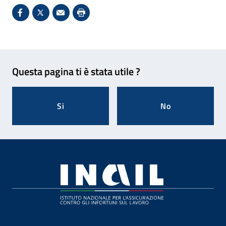
Condividi su Facebook - Sito esterno - Apertura in 
X - Sito esterno - Apertura in nuova finestra
Invio Mail: apre il programma di posta el
Stampa pagina: scelta meno ecologic
Feedback
Questa pagina ti è stata utile ?
Si
No
Footer