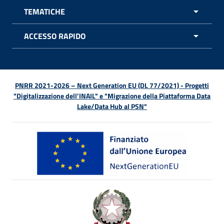
TEMATICHE
APRI 
ACCESSO RAPIDO
APRI 
PNRR 2021-2026 – Next Generation EU (DL 77/2021) - Progetti
"Digitalizzazione dell’INAIL" e "Migrazione della Piattaforma Data
Lake/Data Hub al PSN"