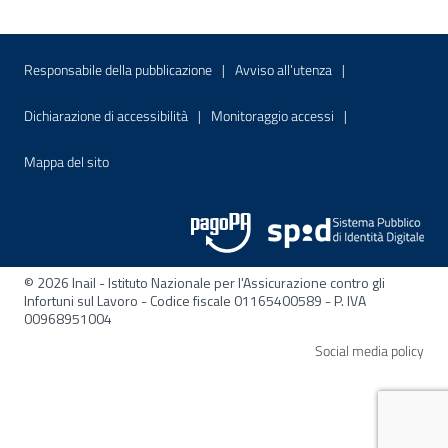
Menu di servizio
Sito interno - Apre in una nuova finestr
Sito interno - Apre
Responsabile della pubblicazione
Avviso all’utenza
Sito interno - Apre in una nuova finestra
Sito interno - Apre
Dichiarazione di accessibilità
Monitoraggio accessi
Sito interno - Apre nella stessa finestra
Mappa del sito
© 2026 Inail - Istituto Nazionale per l'Assicurazione contro gli
Infortuni sul Lavoro - Codice fiscale 01165400589 - P. IVA
00968951004
Apre
Social media policy