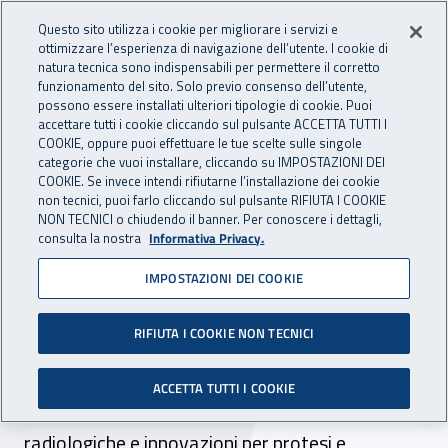
Accedi ai servizi online
For international visitors
Vai al menu principale
Vai al contenuto principale
Questo sito utilizza i cookie per migliorare i servizi e
ottimizzare l’esperienza di navigazione dell’utente. I cookie di
INAIL - Istituto Nazionale per 
natura tecnica sono indispensabili per permettere il corretto
Apri cerca
Apr
funzionamento del sito. Solo previo consenso dell’utente,
possono essere installati ulteriori tipologie di cookie. Puoi
Navigazione principale
accettare tutti i cookie cliccando sul pulsante ACCETTA TUTTI I
COOKIE, oppure puoi effettuare le tue scelte sulle singole
Navigazione - Ti trovi in:
Home
Inail comunica
News
categorie che vuoi installare, cliccando su IMPOSTAZIONI DEI
COOKIE. Se invece intendi rifiutarne l’installazione dei cookie
non tecnici, puoi farlo cliccando sul pulsante RIFIUTA I COOKIE
NON TECNICI o chiudendo il banner. Per conoscere i dettagli,
17 aprile 2018
consulta la nostra
Informativa Privacy.
IMPOSTAZIONI DEI COOKIE
Dal 18 al 21 aprile l’Inail a
Exposanità 2018
RIFIUTA I COOKIE NON TECNICI
Malattie professionali, reinserimento
ACCETTA TUTTI I COOKIE
lavorativo degli infortunati, refertazioni
radiologiche e innovazioni per protesi e