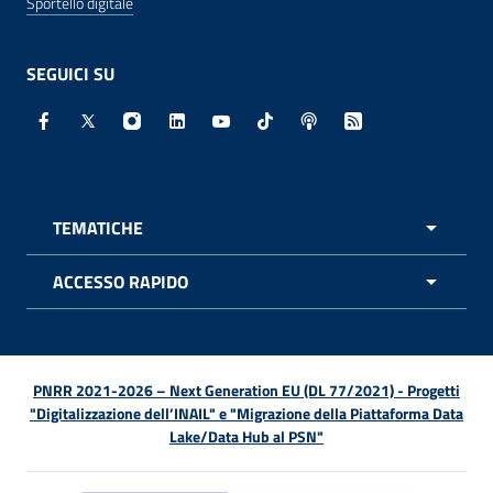
Sportello digitale
SEGUICI SU
Facebook - Sito esterno - Apertura in nuova finestra
X - Sito esterno - Apertura in nuova finestra
Instagram - Sito esterno - Apertura in nuo
Linkedin - Sito esterno - Apertura in 
Youtube - Sito esterno - Apertur
TikTok - Sito esterno - Ape
Spreaker - Sito estern
Feed RSS - Apert
TEMATICHE
APRI 
ACCESSO RAPIDO
APRI 
PNRR 2021-2026 – Next Generation EU (DL 77/2021) - Progetti
"Digitalizzazione dell’INAIL" e "Migrazione della Piattaforma Data
Lake/Data Hub al PSN"