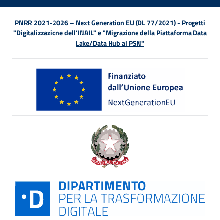
PNRR 2021-2026 – Next Generation EU (DL 77/2021) - Progetti
"Digitalizzazione dell’INAIL" e "Migrazione della Piattaforma Data
Lake/Data Hub al PSN"