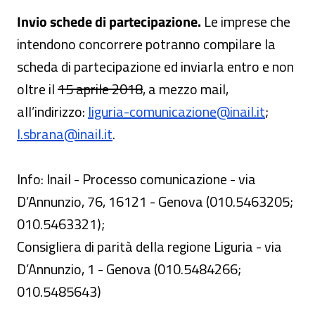
Invio schede di partecipazione.
Le imprese che
intendono concorrere potranno compilare la
scheda di partecipazione ed inviarla entro e non
Attenzione! Il valore appena l
oltre il
15 aprile 2018
, a mezzo mail,
all’indirizzo:
liguria-comunicazione@inail.it
;
l.sbrana@inail.it
.
Info: Inail - Processo comunicazione - via
D’Annunzio, 76, 16121 - Genova (010.5463205;
010.5463321);
Consigliera di parità della regione Liguria - via
D’Annunzio, 1 - Genova (010.5484266;
010.5485643)