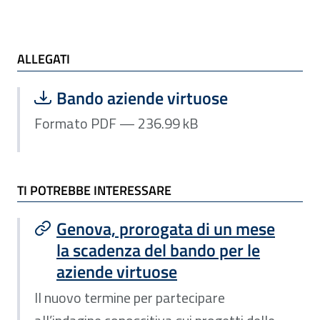
ALLEGATI e TI POTREBBE INTERESSARE
ALLEGATI
Scarica file:
Formato PDF — Dimensione 236.99 k
Bando aziende virtuose
Formato PDF — 236.99 kB
TI POTREBBE INTERESSARE
Genova, prorogata di un mese
la scadenza del bando per le
aziende virtuose
Il nuovo termine per partecipare