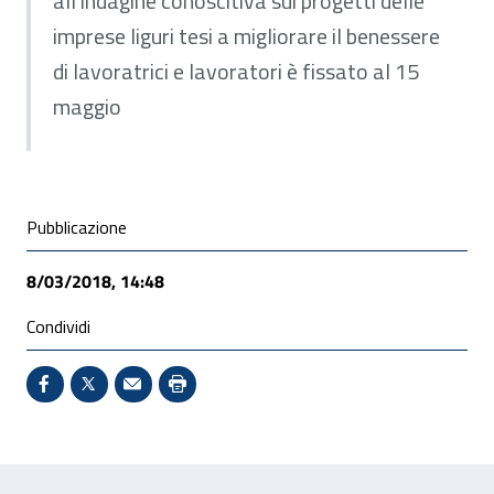
all’indagine conoscitiva sui progetti delle
imprese liguri tesi a migliorare il benessere
di lavoratrici e lavoratori è fissato al 15
maggio
Condivisione social
Pubblicazione
8/03/2018, 14:48
Condividi
Condividi su Facebook - Sito esterno - Apertura in 
X - Sito esterno - Apertura in nuova finestra
Invio Mail: apre il programma di posta el
Stampa pagina: scelta meno ecologic
Feedback