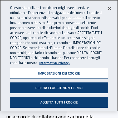
Accedi ai servizi online
For international visitors
Vai al menu principale
Vai al contenuto principale
Questo sito utilizza i cookie per migliorare i servizi e
ottimizzare l’esperienza di navigazione dell’utente. I cookie di
INAIL - Istituto Nazionale per 
natura tecnica sono indispensabili per permettere il corretto
Apri cerca
Apr
funzionamento del sito. Solo previo consenso dell’utente,
possono essere installati ulteriori tipologie di cookie. Puoi
Navigazione principale
accettare tutti i cookie cliccando sul pulsante ACCETTA TUTTI I
COOKIE, oppure puoi effettuare le tue scelte sulle singole
Navigazione - Ti trovi in:
Home
Inail comunica
News
categorie che vuoi installare, cliccando su IMPOSTAZIONI DEI
COOKIE. Se invece intendi rifiutarne l’installazione dei cookie
non tecnici, puoi farlo cliccando sul pulsante RIFIUTA I COOKIE
NON TECNICI o chiudendo il banner. Per conoscere i dettagli,
08 marzo 2018
consulta la nostra
Informativa Privacy.
IMPOSTAZIONI DEI COOKIE
A Genova l’avviso pubblico
a favore delle donne
RIFIUTA I COOKIE NON TECNICI
La Direzione regionale Inail Liguria e la
ACCETTA TUTTI I COOKIE
Consigliera di parità della regione hanno siglato
un accordo di collaborazione ai fini della