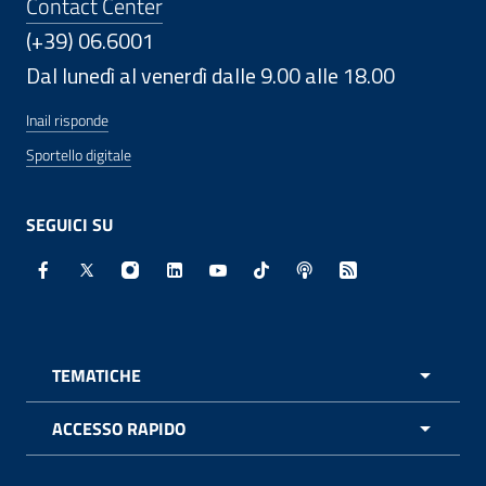
Contact Center
(+39) 06.6001
Dal lunedì al venerdì dalle 9.00 alle 18.00
Inail risponde
Sportello digitale
SEGUICI SU
Facebook - Sito esterno - Apertura in nuova finestra
X - Sito esterno - Apertura in nuova finestra
Instagram - Sito esterno - Apertura in nuo
Linkedin - Sito esterno - Apertura in 
Youtube - Sito esterno - Apertur
TikTok - Sito esterno - Ape
Spreaker - Sito estern
Feed RSS - Apert
TEMATICHE
APRI 
ACCESSO RAPIDO
APRI 