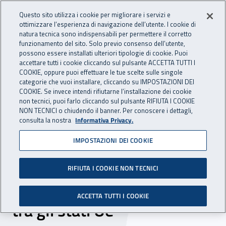
Accedi ai servizi online
For international visitors
Vai al menu principale
Vai al contenuto principale
Questo sito utilizza i cookie per migliorare i servizi e
ottimizzare l’esperienza di navigazione dell’utente. I cookie di
INAIL - Istituto Nazionale per 
natura tecnica sono indispensabili per permettere il corretto
Apri cerca
Apr
funzionamento del sito. Solo previo consenso dell’utente,
possono essere installati ulteriori tipologie di cookie. Puoi
Navigazione principale
accettare tutti i cookie cliccando sul pulsante ACCETTA TUTTI I
COOKIE, oppure puoi effettuare le tue scelte sulle singole
Navigazione - Ti trovi in:
Home
Inail comunica
News
categorie che vuoi installare, cliccando su IMPOSTAZIONI DEI
COOKIE. Se invece intendi rifiutarne l’installazione dei cookie
non tecnici, puoi farlo cliccando sul pulsante RIFIUTA I COOKIE
NON TECNICI o chiudendo il banner. Per conoscere i dettagli,
02 febbraio 2018
consulta la nostra
Informativa Privacy.
IMPOSTAZIONI DEI COOKIE
Inps e Inail vincono il bando
europeo per lo scambio
RIFIUTA I COOKIE NON TECNICI
digitale delle informazioni
ACCETTA TUTTI I COOKIE
tra gli stati Ue