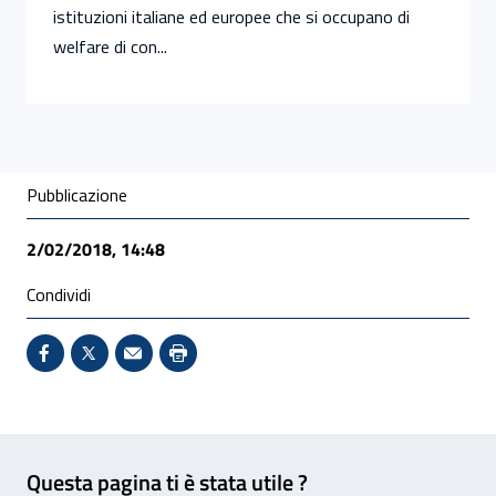
istituzioni italiane ed europee che si occupano di
welfare di con...
Condivisione social
Pubblicazione
2/02/2018, 14:48
Condividi
Condividi su Facebook - Sito esterno - Apertura in 
X - Sito esterno - Apertura in nuova finestra
Invio Mail: apre il programma di posta el
Stampa pagina: scelta meno ecologic
Feedback
Questa pagina ti è stata utile ?