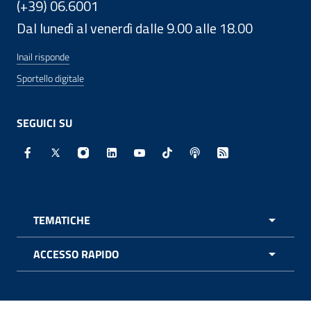
(+39) 06.6001
Dal lunedì al venerdì dalle 9.00 alle 18.00
Inail risponde
Sportello digitale
SEGUICI SU
Facebook - Sito esterno - Apertura in nuova finestra
X - Sito esterno - Apertura in nuova finestra
Instagram - Sito esterno - Apertura in nuo
Linkedin - Sito esterno - Apertura in 
Youtube - Sito esterno - Apertur
TikTok - Sito esterno - Ape
Spreaker - Sito estern
Feed RSS - Apert
TEMATICHE
APRI 
ACCESSO RAPIDO
APRI 