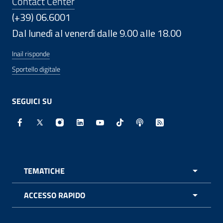
Contact Center
(+39) 06.6001
Dal lunedì al venerdì dalle 9.00 alle 18.00
Inail risponde
Sportello digitale
SEGUICI SU
Facebook - Sito esterno - Apertura in nuova finestra
X - Sito esterno - Apertura in nuova finestra
Instagram - Sito esterno - Apertura in nuo
Linkedin - Sito esterno - Apertura in 
Youtube - Sito esterno - Apertur
TikTok - Sito esterno - Ape
Spreaker - Sito estern
Feed RSS - Apert
TEMATICHE
APRI 
ACCESSO RAPIDO
APRI 