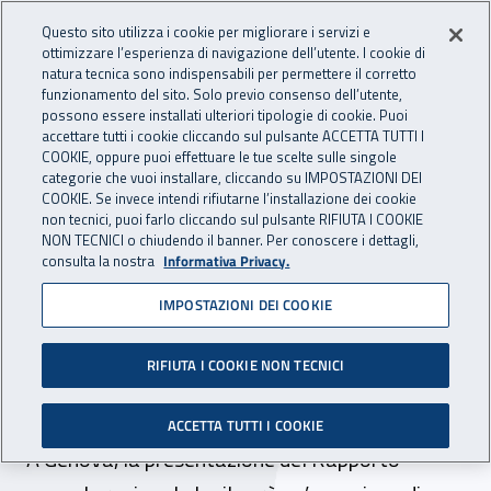
Accedi ai servizi online
For international visitors
Vai al menu principale
Vai al contenuto principale
Questo sito utilizza i cookie per migliorare i servizi e
ottimizzare l’esperienza di navigazione dell’utente. I cookie di
INAIL - Istituto Nazionale per 
natura tecnica sono indispensabili per permettere il corretto
Apri cerca
Apr
funzionamento del sito. Solo previo consenso dell’utente,
possono essere installati ulteriori tipologie di cookie. Puoi
Navigazione principale
accettare tutti i cookie cliccando sul pulsante ACCETTA TUTTI I
COOKIE, oppure puoi effettuare le tue scelte sulle singole
Navigazione - Ti trovi in:
Home
Inail comunica
News
categorie che vuoi installare, cliccando su IMPOSTAZIONI DEI
COOKIE. Se invece intendi rifiutarne l’installazione dei cookie
non tecnici, puoi farlo cliccando sul pulsante RIFIUTA I COOKIE
NON TECNICI o chiudendo il banner. Per conoscere i dettagli,
26 febbraio 2018
consulta la nostra
Informativa Privacy.
IMPOSTAZIONI DEI COOKIE
Il Lavoro in Liguria nei dati
Inail sugli infortuni e sulle
RIFIUTA I COOKIE NON TECNICI
malattie professionali
ACCETTA TUTTI I COOKIE
A Genova, la presentazione del Rapporto