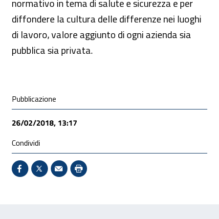
normativo in tema di salute e sicurezza e per
diffondere la cultura delle differenze nei luoghi
di lavoro, valore aggiunto di ogni azienda sia
pubblica sia privata.
Condivisione social
Pubblicazione
26/02/2018, 13:17
Condividi
Condividi su Facebook - Sito esterno - Apertura in 
X - Sito esterno - Apertura in nuova finestra
Invio Mail: apre il programma di posta el
Stampa pagina: scelta meno ecologic
Feedback