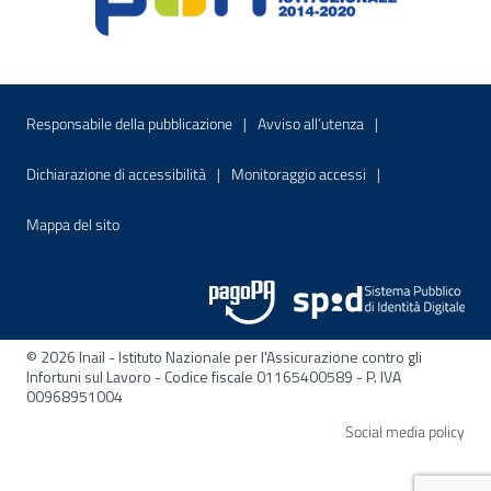
Menu di servizio
Sito interno - Apre in una nuova finestr
Sito interno - Apre
Responsabile della pubblicazione
Avviso all’utenza
Sito interno - Apre in una nuova finestra
Sito interno - Apre
Dichiarazione di accessibilità
Monitoraggio accessi
Sito interno - Apre nella stessa finestra
Mappa del sito
© 2026 Inail - Istituto Nazionale per l'Assicurazione contro gli
Infortuni sul Lavoro - Codice fiscale 01165400589 - P. IVA
00968951004
Apre
Social media policy