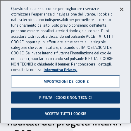
Accedi ai servizi online
For international visitors
Vai al menu principale
Vai al contenuto principale
Questo sito utilizza i cookie per migliorare i servizi e
ottimizzare l’esperienza di navigazione dell’utente. I cookie di
INAIL - Istituto Nazionale per 
natura tecnica sono indispensabili per permettere il corretto
Apri cerca
Apr
funzionamento del sito. Solo previo consenso dell’utente,
possono essere installati ulteriori tipologie di cookie. Puoi
Navigazione principale
accettare tutti i cookie cliccando sul pulsante ACCETTA TUTTI I
COOKIE, oppure puoi effettuare le tue scelte sulle singole
Navigazione - Ti trovi in:
Home
Inail comunica
News
categorie che vuoi installare, cliccando su IMPOSTAZIONI DEI
COOKIE. Se invece intendi rifiutarne l’installazione dei cookie
non tecnici, puoi farlo cliccando sul pulsante RIFIUTA I COOKIE
NON TECNICI o chiudendo il banner. Per conoscere i dettagli,
15 gennaio 2018
consulta la nostra
Informativa Privacy.
IMPOSTAZIONI DEI COOKIE
Valutazione ergonomica
dell’ambiente di lavoro: a
RIFIUTA I COOKIE NON TECNICI
Napoli, presentazione dei
ACCETTA TUTTI I COOKIE
risultati dei progetti IntERA