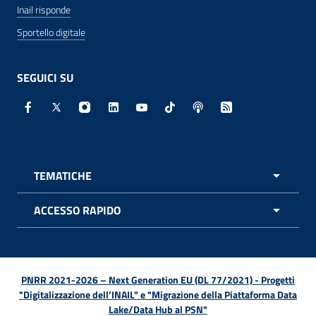
Inail risponde
Sportello digitale
SEGUICI SU
Facebook - Sito esterno - Apertura in nuova finestra
X - Sito esterno - Apertura in nuova finestra
Instagram - Sito esterno - Apertura in nuo
Linkedin - Sito esterno - Apertura in 
Youtube - Sito esterno - Apertur
TikTok - Sito esterno - Ape
Spreaker - Sito estern
Feed RSS - Apert
TEMATICHE
APRI 
ACCESSO RAPIDO
APRI 
PNRR 2021-2026 – Next Generation EU (DL 77/2021) - Progetti
"Digitalizzazione dell’INAIL" e "Migrazione della Piattaforma Data
Lake/Data Hub al PSN"