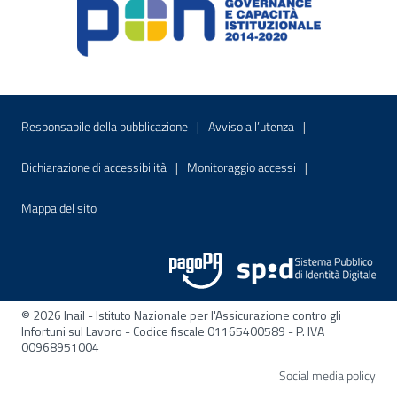
Menu di servizio
Sito interno - Apre in una nuova finestr
Sito interno - Apre
Responsabile della pubblicazione
Avviso all’utenza
Sito interno - Apre in una nuova finestra
Sito interno - Apre
Dichiarazione di accessibilità
Monitoraggio accessi
Sito interno - Apre nella stessa finestra
Mappa del sito
© 2026 Inail - Istituto Nazionale per l'Assicurazione contro gli
Infortuni sul Lavoro - Codice fiscale 01165400589 - P. IVA
00968951004
Apre
Social media policy