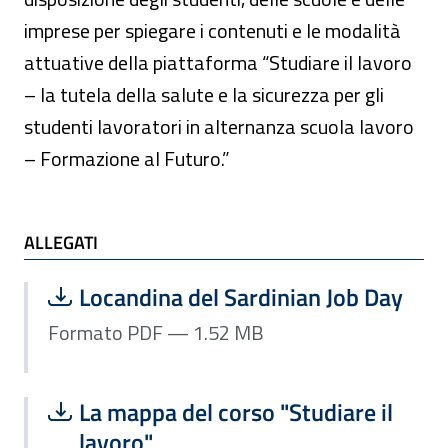
imprese per spiegare i contenuti e le modalità
attuative della piattaforma “Studiare il lavoro
– la tutela della salute e la sicurezza per gli
studenti lavoratori in alternanza scuola lavoro
– Formazione al Futuro.”
ALLEGATI
ALLEGATI
Scarica file:
Formato PDF — Dimensione 1.52 MB
Locandina del Sardinian Job Day
Formato PDF — 1.52 MB
Scarica file:
Formato PDF — Dimensione 1.42 MB
La mappa del corso "Studiare il
lavoro"