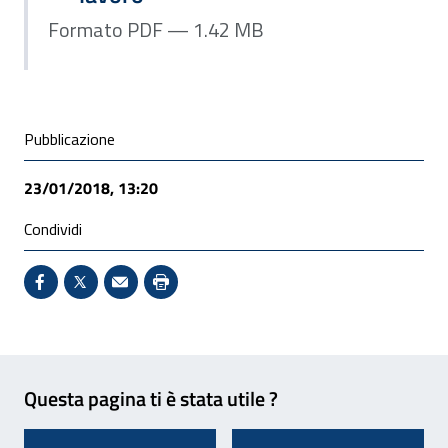
Formato PDF — 1.42 MB
Condivisione social
Pubblicazione
23/01/2018, 13:20
Condividi
Condividi su Facebook - Sito esterno - Apertura in 
X - Sito esterno - Apertura in nuova finestra
Invio Mail: apre il programma di posta el
Stampa pagina: scelta meno ecologic
Feedback
Questa pagina ti è stata utile ?