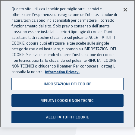
Accedi ai servizi online
For international visitors
Vai al menu principale
Vai al contenuto principale
Questo sito utilizza i cookie per migliorare i servizi e
ottimizzare l’esperienza di navigazione dell’utente. I cookie di
INAIL - Istituto Nazionale per 
natura tecnica sono indispensabili per permettere il corretto
Apri cerca
Apr
funzionamento del sito. Solo previo consenso dell’utente,
possono essere installati ulteriori tipologie di cookie. Puoi
Navigazione principale
accettare tutti i cookie cliccando sul pulsante ACCETTA TUTTI I
COOKIE, oppure puoi effettuare le tue scelte sulle singole
Navigazione - Ti trovi in:
Home
Inail comunica
News
categorie che vuoi installare, cliccando su IMPOSTAZIONI DEI
COOKIE. Se invece intendi rifiutarne l’installazione dei cookie
non tecnici, puoi farlo cliccando sul pulsante RIFIUTA I COOKIE
NON TECNICI o chiudendo il banner. Per conoscere i dettagli,
23 gennaio 2018
consulta la nostra
Informativa Privacy.
IMPOSTAZIONI DEI COOKIE
L'Inail partecipa al Sardinian
Job Day
RIFIUTA I COOKIE NON TECNICI
L'evento è in programma il 24 e 25 gennaio
ACCETTA TUTTI I COOKIE
2018