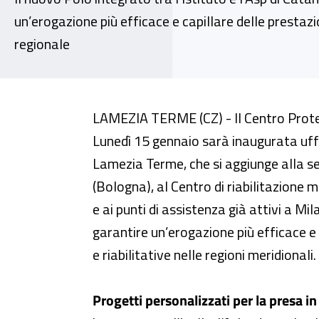
un’erogazione più efficace e capillare delle prestazion
regionale
Il 15 gennaio a Lamezia Terme l’
LAMEZIA TERME (CZ) - Il Centro Protesi
Lunedì 15 gennaio sarà inaugurata uffi
Lamezia Terme, che si aggiunge alla sed
(Bologna), al Centro di riabilitazione m
e ai punti di assistenza già attivi a Mi
garantire un’erogazione più efficace e 
e riabilitative nelle regioni meridionali.
Progetti personalizzati per la presa in 