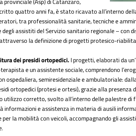
ria provinciale (Asp) di Catanzaro,
scritto quattro anni fa, è stato ricavato all’interno d
atori, tra professionalità sanitarie, tecniche e amminis
e degli assistiti del Servizio sanitario regionale – con d
traverso la definizione di progetti protesico-riabilitat
tura dei presidi ortopedici.
I progetti, elaborati da u
oterapista e un assistente sociale, comprendono l’eroga
on ospedaliera, semiresidenziale e ambulatoriale: dall
idi ortopedici (protesi e ortesi), grazie alla presenza d
o utilizzo corretto, svolto all’interno delle palestre di
irà informazioni e assistenza in materia di ausili informa
per la mobilità con veicoli, accompagnando gli assistit
le.