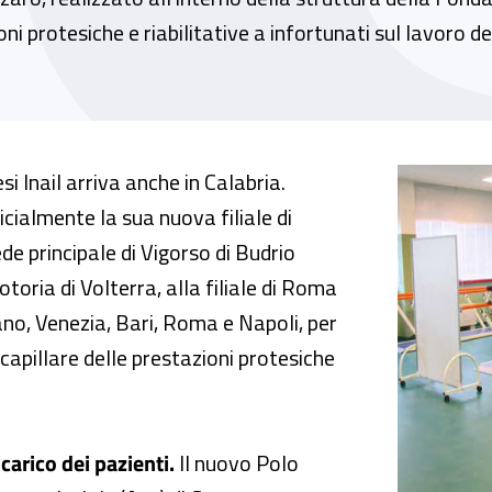
i protesiche e riabilitative a infortunati sul lavoro del 
inaugurazione della nuova filiale del Centro 
 Inail arriva anche in Calabria.
cialmente la sua nuova filiale di
e principale di Vigorso di Budrio
otoria di Volterra, alla filiale di Roma
lano, Venezia, Bari, Roma e Napoli, per
capillare delle prestazioni protesiche
carico dei pazienti.
Il nuovo Polo