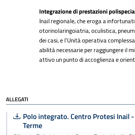
Integrazione di prestazioni polispecial
Inail regionale, che eroga a infortunati
otorinolaringoiatria, oculistica, pneum
dei casi, e l'Unità operativa complessa d
abilità necessarie per raggiungere il mig
attivo un punto di accoglienza e orient
ALLEGATI
ALLEGATI
Scarica file:
Formato PDF — Dimensione 444.01 kB
Polo integrato. Centro Protesi Inail -
Terme