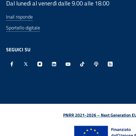
Dal lunedì al venerdì dalle 9.00 alle 18.00
Inail risponde
Sportello digitale
SEGUICI SU
Facebook - Sito esterno - Apertura in nuova finestra
X - Sito esterno - Apertura in nuova finestra
Instagram - Sito esterno - Apertura in nu
Linkedin - Sito esterno - Apertura 
Youtube - Sito esterno - Aper
TikTok - Sito esterno -
Spreaker - Sito e
Feed RSS - 
PNRR 2021-2026 – Next Generation EU (D