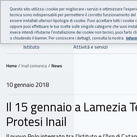
For international visitors
Vai al menu principale
Vai al contenuto principale
Questo sito utilizza i cookie per migliorare i servizi e ottimizzare l’esper
tecnica sono indispensabili per permettere il corretto funzionamento del
INAIL - Istituto Nazionale
essere installati ulteriori tipologie di cookie. Puoi accettare tutti i cook
oppure puoi effettuare le tue scelte sulle singole categorie che vuoi ins
invece intendi rifiutarne l’installazione dei cookie non tecnici, puoi farl
o chiudendo il banner. Per conoscere i dettagli, consulta la nostra
Inform
Navigazione principale
Istituto
Attività e servizi
Navigazione - Ti trovi in:
Home
Inail comunica
News
10 gennaio 2018
Il 15 gennaio a Lamezia T
Protesi Inail
Il nuovo Polo integrato tra l’Istituto e l’Asp di Cat