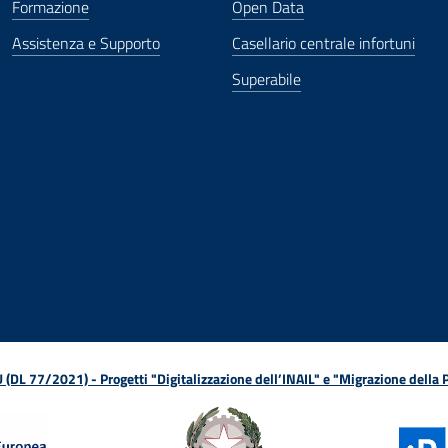
Formazione
Open Data
Assistenza e Supporto
Casellario centrale infortuni
Superabile
ova finestra
in nuova finestra
tura in nuova finestra
 Apertura in nuova finestra
sterno - Apertura in nuova finestra
Apertura nella stessa finestra
L 77/2021) - Progetti "Digitalizzazione dell’INAIL" e "Migrazione della