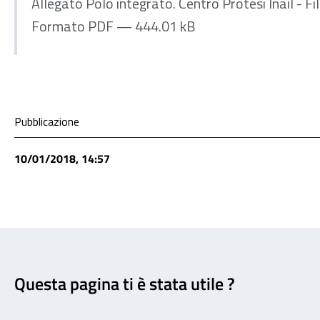
Allegato Polo integrato. Centro Protesi Inail - F
Formato PDF — 444.01 kB
Condivisione social
Pubblicazione
10/01/2018, 14:57
Feedback
Questa pagina ti è stata utile ?