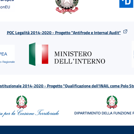
POC Legalità 2014-2020 - Progetto "Antifrode e Internal Audit"
tituzionale 2014-2020 - Progetto "Qualificazione dell'INAIL come Polo St