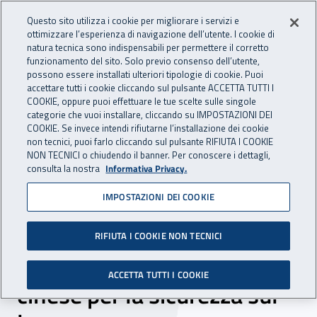
Accedi ai servizi online
For international visitors
Vai al menu principale
Vai al contenuto principale
Questo sito utilizza i cookie per migliorare i servizi e
ottimizzare l’esperienza di navigazione dell’utente. I cookie di
INAIL - Istituto Nazionale per 
natura tecnica sono indispensabili per permettere il corretto
Apri cerca
Apr
funzionamento del sito. Solo previo consenso dell’utente,
possono essere installati ulteriori tipologie di cookie. Puoi
Navigazione principale
accettare tutti i cookie cliccando sul pulsante ACCETTA TUTTI I
COOKIE, oppure puoi effettuare le tue scelte sulle singole
Navigazione - Ti trovi in:
Home
Inail comunica
News
categorie che vuoi installare, cliccando su IMPOSTAZIONI DEI
COOKIE. Se invece intendi rifiutarne l’installazione dei cookie
non tecnici, puoi farlo cliccando sul pulsante RIFIUTA I COOKIE
NON TECNICI o chiudendo il banner. Per conoscere i dettagli,
04 dicembre 2017
consulta la nostra
Informativa Privacy.
IMPOSTAZIONI DEI COOKIE
Il mandato e le funzioni
dell’Inail al centro di un
RIFIUTA I COOKIE NON TECNICI
incontro con l’agenzia
ACCETTA TUTTI I COOKIE
cinese per la sicurezza sul