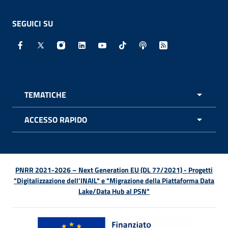
SEGUICI SU
Facebook - Sito esterno - Apertura in nuova finestra
X - Sito esterno - Apertura in nuova finestra
Instagram - Sito esterno - Apertura in nuo
Linkedin - Sito esterno - Apertura in 
Youtube - Sito esterno - Apertur
TikTok - Sito esterno - Ape
Spreaker - Sito estern
Feed RSS - Apert
TEMATICHE
APRI 
ACCESSO RAPIDO
APRI 
PNRR 2021-2026 – Next Generation EU (DL 77/2021) - Progetti
"Digitalizzazione dell’INAIL" e "Migrazione della Piattaforma Data
Lake/Data Hub al PSN"