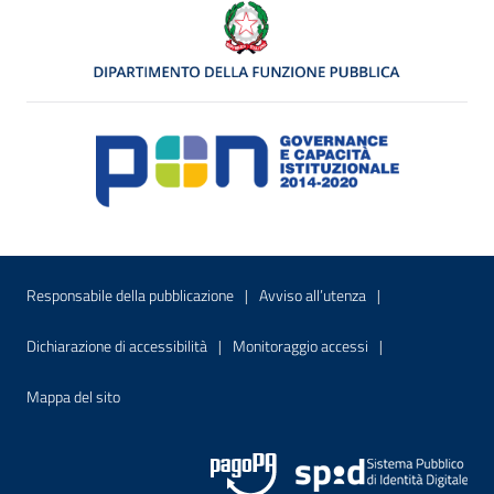
Menu di servizio
Sito interno - Apre in una nuova finestr
Sito interno - Apre
Responsabile della pubblicazione
Avviso all’utenza
Sito interno - Apre in una nuova finestra
Sito interno - Apre
Dichiarazione di accessibilità
Monitoraggio accessi
Sito interno - Apre nella stessa finestra
Mappa del sito