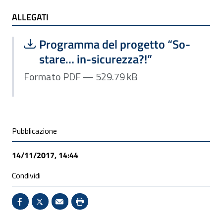
ALLEGATI
ALLEGATI
Scarica file:
Formato PDF — Dimensione 529.79 k
Programma del progetto “So-
stare… in-sicurezza?!”
Formato PDF — 529.79 kB
Condivisione social
Pubblicazione
14/11/2017, 14:44
Condividi
Condividi su Facebook - Sito esterno - Apertura in 
X - Sito esterno - Apertura in nuova finestra
Invio Mail: apre il programma di posta el
Stampa pagina: scelta meno ecologic