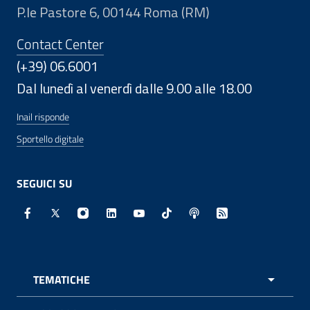
P.le Pastore 6, 00144 Roma (RM)
Contact Center
(+39) 06.6001
Dal lunedì al venerdì dalle 9.00 alle 18.00
Inail risponde
Sportello digitale
SEGUICI SU
Facebook - Sito esterno - Apertura in nuova finestra
X - Sito esterno - Apertura in nuova finestra
Instagram - Sito esterno - Apertura in nuo
Linkedin - Sito esterno - Apertura in 
Youtube - Sito esterno - Apertur
TikTok - Sito esterno - Ape
Spreaker - Sito estern
Feed RSS - Apert
TEMATICHE
APRI 