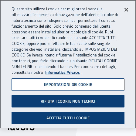
Accedi ai servizi online
For international visitors
Vai al menu principale
Vai al contenuto principale
Questo sito utilizza i cookie per migliorare i servizi e
ottimizzare l’esperienza di navigazione dell’utente. I cookie di
INAIL - Istituto Nazionale per 
natura tecnica sono indispensabili per permettere il corretto
Apri cerca
Apr
funzionamento del sito. Solo previo consenso dell’utente,
possono essere installati ulteriori tipologie di cookie. Puoi
Navigazione principale
accettare tutti i cookie cliccando sul pulsante ACCETTA TUTTI I
COOKIE, oppure puoi effettuare le tue scelte sulle singole
Navigazione - Ti trovi in:
Home
Inail comunica
News
categorie che vuoi installare, cliccando su IMPOSTAZIONI DEI
COOKIE. Se invece intendi rifiutarne l’installazione dei cookie
non tecnici, puoi farlo cliccando sul pulsante RIFIUTA I COOKIE
NON TECNICI o chiudendo il banner. Per conoscere i dettagli,
14 novembre 2017
consulta la nostra
Informativa Privacy.
IMPOSTAZIONI DEI COOKIE
Sardegna, l’Inail e il
Comune di Paulilatino
RIFIUTA I COOKIE NON TECNICI
puntano sulla sicurezza sul
ACCETTA TUTTI I COOKIE
lavoro