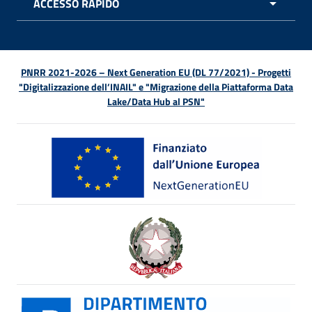
ACCESSO RAPIDO
APRI 
PNRR 2021-2026 – Next Generation EU (DL 77/2021) - Progetti
"Digitalizzazione dell’INAIL" e "Migrazione della Piattaforma Data
Lake/Data Hub al PSN"