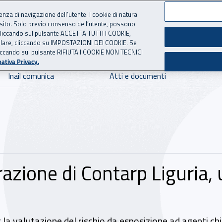
ienza di navigazione dell’utente. I cookie di natura
 sito. Solo previo consenso dell’utente, possono
 per l'Assicurazione contro 
ie cliccando sul pulsante ACCETTA TUTTI I COOKIE,
tallare, cliccando su IMPOSTAZIONI DEI COOKIE. Se
o cliccando sul pulsante RIFIUTA I COOKIE NON TECNICI
ativa Privacy.
Inail comunica
Atti e documenti
razione di Contarp Liguria, 
r la valutazione del rischio da esposizione ad agenti c