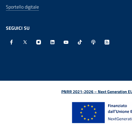
Sportello digitale
SEGUICI SU
Facebook - Sito esterno - Apertura in nuova finestra
X - Sito esterno - Apertura in nuova finestra
Instagram - Sito esterno - Apertura in nu
Linkedin - Sito esterno - Apertura 
Youtube - Sito esterno - Aper
TikTok - Sito esterno -
Spreaker - Sito e
Feed RSS - 
PNRR 2021-2026 – Next Generation EU (D