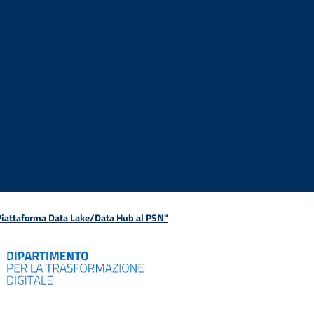
 Piattaforma Data Lake/Data Hub al PSN"