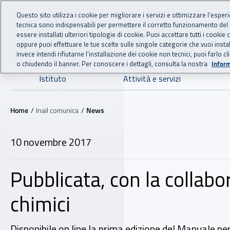
For international visitors
Vai al menu principale
Vai al contenuto principale
Questo sito utilizza i cookie per migliorare i servizi e ottimizzare l’esper
tecnica sono indispensabili per permettere il corretto funzionamento del
INAIL - Istituto Nazionale
essere installati ulteriori tipologie di cookie. Puoi accettare tutti i cook
oppure puoi effettuare le tue scelte sulle singole categorie che vuoi ins
invece intendi rifiutarne l’installazione dei cookie non tecnici, puoi farl
o chiudendo il banner. Per conoscere i dettagli, consulta la nostra
Inform
Navigazione principale
Istituto
Attività e servizi
Navigazione - Ti trovi in:
Home
Inail comunica
News
10 novembre 2017
Pubblicata, con la collabo
chimici
Disponibile on line la prima edizione del Manuale pe