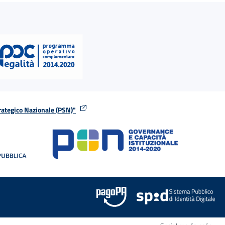
rategico Nazionale (PSN)"
tra
nella stessa finestra