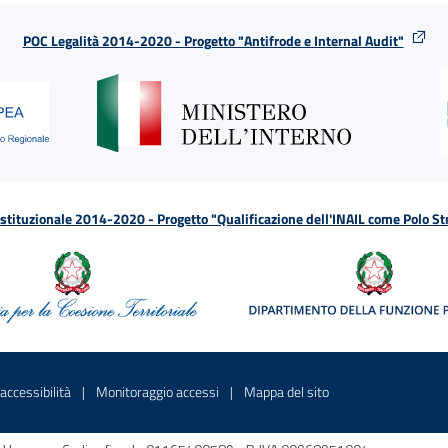
POC Legalità 2014-2020 - Progetto "Antifrode e Internal Audit"
tituzionale 2014-2020 - Progetto "Qualificazione dell'INAIL come Polo St
a
 in una nuova finestra
Sito interno - Apre in una nuova finestra
Sito interno - Apre in una nuova fines
Sito interno - Apre 
accessibilità
Monitoraggio accessi
Mappa del sito