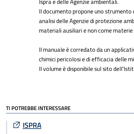
Ispra e delle Agenzie ambientali.
Il documento propone uno strumento di 
analisi delle Agenzie di protezione amb
materiali ausiliari e non come materie
Il manuale è corredato da un applicativ
chimici pericolosi e di efficacia delle 
Il volume è disponibile sul sito dell'Ist
TI POTREBBE INTERESSARE
TI POTREBBE INTERESSARE
Sito esterno : apre una nuova finestra
ISPRA