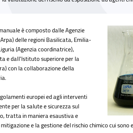
e di Contarp Liguria, una guida contro i risch
il manuale è composto dalle Agenzie
Arpa) delle regioni Basilicata, Emilia-
Liguria (Agenzia coordinatrice),
a e dall'Istituto superiore per la
ra) con la collaborazione della
ia.
egolamenti europei ed agli interventi
te per la salute e sicurezza sul
co, tratta in maniera esaustiva e
mitigazione e la gestione del rischio chimico cui sono e