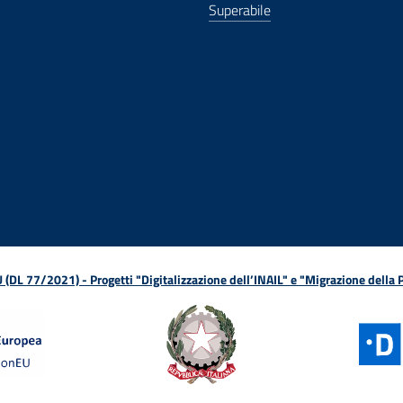
Superabile
ova finestra
in nuova finestra
tura in nuova finestra
 Apertura in nuova finestra
sterno - Apertura in nuova finestra
Apertura nella stessa finestra
L 77/2021) - Progetti "Digitalizzazione dell’INAIL" e "Migrazione della