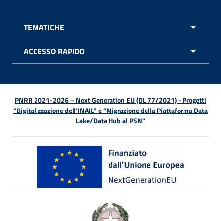
TEMATICHE
APRI 
ACCESSO RAPIDO
APRI 
PNRR 2021-2026 – Next Generation EU (DL 77/2021) - Progetti
"Digitalizzazione dell’INAIL" e "Migrazione della Piattaforma Data
Lake/Data Hub al PSN"