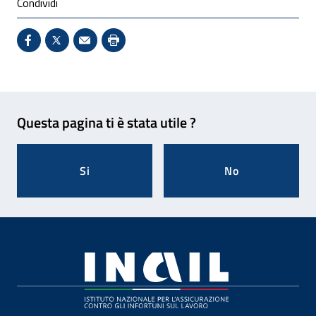
Condividi
Condividi su Facebook - Sito esterno - Apertura in 
X - Sito esterno - Apertura in nuova finestra
Invio Mail: apre il programma di posta el
Stampa pagina: scelta meno ecologic
Feedback
Questa pagina ti è stata utile ?
Si
No
Footer