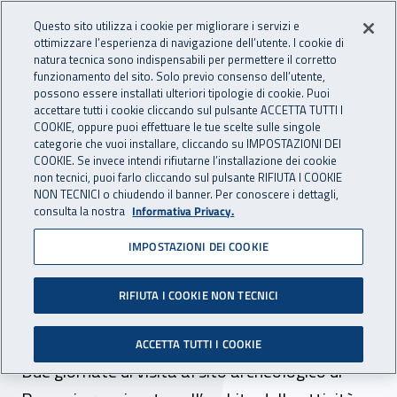
Accedi ai servizi online
For international visitors
Vai al menu principale
Vai al contenuto principale
Questo sito utilizza i cookie per migliorare i servizi e
ottimizzare l’esperienza di navigazione dell’utente. I cookie di
INAIL - Istituto Nazionale per 
natura tecnica sono indispensabili per permettere il corretto
Apri cerca
Apr
funzionamento del sito. Solo previo consenso dell’utente,
possono essere installati ulteriori tipologie di cookie. Puoi
Navigazione principale
accettare tutti i cookie cliccando sul pulsante ACCETTA TUTTI I
COOKIE, oppure puoi effettuare le tue scelte sulle singole
Navigazione - Ti trovi in:
Home
Inail comunica
News
categorie che vuoi installare, cliccando su IMPOSTAZIONI DEI
COOKIE. Se invece intendi rifiutarne l’installazione dei cookie
non tecnici, puoi farlo cliccando sul pulsante RIFIUTA I COOKIE
NON TECNICI o chiudendo il banner. Per conoscere i dettagli,
29 novembre 2017
consulta la nostra
Informativa Privacy.
IMPOSTAZIONI DEI COOKIE
Gli assistiti dell'Inail
Campania a “Pompei per
RIFIUTA I COOKIE NON TECNICI
tutti”
ACCETTA TUTTI I COOKIE
Due giornate di visita al sito archeologico di