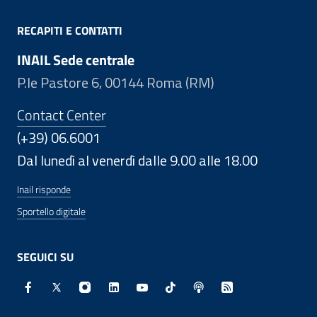
RECAPITI E CONTATTI
INAIL Sede centrale
P.le Pastore 6, 00144 Roma (RM)
Contact Center
(+39) 06.6001
Dal lunedì al venerdì dalle 9.00 alle 18.00
Inail risponde
Sportello digitale
SEGUICI SU
Facebook - Sito esterno - Apertura in nuova finestra
X - Sito esterno - Apertura in nuova finestra
Instagram - Sito esterno - Apertura in nuo
Linkedin - Sito esterno - Apertura in 
Youtube - Sito esterno - Apertur
TikTok - Sito esterno - Ape
Spreaker - Sito estern
Feed RSS - Apert